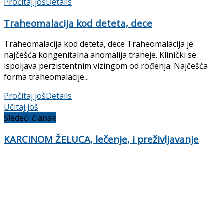
Pročitaj još
Details
Traheomalacija kod deteta, dece
Traheomalacija kod deteta, dece Traheomalacija je
najčešća kongenitalna anomalija traheje. Klinički se
ispoljava perzistentnim vizingom od rođenja. Najčešća
forma traheomalacije...
Pročitaj još
Details
Učitaj još
Sledeći članak
KARCINOM ŽELUCA, lečenje, i preživljavanje