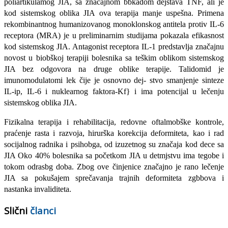
poliartikulamog JIA, sa značajnom bbkadom dejstava TNF, ali je
kod sistemskog oblika JIA ova terapija manje uspešna. Primena
rekombinantnog humanizovanog monoklonskog antitela protiv IL-6
receptora (MRA) je u prelimi­narnim studijama pokazala efikasnost
kod sistemskog JIA. Antagonist receptora IL-1 predstavlja značajnu
novost u biobškoj terapiji bole­snika sa teškim oblikom sistemskog
JIA bez odgovora na druge obli­ke terapije. Talidomid je
imunomodulatomi lek čije je osnovno dej- stvo smanjenje sinteze
IL-ip, IL-6 i nuklearnog faktora-Kf} i ima potencijal u lečenju
sistemskog oblika JIA.
Fizikalna terapija i rehabilitacija, redovne oftalmobške kontrole,
praćenje rasta i razvoja, hirurška korekcija deformiteta, kao i rad
socijalnog radnika i psihobga, od izuzetnog su značaja kod dece sa
JIA Oko 40% bolesnika sa početkom JIA u detmjstvu ima tegobe i
tokom odrasbg doba. Zbog ove činjenice značajno je rano lečenje
JIA sa pokušajem sprečavanja trajnih deformiteta zgbbova i
nastanka invaliditeta.
Slični
članci