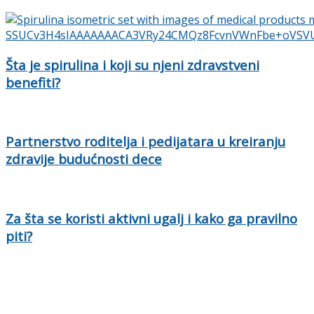
Šta je spirulina i koji su njeni zdravstveni
benefiti?
Partnerstvo roditelja i pedijatara u kreiranju
zdravije budućnosti dece
Za šta se koristi aktivni ugalj i kako ga pravilno
piti?