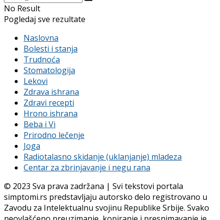
No Result
Pogledaj sve rezultate
Naslovna
Bolesti i stanja
Trudnoća
Stomatologija
Lekovi
Zdrava ishrana
Zdravi recepti
Hrono ishrana
Beba i Vi
Prirodno lečenje
Joga
Radiotalasno skidanje (uklanjanje) mladeza
Centar za zbrinjavanje i negu rana
© 2023 Sva prava zadržana | Svi tekstovi portala
simptomi.rs predstavljaju autorsko delo registrovano u
Zavodu za Intelektualnu svojinu Republike Srbije. Svako
neovlašćeno preuzimanje, kopiranje i presnimavanje je