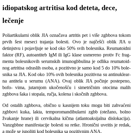
idiopatskog artritisa kod deteta, dece,
lečenje
Poliartikularni oblik JIA označava artritis pet i više zgbbova tokom
prvih šest meseci trajanja bolesti. Ovo je najčešći oblik JIA u
detinjstvu i pojavljuje se kod oko 50% svih bolesnika. Reumatoidni
faktor (RF), autoantiteb IgM ili IgG klase usmereno protiv Fc frag­
menta bolesnikovih serumskih imunogbbulina je odlika reumatoid-
nog artritisa odraslih osoba, a pozitivno je samo kod 5 do 10% bole­
snika sa JIA. Kod oko 10% ovih bolesnika pozitivna su antinuklear-
na antitela u serumu (ANA). Ovaj oblik JIA počinje postepeno,
bofo- vima, jutarnjom ukočenošću i simetričnim otocima malih
zgbbova šaka i stopala, ručja, kolena i skočnih zgbbova.
Od ostalih zgbbova, obično u kasnijem toku mogu biti zahvaće­ni
zgbbovi kuka, lakta, temporomandibularni zgbb (otežano, bolno
žvakanje hrane) ili cervikalna kičma (atlantoaksijalna dislokacija).
Vanzgbbne manifestacije bolesti su retke. Hronični uveitis je redak,
a može se ispoljiti kod bolesnika sa pozitivnim ANA.