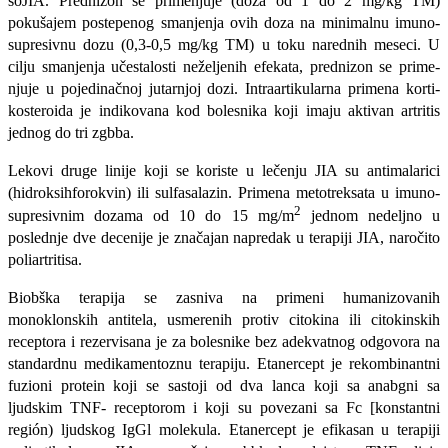
soJIA. Prednizon se primenjuje (doza od 1 do 2 mg/kg TM)
pokušajem postepenog smanjenja ovih doza na minimalnu imuno-
supresivnu dozu (0,3-0,5 mg/kg TM) u toku narednih meseci. U
cilju smanjenja učestalosti neželjenih efekata, prednizon se prime-
njuje u pojedinačnoj jutarnjoj dozi. Intraartikularna primena korti-
kosteroida je indikovana kod bolesnika koji imaju aktivan artritis
jednog do tri zgbba.
Lekovi druge linije koji se koriste u lečenju JIA su antimalarici
(hidroksihforokvin) ili sulfasalazin. Primena metotreksata u imuno-
2
supresivnim dozama od 10 do 15 mg/m
jednom nedeljno u
poslednje dve decenije je značajan napredak u terapiji JIA, naročito
poliartritisa.
Biobška terapija se zasniva na primeni humanizovanih
monoklonskih antitela, usmerenih protiv citokina ili citokinskih
receptora i rezervisana je za bolesnike bez adekvatnog odgovora na
standardnu medikamentoznu terapiju. Etanercept je rekombinantni
fuzioni pro­tein koji se sastoji od dva lanca koji sa anabgni sa
ljudskim TNF- receptorom i koji su povezani sa Fc [konstantni
región) ljudskog IgGl molekula. Etanercept je efikasan u terapiji