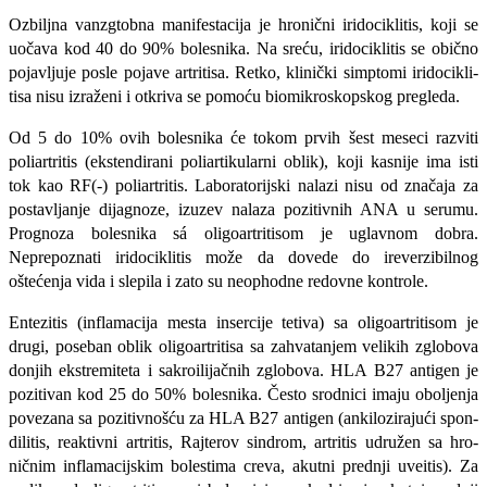
Ozbiljna vanzgtobna manifestacija je hronični iridociklitis, koji se
uočava kod 40 do 90% bolesnika. Na sreću, iridociklitis se obično
pojavljuje posle pojave artritisa. Retko, klinički simptomi iridocikli-
tisa nisu izraženi i otkriva se pomoću biomikroskopskog pregleda.
Od 5 do 10% ovih bolesnika će tokom prvih šest meseci razviti
poliartritis (ekstendirani poliartikularni oblik), koji kasnije ima isti
tok kao RF(-) poliartritis. Laboratorijski nalazi nisu od značaja za
postavljanje dijagnoze, izuzev nalaza pozitivnih ANA u serumu.
Prog­noza bolesnika sá oligoartritisom je uglavnom dobra.
Neprepoznati iridociklitis može da dovede do ireverzibilnog
oštećenja vida i slepila i zato su neophodne redovne kontrole.
Entezitis (inflamacija mesta insercije tetiva) sa oligoartritisom je
drugi, poseban oblik oligoartritisa sa zahvatanjem velikih zglobova
donjih ekstremiteta i sakroilijačnih zglobova. HLA B27 antigen je
pozitivan kod 25 do 50% bolesnika. Često srodnici imaju oboljenja
povezana sa pozitivnošću za HLA B27 antigen (ankilozirajući spon-
dilitis, reaktivni artritis, Rajterov sindrom, artritis udružen sa hro-
ničnim inflamacijskim bolestima creva, akutni prednji uveitis). Za