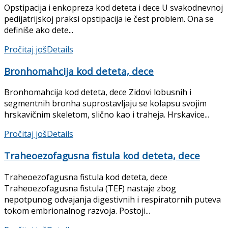
Opstipacija i enkopreza kod deteta i dece U svakodnevnoj
pedijatrijskoj praksi opstipacija ie čest pro­blem. Ona se
definiše ako dete...
Pročitaj još
Details
Bronhomahcija kod deteta, dece
Bronhomahcija kod deteta, dece Zidovi lobusnih i
segmentnih bronha suprostavljaju se kolapsu svojim
hrskavičnim skeletom, slično kao i traheja. Hrskavice...
Pročitaj još
Details
Traheoezofagusna fistula kod deteta, dece
Traheoezofagusna fistula kod deteta, dece
Traheoezofagusna fistula (TEF) nastaje zbog
nepotpunog odva­janja digestivnih i respiratornih puteva
tokom embrionalnog razvoja. Postoji...