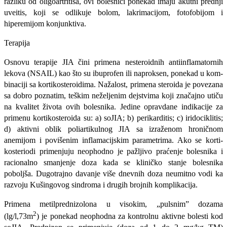
razliku od oligoartritisa, ovi bolesnici ponekad imaju akutni prednji
uveitis, koji se odlikuje bolom, lakrimacijom, fotofobijom i
hiperemijom konjunktiva.
Terapija
Osnovu terapije JIA čini primena nesteroidnih antiinflamatornih
lekova (NSAIL) kao što su ibuprofen ili naproksen, ponekad u kom­
binaciji sa kortikosteroidima. Nažalost, primena steroida je poveza­na
sa dobro poznatim, teškim neželjenim dejstvima koji značajno utiču
na kvalitet života ovih bolesnika. Jedine opravdane indikacije za
primenu kortikosteroida su: a) soJIA; b) perikarditis; c) iridoci­klitis;
d) aktivni oblik poliartikulnog JIA sa izraženom hroničnom
anemijom i povišenim inflamacijskim parametrima. Ako se korti-
kosteriodi primenjuju neophodno je pažljivo praćenje bolesnika i
racionalno smanjenje doza kada se kliničko stanje bolesnika
poboljša. Dugotrajno davanje više dnevnih doza neumitno vodi ka
razvoju Kušingovog sindroma i drugih brojnih komplikacija.
Primena metilprednizolona u visokim, „pulsnim” dozama
2
(lg/l,73m
) je ponekad neophodna za kontrolnu aktivne bolesti kod