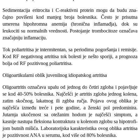
Sedimentacija eritrocita i C-reaktivni protein mogu da budu zna­
čajno povišeni kod manjeg broja bolesnika. Često je prisutna
umerena hipohromna anemija (hronična inflamađja), dok su
leukociti su normalnih vrednosti. Postojanje trombocitoze označava
značaj­niju inflamaciju.
Tok poliartritisa je intermitentan, sa periodima pogoršanja i remisije.
Kod RF negativnog artritisa tok bolesti je nešto sporiji, a prognoza
bolja od RF pozitivnog poliartritisa.
Oligoartikularni oblík juvenilnog idiopatskog artritisa
Oligoartritis označava upalu od jednog do četiri zgloba i pojav­ljuje
se kod 40-50% bolesnika. Najčešći je artritis zgloba jednog kolena,
zatim skočnog, lakatnog ili zgbba ručja. Pojava ovog oblika je
najčešća između treće i pete godine, a ženski pol predominira.
Jutarnja ukočenost sa otežanim hodom je najčešći simptom, a
kasnije nastupa fleksiona kontraktura u kolenom zglobu sa hipotrofi-
jom butnih mišića. Laboratorijska karakteristika ovog oblika artritisa
je pozitivnost ANA u serumu, kod više od 80% bolesnika.