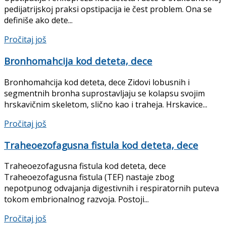
pedijatrijskoj praksi opstipacija ie čest pro­blem. Ona se
definiše ako dete...
Details
Pročitaj još
Bronhomahcija kod deteta, dece
Bronhomahcija kod deteta, dece Zidovi lobusnih i
segmentnih bronha suprostavljaju se kolapsu svojim
hrskavičnim skeletom, slično kao i traheja. Hrskavice...
Details
Pročitaj još
Traheoezofagusna fistula kod deteta, dece
Traheoezofagusna fistula kod deteta, dece
Traheoezofagusna fistula (TEF) nastaje zbog
nepotpunog odva­janja digestivnih i respiratornih puteva
tokom embrionalnog razvoja. Postoji...
Details
Pročitaj još