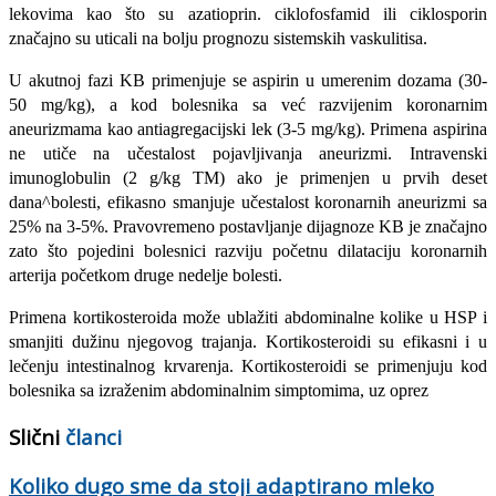
lekovima kao što su azatioprin. ciklofosfamid ili ciklosporin
značajno su uticali na bolju prognozu sistemskih vaskulitisa.
U akutnoj fazi KB primenjuje se aspirin u umerenim dozama (30-
50 mg/kg), a kod bolesnika sa već razvijenim koronarnim
aneurizmama kao antiagregacijski lek (3-5 mg/kg). Primena aspirina
ne utiče na učestalost pojavljivanja aneurizmi. Intravenski
imunoglobulin (2 g/kg TM) ako je primenjen u prvih deset
dana^bolesti, efikasno smanjuje učestalost koronarnih aneurizmi sa
25% na 3-5%. Pravovremeno postavljanje dijagnoze KB je značajno
zato što pojedini bolesnici razviju početnu dilataciju koronarnih
arterija početkom druge nedelje bolesti.
Primena kortikosteroida može ublažiti abdominalne kolike u HSP i
smanjiti dužinu njegovog trajanja. Kortikosteroidi su efikasni i u
lečenju intestinalnog krvarenja. Kortikosteroidi se primenjuju kod
bolesnika sa izraženim abdominalnim simptomima, uz oprez
Slični
članci
Koliko dugo sme da stoji adaptirano mleko