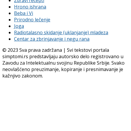
Zdravi recepti
Hrono ishrana
Beba i Vi
Prirodno lečenje
Joga
Radiotalasno skidanje (uklanjanje) mladeza
Centar za zbrinjavanje i negu rana
© 2023 Sva prava zadržana | Svi tekstovi portala
simptomi.rs predstavljaju autorsko delo registrovano u
Zavodu za Intelektualnu svojinu Republike Srbije. Svako
neovlašćeno preuzimanje, kopiranje i presnimavanje je
kažnjivo zakonom.