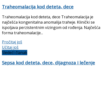
Traheomalacija kod deteta, dece
Traheomalacija kod deteta, dece Traheomalacija je
najčešća kongenitalna anomalija traheje. Klinički se
ispoljava perzistentnim vizingom od rođenja. Najčešća
forma traheomalacije...
Details
Pročitaj još
Učitaj još
Sledeći članak
Sepsa kod deteta, dece, dijagnoza i lečenje