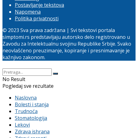
Postavljanje tekstova
Napomena
Politika privatnosti
© 2023 Sva prava zadržana | Svi tekstovi portala
simptomi.rs predstavljaju autorsko delo registrovano u
Zavodu za Intelektualnu svojinu Republike Srbije. Svako
neovlašćeno preuzimanje, kopiranje i presnimavanje je
kažnjivo zakonom.
No Result
Pogledaj sve rezultate
Naslovna
Bolesti i stanja
Trudnoća
Stomatologija
Lekovi
Zdrava ishrana