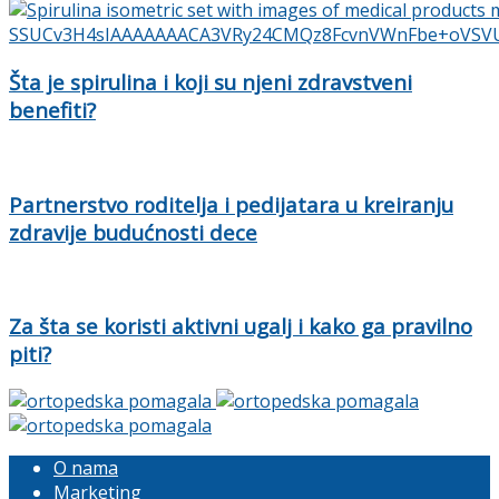
Šta je spirulina i koji su njeni zdravstveni
benefiti?
Partnerstvo roditelja i pedijatara u kreiranju
zdravije budućnosti dece
Za šta se koristi aktivni ugalj i kako ga pravilno
piti?
O nama
Marketing