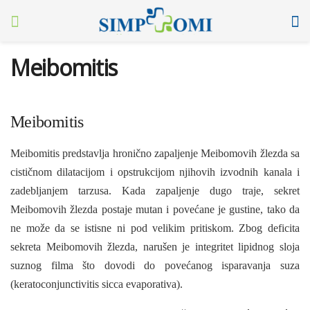
Meibomitis
Meibomitis
Meibomitis predstavlja hronično zapaljenje Meibomovih žlezda sa
cističnom dilatacijom i opstrukcijom njihovih izvodnih kanala i
zadebljanjem tarzusa. Kada zapaljenje dugo traje, sekret
Meibomovih žlezda postaje mutan i povećane je gustine, tako da
ne može da se istisne ni pod velikim pritiskom. Zbog deficita
sekre­ta Meibomovih žlezda, narušen je integritet lipidnog sloja
suznog filma što dovodi do povećanog isparavanja suza
(keratoconjuncti­vitis sicca evaporativa).