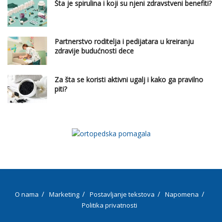
Šta je spirulina i koji su njeni zdravstveni benefiti?
Partnerstvo roditelja i pedijatara u kreiranju
zdravije budućnosti dece
Za šta se koristi aktivni ugalj i kako ga pravilno
piti?
O nama
Marketing
Postavljanje tekstova
Napomena
Politika privatnosti