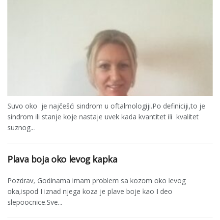
Suvo oko je najčešći sindrom u oftalmologiji.Po definiciji,to je
sindrom ili stanje koje nastaje uvek kada kvantitet ili kvalitet
suznog...
Plava boja oko levog kapka
Pozdrav, Godinama imam problem sa kozom oko levog
oka,ispod I iznad njega koza je plave boje kao I deo
slepoocnice.Sve...