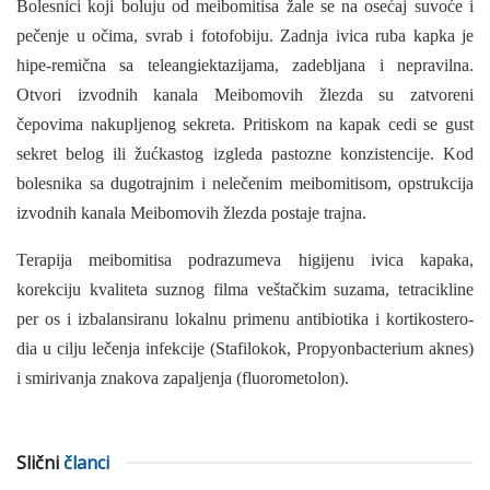
Bolesnici koji boluju od meibomitisa žale se na osećaj suvoće i
pečenje u očima, svrab i fotofobiju. Zadnja ivica ruba kapka je
hipe-remična sa teleangiektazijama, zadebljana i nepravilna.
Otvori izvodnih kanala Meibomovih žlezda su zatvoreni
čepovima naku­pljenog sekreta. Pritiskom na kapak cedi se gust
sekret belog ili žućkastog izgleda pastozne konzistencije. Kod
bolesnika sa dugo­trajnim i nelečenim meibomitisom, opstrukcija
izvodnih kanala Meibomovih žlezda postaje trajna.
Terapija meibomitisa podrazumeva higijenu ivica kapaka,
korekciju kvaliteta suznog filma veštačkim suzama, tetracikline
per os i izbalansiranu lokalnu primenu antibiotika i kortikostero-
dia u cilju lečenja infekcije (Stafilokok, Propyonbacterium aknes)
i smirivanja znakova zapaljenja (fluorometolon).
Slični
članci