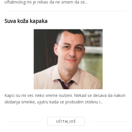
oftalmolog mi je rekao da ne smem da se...
Suva koža kapaka
Kapci su mi vec neko vreme isušeni. Nekad se desava da nakon
skidanja sminke, ujutru kada se probudim oteknu i...
UČITAJ JOŠ