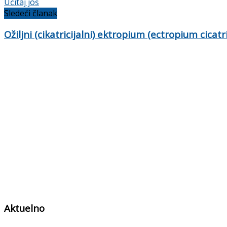
Učitaj još
Sledeći članak
Ožiljni (cikatricijalni) ektropium (ectropium cicat
Aktuelno