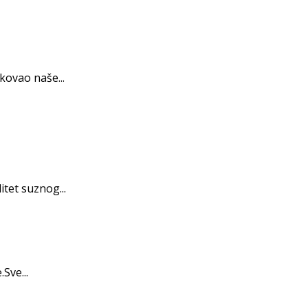
kovao naše...
itet suznog...
Sve...