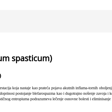
ium spasticum)
)
estacija koja nastaje kao prateća pojava akutnih inflama-tornih oboljen
doprinosi postojanje blefarospazma kao i dugotrajno nošenje zavoja i k
stičnog entropiuma podrazumeva lečenje osnovne bolesti i eliminisanje