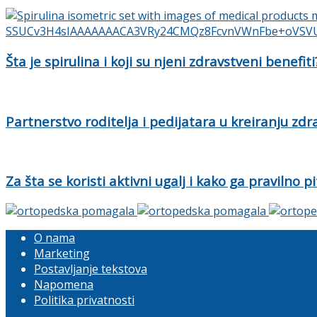
Šta je spirulina i koji su njeni zdravstveni benefiti
Partnerstvo roditelja i pedijatara u kreiranju zd
Za šta se koristi aktivni ugalj i kako ga pravilno pi
O nama
Marketing
Postavljanje tekstova
Napomena
Politika privatnosti