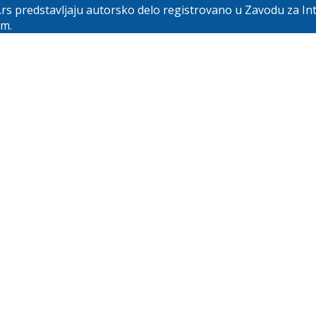
.rs predstavljaju autorsko delo registrovano u Zavodu za In
om.