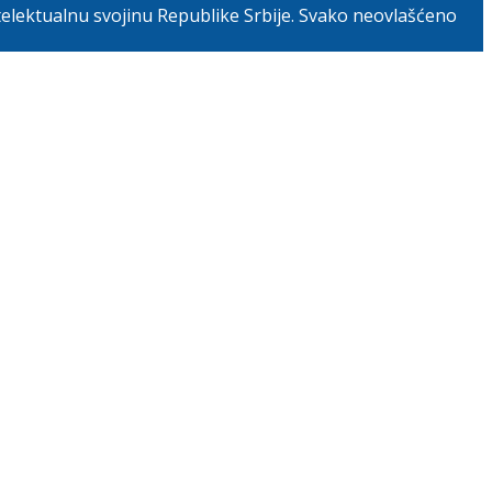
telektualnu svojinu Republike Srbije. Svako neovlašćeno