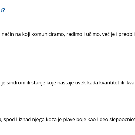
u?
ačin na koji komuniciramo, radimo i učimo, već je i preobli
je sindrom ili stanje koje nastaje uvek kada kvantitet ili kval
od I iznad njega koza je plave boje kao I deo slepoocnice.