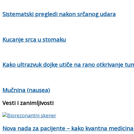
Sistematski pregledi nakon srčanog udara
Kucanje srca u stomaku
Kako ultrazvuk dojke utiče na rano otkrivanje tu
Mučnina (nausea)
Vesti i zanimljivosti
Nova nada za pacijente – kako kvantna medicina