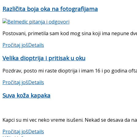
Različita boja oka na fotografijama
Postovani, primetila sam kod mog sina koji ima nepune dve g
Pročitaj još
Details
Velika dioptrija i pritisak u oku
Pozdrav, posto mi raste dioptrija i imam 16 i po godina oft
Pročitaj još
Details
Suva koža kapaka
Kapci su mi vec neko vreme isušeni. Nekad se desava da na
Pročitaj još
Details