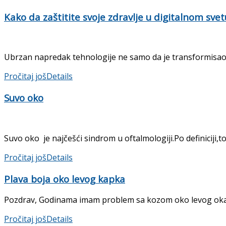
Kako da zaštitite svoje zdravlje u digitalnom svet
Ubrzan napredak tehnologije ne samo da je transformisao n
Pročitaj još
Details
Suvo oko
Suvo oko je najčešći sindrom u oftalmologiji.Po definiciji,to 
Pročitaj još
Details
Plava boja oko levog kapka
Pozdrav, Godinama imam problem sa kozom oko levog oka,isp
Pročitaj još
Details