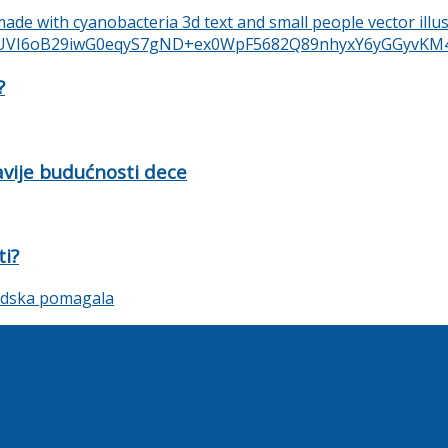
?
ravije budućnosti dece
ti?