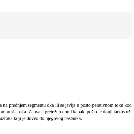
ja na prednjem segmentu oka ili se javlja u posto-perativnom toku kod
ompresija oka. Zahvata pretežno donji kapak, pošto je donji tarzus uži
 uzroka koji je doveo do njegovog nastanka.