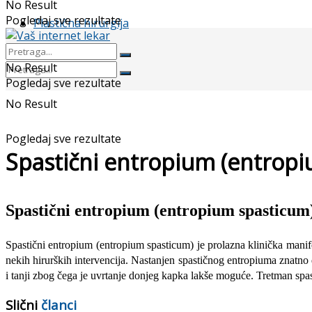
No Result
Pogledaj sve rezultate
Plastična hirurgija
No Result
Pogledaj sve rezultate
No Result
Pogledaj sve rezultate
Spastični entropium (entrop
Spastični entropium (entropium spasticum
Spastični entropium (entropium spasticum) je prolazna klinička manif
nekih hirurških intervencija. Nastanjen spastičnog entropiuma znatno 
i tanji zbog čega je uvrtanje donjeg kapka lakše moguće. Tretman spa
Slični
članci