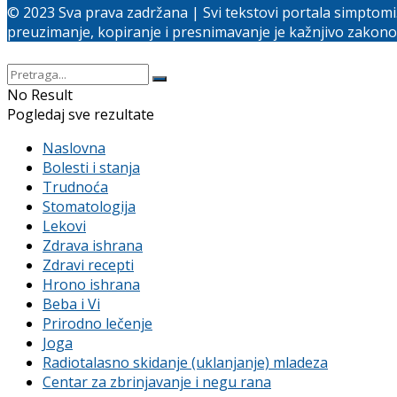
© 2023 Sva prava zadržana | Svi tekstovi portala simptomi
preuzimanje, kopiranje i presnimavanje je kažnjivo zakon
No Result
Pogledaj sve rezultate
Naslovna
Bolesti i stanja
Trudnoća
Stomatologija
Lekovi
Zdrava ishrana
Zdravi recepti
Hrono ishrana
Beba i Vi
Prirodno lečenje
Joga
Radiotalasno skidanje (uklanjanje) mladeza
Centar za zbrinjavanje i negu rana