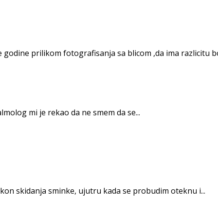
odine prilikom fotografisanja sa blicom ,da ima razlicitu bo
almolog mi je rekao da ne smem da se...
kon skidanja sminke, ujutru kada se probudim oteknu i...