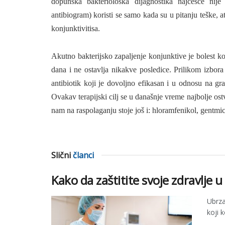
dopunska bakteriološka dijagnostika najčešće nije 
antibiogram) koristi se samo kada su u pitanju teške, a
konjunktivitisa.
Akutno bakterijsko zapaljenje konjunktive je bolest ko
dana i ne ostavlja nikakve posledice. Prilikom izbora
antibiotik koji je dovoljno efikasan i u odnosu na gr
Ovakav terapijski cilj se u današnje vreme najbolje ost
nam na raspolaganju stoje još i: hloramfenikol, gentmici
Slični
članci
Kako da zaštitite svoje zdravlje 
Ubrza
koji 