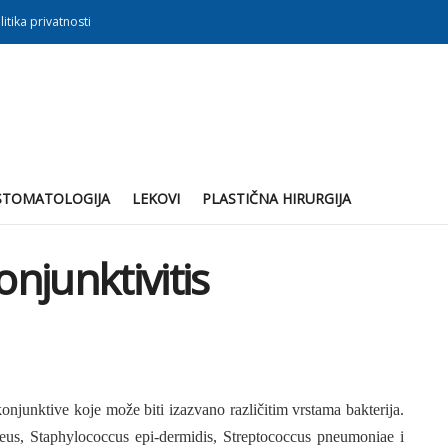
litika privatnosti
STOMATOLOGIJA
LEKOVI
PLASTIČNA HIRURGIJA
onjunktivitis
konjunkti­ve koje može biti izazvano različitim vrstama bakterija.
reus, Staphylococcus epi-dermidis, Streptococcus pneumoniae i