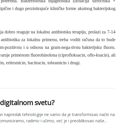
potrebna. Bakteriološka dijagnostika (izolacija uzročnika +
tipične i dugo perzistirajuće kliničke forme akutnog bakterijskog
ja dobro reaguje na lokalnu antibiotsku terapiju, prolazi za 7-14
 antibiotika za lokalnu primenu, treba voditi računa da to bude
am-pozitivnu i u odnosu na gram-nega-tivnu bakterijsku fluoru.
varuje primenom fluorohinolona (ciprofloksacin, oflo-ksacin), ali
n, eritromicin, bacitracin, tobramicin i drugi.
u digitalnom svetu?
n napredak tehnologije ne samo da je transformisao način na
komuniciramo, radimo i učimo, već je i preoblikovao naše...