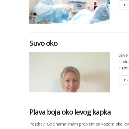
PR
Suvo oko
Suvo 
sindr
suzno
PR
Plava boja oko levog kapka
Pozdrav, Godinama imam problem sa kozom oko levog 