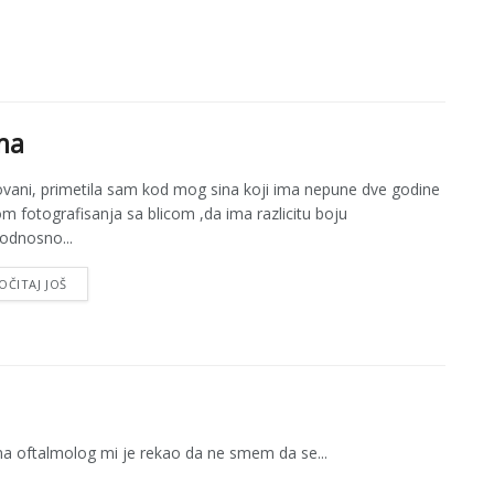
ama
vani, primetila sam kod mog sina koji ima nepune dve godine
kom fotografisanja sa blicom ,da ima razlicitu boju
,odnosno...
OČITAJ JOŠ
ina oftalmolog mi je rekao da ne smem da se...