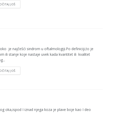
OČITAJ JOŠ
oko je najčešći sindrom u oftalmologiji.Po definiciji,to je
om ili stanje koje nastaje uvek kada kvantitet ili kvalitet
g...
OČITAJ JOŠ
oka,ispod I iznad njega koza je plave boje kao I deo