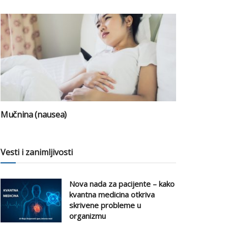
Mučnina (nausea)
Vesti i zanimljivosti
Nova nada za pacijente – kako
kvantna medicina otkriva
skrivene probleme u
organizmu