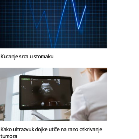
Kucanje srca u stomaku
Kako ultrazvuk dojke utiče na rano otkrivanje
tumora