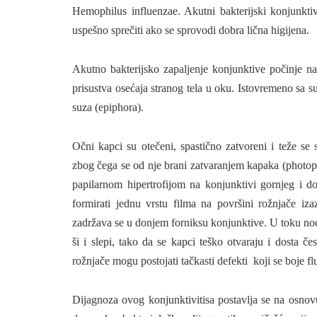
Hemophilus influenzae. Akutni bakterijski konjunkti
uspešno sprečiti ako se sprovodi dobra lična higijena.
Akutno bakterijsko zapaljenje konjunktive počinje nag
prisustva osećaja stranog tela u oku. Istovremeno sa s
suza (epiphora).
Očni kapci su otečeni, spastično zatvoreni i teže s
zbog čega se od nje brani zatvaranjem kapaka (photop
papilarnom hiper­trofijom na konjunktivi gornjeg i d
formirati jednu vrstu filma na površini rožnjače iza
zadržava se u donjem forniksu konjunktive. U toku noći
ši i slepi, tako da se kapci teško otvaraju i dosta če
rožnjače mogu postojati tačkasti defekti
koji se boje f
Dijagnoza ovog konjunktivitisa postavlja se na osnovu