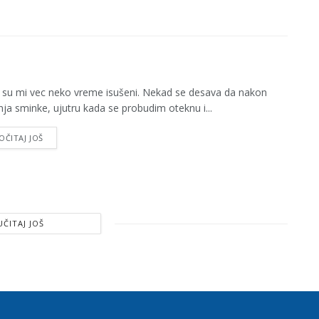
 su mi vec neko vreme isušeni. Nekad se desava da nakon
nja sminke, ujutru kada se probudim oteknu i...
OČITAJ JOŠ
UČITAJ JOŠ