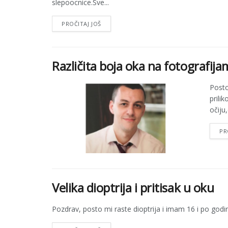
slepoocnice.Sve...
PROČITAJ JOŠ
Različita boja oka na fotografij
Posto
prili
očiju
PR
Velika dioptrija i pritisak u oku
Pozdrav, posto mi raste dioptrija i imam 16 i po god