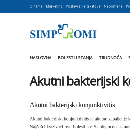
O nama
Marketing
Postavljanje tekstova
Napomena
Po
NASLOVNA
BOLESTI I STANJA
TRUDNOĆA
Akutni bakterijski k
Akutni bakterijski konjunktivitis
Akutni bakterijski konjunktivitis je akutno zapaljenje 
Najčešći izazivači ove bolesti su: Staphylococcus au