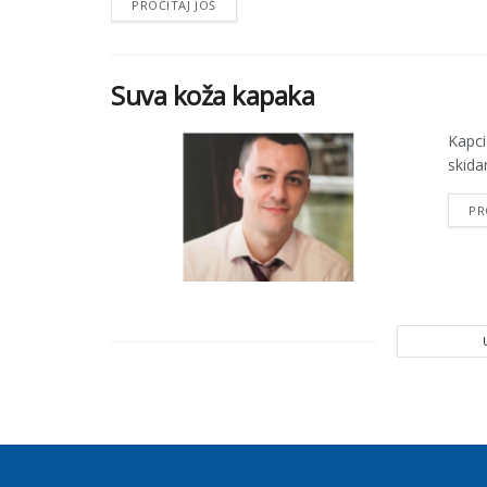
PROČITAJ JOŠ
Suva koža kapaka
Kapci
skida
PR