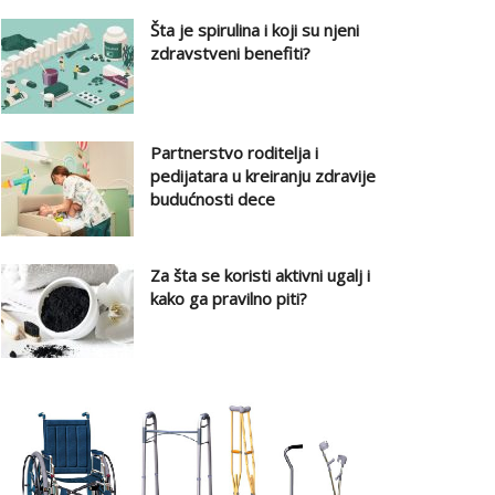
Šta je spirulina i koji su njeni
zdravstveni benefiti?
Partnerstvo roditelja i
pedijatara u kreiranju zdravije
budućnosti dece
Za šta se koristi aktivni ugalj i
kako ga pravilno piti?