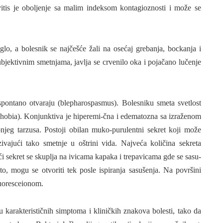
vitis je oboljenje sa malim indeksom kontagioznosti i može se
lo, a bolesnik se najčešće žali na osećaj grebanja, bockanja i
ubjektivnim smetnja­ma, javlja se crvenilo oka i pojačano lučenje
e spontano otvaraju (blepharospasmus). Bolesniku smeta
svetlost
hobia). Konjunktiva je hiperemi-čna i edematozna sa izraženom
onjeg tarzusa. Postoji obilan muko-purulentni sekret koji može
zivajući tako smetnje u oštrini vida. Najveća količina sekreta
 sekret se sku­plja na ivicama kapaka i trepavicama gde se sasu-
sto, mogu se otvoriti tek posle ispiranja sasušenja.
Na površini
luoresceionom.
 karakte­rističnih simptoma i kliničkih znakova bolesti, tako da