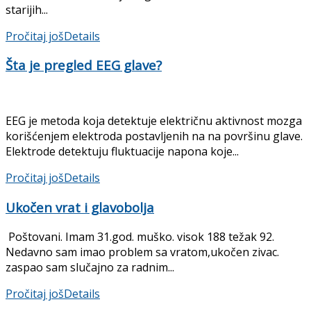
starijih...
Pročitaj još
Details
Šta je pregled EEG glave?
EEG je metoda koja detektuje električnu aktivnost mozga
korišćenjem elektroda postavljenih na na površinu glave.
Elektrode detektuju fluktuacije napona koje...
Pročitaj još
Details
Ukočen vrat i glavobolja
Poštovani. Imam 31.god. muško. visok 188 težak 92.
Nedavno sam imao problem sa vratom,ukočen zivac.
zaspao sam slučajno za radnim...
Pročitaj još
Details