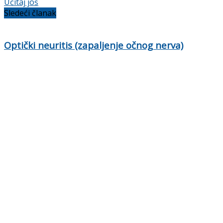
Učitaj još
Sledeći članak
Optički neuritis (zapaljenje očnog nerva)