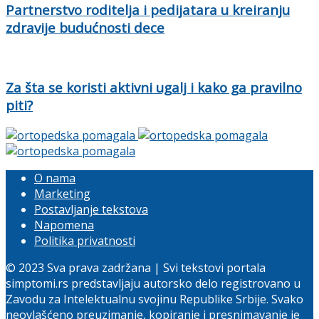
Partnerstvo roditelja i pedijatara u kreiranju
zdravije budućnosti dece
Za šta se koristi aktivni ugalj i kako ga pravilno
piti?
O nama
Marketing
Postavljanje tekstova
Napomena
Politika privatnosti
© 2023 Sva prava zadržana | Svi tekstovi portala
simptomi.rs predstavljaju autorsko delo registrovano u
Zavodu za Intelektualnu svojinu Republike Srbije. Svako
neovlašćeno preuzimanje, kopiranje i presnimavanje je