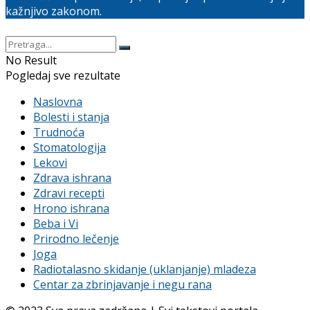
kažnjivo zakonom.
No Result
Pogledaj sve rezultate
Naslovna
Bolesti i stanja
Trudnoća
Stomatologija
Lekovi
Zdrava ishrana
Zdravi recepti
Hrono ishrana
Beba i Vi
Prirodno lečenje
Joga
Radiotalasno skidanje (uklanjanje) mladeza
Centar za zbrinjavanje i negu rana