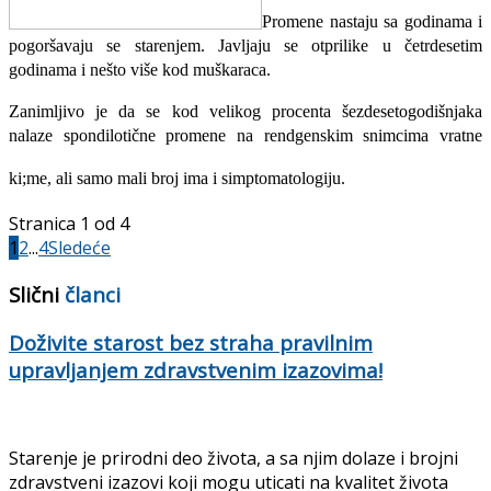
Promene nastaju sa godinama i
pogoršavaju se starenjem. Javljaju se otprilike u četrdesetim
godinama i nešto više kod muškaraca.
Zanimljivo je da se kod velikog procenta šezdesetogodišnjaka
nalaze spondilotične promene na rendgenskim snimcima vratne
ki;me, ali samo mali broj ima i simptomatologiju.
Stranica 1 od 4
1
2
...
4
Sledeće
Slični
članci
Doživite starost bez straha pravilnim
upravljanjem zdravstvenim izazovima!
Starenje je prirodni deo života, a sa njim dolaze i brojni
zdravstveni izazovi koji mogu uticati na kvalitet života