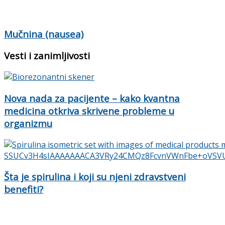
Mučnina (nausea)
Vesti i zanimljivosti
Nova nada za pacijente – kako kvantna
medicina otkriva skrivene probleme u
organizmu
Šta je spirulina i koji su njeni zdravstveni
benefiti?