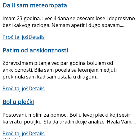
Da li sam meteoropata
Imam 23 godina, i vec 4 dana se osecam lose i depresivno
bez ikakvog razloga. Nemam apetit i dugo spavam,...
Pročitaj još
Details
Patim od anskionznosti
Zdravo.Imam pitanje vec par godina bolujem od
ankcioznosti. Bila sam pocela sa lecenjem.medjuti
prekinula sam kad sam ostala u drugom...
Pročitaj još
Details
Bol u plećki
Postovani, molim za pomoc . Bol u levoj plecki koji sesiri
ka vratu. potiljku. Sta da uradim,koje analize. Hvala Vam. ...
Pročitaj još
Details