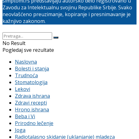
simptomi.rs predstavljaju autorsko delo registrovano u
Zavodu za Intelektualnu svojinu Republike Srbije. Svako
neovlašćeno preuzimanje, kopiranje i presnimavanje je
kažnjivo zakonom.
No Result
Pogledaj sve rezultate
Naslovna
Bolesti i stanja
Trudnoća
Stomatologija
Lekovi
Zdrava ishrana
Zdravi recepti
Hrono ishrana
Beba i Vi
Prirodno lečenje
Joga
Radiotalasno skidanje (uklanjanje) mladeza