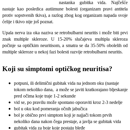
nastanka gubitka vida. Najčešće
nastaje kao posledica autiimune bolesti (organizam pravi antitela
protiv sopstvenih tkiva), a razlog zbog kog organizam napada svoje
ćelije i tkivo nije još poznat.
Upala nerva iza oka naziva se retrobulbarni neuritis i može biti prvi
znak multiple skleroze. U 15-20% slučajeva multipla skleroza
počinje sa optičkim neuritisom, a smatra se da 35-50% obolelih od
multiple skleroze u nekoj fazi bolesti razvije retrobulbarni neuritis.
Koji su simptomi optičkog neuritisa?
potpuni, ili delimični gubitak vida na jednom oku (nastaje
tokom nekoliko dana, a može se javiti kratkorajano bljeskanje
pred očima koje traje 1-2 sekunde
vid se, po pravilu može spontano oporaviti kroz 2-3 nedelje
bol u oku kod pomeranja očnih jabučica
bol je obično prvi simptom koji je najjači tokom prvih
nekoliko dana nakon čega prestaje, a javlja se gubitak vida
gubitak vida za boje koje postaju bleđe