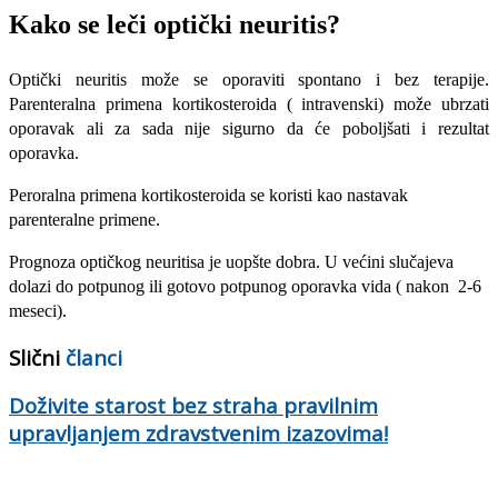
Kako se leči optički neuritis?
Optički neuritis može se oporaviti spontano i bez terapije.
Parenteralna primena kortikosteroida ( intravenski) može ubrzati
oporavak ali za sada nije sigurno da će poboljšati i rezultat
oporavka.
Peroralna primena kortikosteroida se koristi kao nastavak
parenteralne primene.
Prognoza optičkog neuritisa je uopšte dobra. U većini slučajeva
dolazi do potpunog ili gotovo potpunog oporavka vida ( nakon 2-6
meseci).
Slični
članci
Doživite starost bez straha pravilnim
upravljanjem zdravstvenim izazovima!