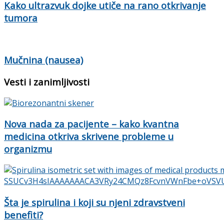
Kako ultrazvuk dojke utiče na rano otkrivanje
tumora
Mučnina (nausea)
Vesti i zanimljivosti
Nova nada za pacijente – kako kvantna
medicina otkriva skrivene probleme u
organizmu
Šta je spirulina i koji su njeni zdravstveni
benefiti?