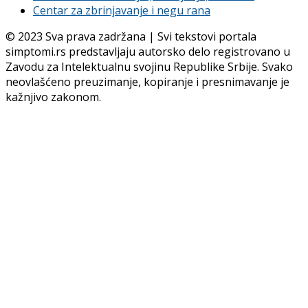
Centar za zbrinjavanje i negu rana
© 2023 Sva prava zadržana | Svi tekstovi portala
simptomi.rs predstavljaju autorsko delo registrovano u
Zavodu za Intelektualnu svojinu Republike Srbije. Svako
neovlašćeno preuzimanje, kopiranje i presnimavanje je
kažnjivo zakonom.