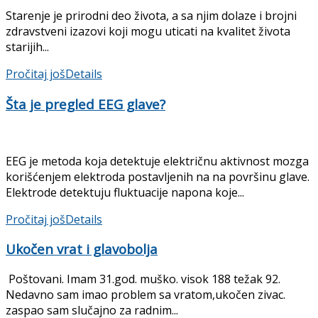
Starenje je prirodni deo života, a sa njim dolaze i brojni
zdravstveni izazovi koji mogu uticati na kvalitet života
starijih...
Pročitaj još
Details
Šta je pregled EEG glave?
EEG je metoda koja detektuje električnu aktivnost mozga
korišćenjem elektroda postavljenih na na površinu glave.
Elektrode detektuju fluktuacije napona koje...
Pročitaj još
Details
Ukočen vrat i glavobolja
Poštovani. Imam 31.god. muško. visok 188 težak 92.
Nedavno sam imao problem sa vratom,ukočen zivac.
zaspao sam slučajno za radnim...