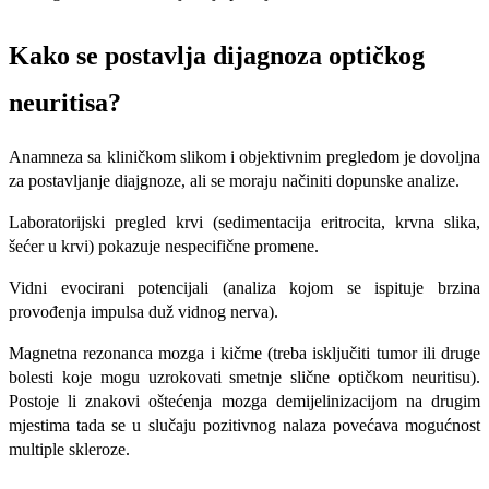
Kako se postavlja dijagnoza optičkog
neuritisa?
Anamneza sa kliničkom slikom i objektivnim pregledom je dovoljna
za postavljanje diajgnoze, ali se moraju načiniti dopunske analize.
Laboratorijski pregled krvi (sedimentacija eritrocita, krvna slika,
šećer u krvi) pokazuje nespecifične promene.
Vidni evocirani potencijali (analiza kojom se ispituje brzina
provođenja impulsa duž vidnog nerva).
Magnetna rezonanca mozga i kičme (treba isključiti tumor ili druge
bolesti koje mogu uzrokovati smetnje slične optičkom neuritisu).
Postoje li znakovi oštećenja mozga demijelinizacijom na drugim
mjestima tada se u slučaju pozitivnog nalaza povećava mogućnost
multiple skleroze.