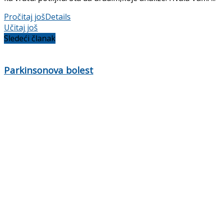
Pročitaj još
Details
Učitaj još
Sledeći članak
Parkinsonova bolest