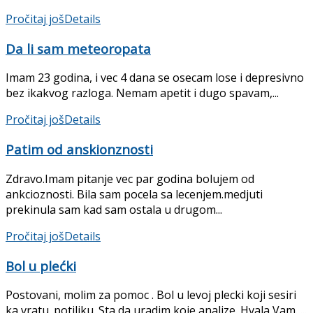
Pročitaj još
Details
Da li sam meteoropata
Imam 23 godina, i vec 4 dana se osecam lose i depresivno
bez ikakvog razloga. Nemam apetit i dugo spavam,...
Pročitaj još
Details
Patim od anskionznosti
Zdravo.Imam pitanje vec par godina bolujem od
ankcioznosti. Bila sam pocela sa lecenjem.medjuti
prekinula sam kad sam ostala u drugom...
Pročitaj još
Details
Bol u plećki
Postovani, molim za pomoc . Bol u levoj plecki koji sesiri
ka vratu. potiljku. Sta da uradim,koje analize. Hvala Vam. ...