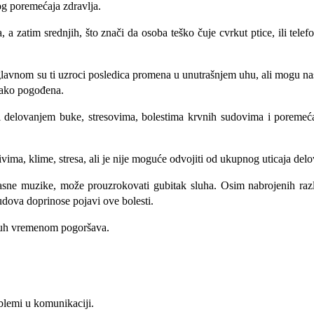
og poremećaja zdravlja.
, a zatim srednjih, što znači da osoba teško čuje cvrkut ptice, ili tel
Uglavnom su ti uzroci posledica promena u unutrašnjem uhu, ali mogu n
nako pogođena.
i delovanjem buke, stresovima, bolestima krvnih sudovima i poremeć
vima, klime, stresa, ali je nije moguće odvojiti od ukupnog uticaja del
lasne muzike, može prouzrokovati gubitak sluha. Osim nabrojenih razlo
 sudova doprinose pojavi ove bolesti.
sluh vremenom pogoršava.
oblemi u komunikaciji.