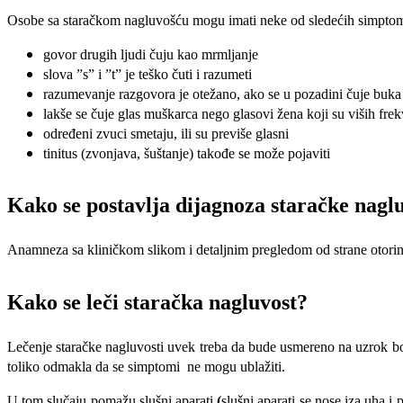
Osobe sa staračkom nagluvošću mogu imati neke od sledećih simpto
govor drugih ljudi čuju kao mrmljanje
slova ”s” i ”t” je teško čuti i razumeti
razumevanje razgovora je otežano, ako se u pozadini čuje buka
lakše se čuje glas muškarca nego glasovi žena koji su viših frek
određeni zvuci smetaju, ili su previše glasni
tinitus (zvonjava, šuštanje) takođe se može pojaviti
Kako se postavlja dijagnoza staračke nagl
Anamneza sa kliničkom slikom i detaljnim pregledom od strane otorino
Kako se leči staračka nagluvost?
Lečenje staračke nagluvosti uvek treba da bude usmereno na uzrok boles
toliko odmakla da se simptomi ne mogu ublažiti.
U tom slučaju pomažu slušni aparati
(
slušni aparati se nose iza uha i