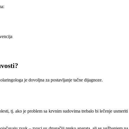
ma:
vencija
uvosti?
laringologa je dovoljna za postavljanje tačne dijagnoze.
ti, tj. ako je problem sa krvnim sudovima trebalo bi lečenje usmeriti n
 pojačavaju zvuk – zvuci su drugačiji preko aparata, ali se vežbanjem na