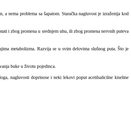
efon, a nema problema sa šapatom. Staračka nagluvost je izraženija kod
astati i zbog promena u srednjem uhu, ili zbog promena nervnih puteva
ajima metabolizma. Razvija se u svim delovima slušnog puta. Što je
ovanja buke u životu pojedinca.
ga, nagluvosti doprinose i neki lekovi poput acetilsalicilne kiseline