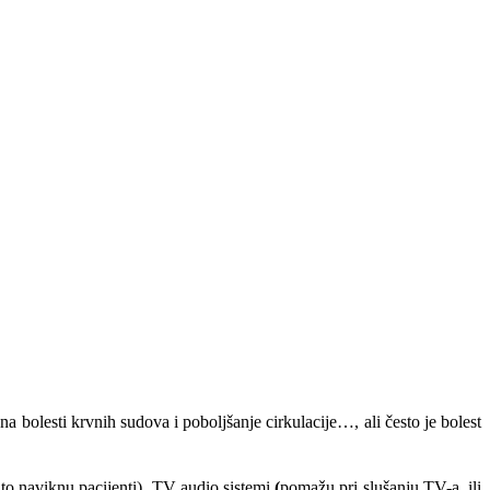
a bolesti krvnih sudova i poboljšanje cirkulacije…, ali često je bolest
 to naviknu pacijenti), TV audio sistemi
(
pomažu pri slušanju TV-a, ili