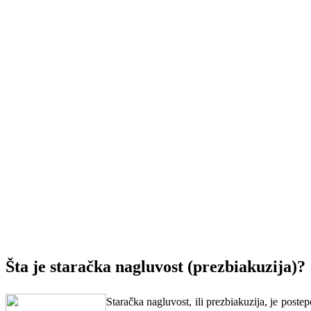
Šta je staračka nagluvost
(prezbiakuzija)?
Staračka nagluvost, ili prezbiakuzija, je postep