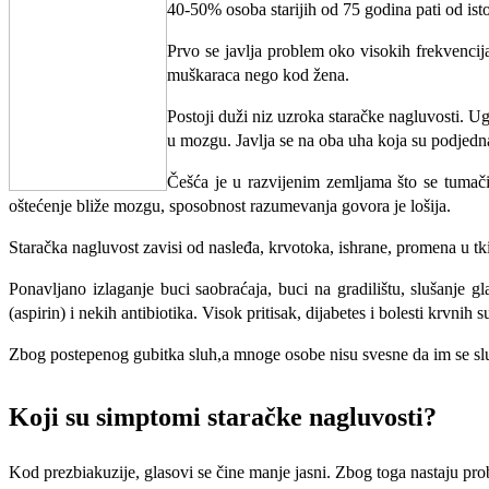
40-50% osoba starijih od 75 godina pati od ist
Prvo se javlja problem oko visokih frekvencija
muškaraca nego kod žena.
Postoji duži niz uzroka staračke nagluvosti. 
u mozgu. Javlja se na oba uha koja su podjed
Češća je u razvijenim zemljama što se tumač
oštećenje bliže mozgu, sposobnost razumevanja govora je lošija.
Staračka nagluvost zavisi od nasleđa, krvotoka, ishrane, promena u tki
Ponavljano izlaganje buci saobraćaja, buci na gradilištu, slušanje g
(aspirin) i nekih antibiotika. Visok pritisak, dijabetes i bolesti krvnih
Zbog postepenog gubitka sluh,a mnoge osobe nisu svesne da im se 
Koji su simptomi staračke nagluvosti?
Kod prezbiakuzije, glasovi se čine manje jasni. Zbog toga nastaju pr