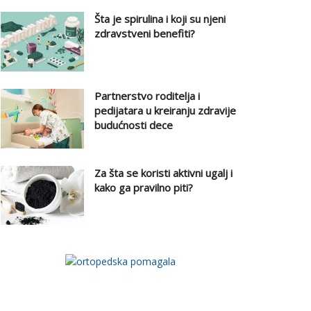
Šta je spirulina i koji su njeni
zdravstveni benefiti?
Partnerstvo roditelja i
pedijatara u kreiranju zdravije
budućnosti dece
Za šta se koristi aktivni ugalj i
kako ga pravilno piti?