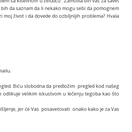
em sa kiselinom u želudcu . Zamolila bih vas za savet
vise bih da saznam da li nekako mogu sebi da pomognem
i moj život i da dovede do ozbiljnijih problema? Hvala
ailu.
egled. Biću slobodna da predložim pregled kod našeg
se odlikuje velikim iskustvom u lečenju tegoba kao što
ljenje, jer će Vas posavetovati onako kako je za Vas