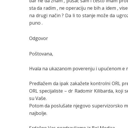
bar ne da znam , pušač sam i često imam probl
sta da radim , ne operaciju ne bih a idem , 
na drugi način ? Da li to stanje može da ugroz
puno .
Odgovor
Poštovana,
Hvala na ukazanom poverenju i upućenom e m
Predlažem da ipak zakažete kontrolni ORL pr
ORL specijaliste – dr Radomir Kilibarda, koji 
su Vaše.
Potom da poslušate njegovo supervizorsko miš
najbolje.