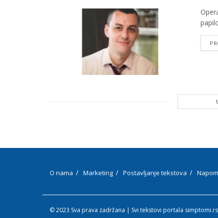
Opera
papil
PR
O nama
Marketing
Postavljanje tekstova
Napom
© 2023 Sva prava zadržana | Svi tekstovi portala simptomi.rs