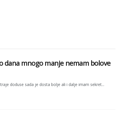
reko dana mnogo manje nemam bolove
aje doduse sada je dosta bolje ali i dalje imam sekret...