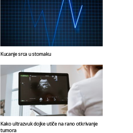
Kucanje srca u stomaku
Kako ultrazvuk dojke utiče na rano otkrivanje
tumora