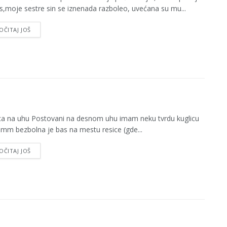
s,moje sestre sin se iznenada razboleo, uvećana su mu...
OČITAJ JOŠ
ca na uhu Postovani na desnom uhu imam neku tvrdu kuglicu
mm bezbolna je bas na mestu resice (gde...
OČITAJ JOŠ