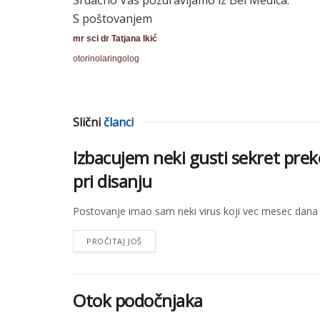
Srdačno Vas pozdravljamo iz Bel Medica.
S poštovanjem
mr sci dr Tatjana Ikić
otorinolaringolog
Slični
članci
Izbacujem neki gusti sekret p
pri disanju
Postovanje imao sam neki virus koji vec mesec dana tr
PROČITAJ JOŠ
Otok podočnjaka