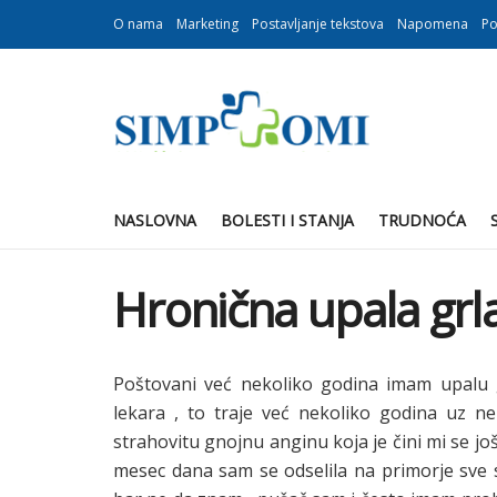
O nama
Marketing
Postavljanje tekstova
Napomena
Po
NASLOVNA
BOLESTI I STANJA
TRUDNOĆA
Hronična upala grl
Poštovani već nekoliko godina imam upalu 
lekara , to traje već nekoliko godina uz n
strahovitu gnojnu anginu koja je čini mi se još
mesec dana sam se odselila na primorje sve 