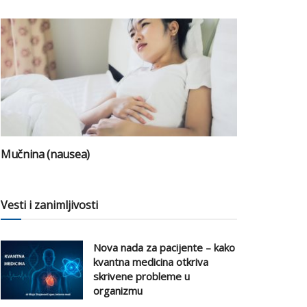
Mučnina (nausea)
Vesti i zanimljivosti
Nova nada za pacijente – kako
kvantna medicina otkriva
skrivene probleme u
organizmu