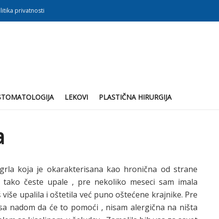
litika privatnosti
STOMATOLOGIJA
LEKOVI
PLASTIČNA HIRURGIJA
a
grla koja je okarakterisana kao hronična od strane
e tako česte upale , pre nekoliko meseci sam imala
 više upalila i oštetila već puno oštećene krajnike. Pre
sa nadom da će to pomoći , nisam alergična na ništa