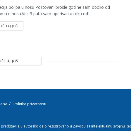
cija polipa u nosu Poštovani prosle godine sam obolio od
oma u nosu.Vec 3 puta sam operisan u roku od...
OČITAJ JOŠ
UČITAJ JOŠ
ena
Politika privatnosti
 predstavljaju autorsko delo registrovano u Zavodu za Intelektualnu svojinu Re