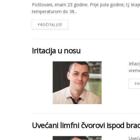
Poštovani, imam 23 godine. Prije pola godine, tj. k
temperaturom do 38...
PROČITAJ JOŠ
Iritacija u nosu
Irita
vreme
PR
Uvećani limfni čvorovi ispod bra
Uveća