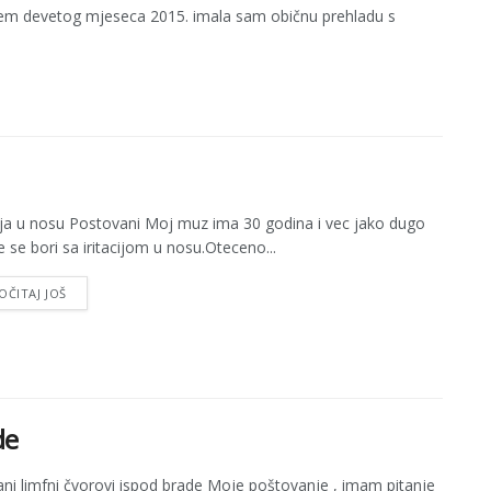
rajem devetog mjeseca 2015. imala sam običnu prehladu s
cija u nosu Postovani Moj muz ima 30 godina i vec jako dugo
 se bori sa iritacijom u nosu.Oteceno...
OČITAJ JOŠ
de
ni limfni čvorovi ispod brade Moje poštovanje , imam pitanje