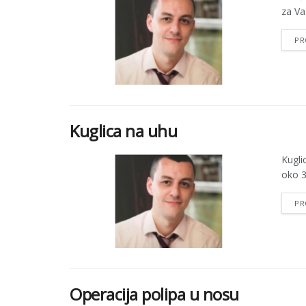
za Va
PR
Kuglica na uhu
Kugli
oko 3
PR
Operacija polipa u nosu