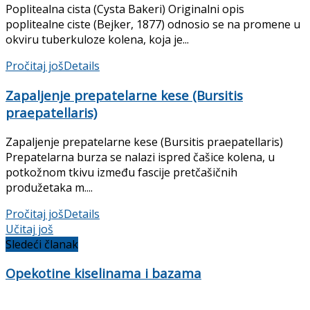
Poplitealna cista (Cysta Bakeri) Originalni opis
poplitealne ciste (Bejker, 1877) odnosio se na promene u
okviru tuberkuloze kolena, koja je...
Pročitaj još
Details
Zapaljenje prepatelarne kese (Bursitis
praepatellaris)
Zapaljenje prepatelarne kese (Bursitis praepatellaris)
Prepatelarna burza se nalazi ispred čašice kolena, u
potkožnom tkivu između fascije pretčašičnih
produžetaka m....
Pročitaj još
Details
Učitaj još
Sledeći članak
Opekotine kiselinama i bazama