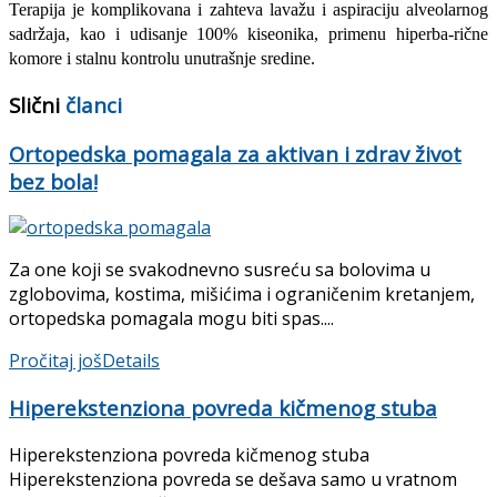
Terapija je komplikovana i zahteva lavažu i aspiraciju alveolarnog
sadržaja, kao i udisanje 100% kiseonika, primenu hiperba-rične
komore i stalnu kontrolu unutrašnje sredine.
Slični
članci
Ortopedska pomagala za aktivan i zdrav život
bez bola!
Za one koji se svakodnevno susreću sa bolovima u
zglobovima, kostima, mišićima i ograničenim kretanjem,
ortopedska pomagala mogu biti spas....
Pročitaj još
Details
Hiperekstenziona povreda kičmenog stuba
Hiperekstenziona povreda kičmenog stuba
Hiperekstenziona povreda se dešava samo u vratnom