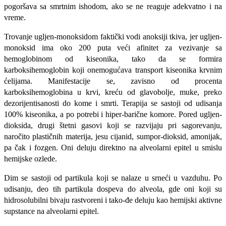
pogoršava sa smrtnim ishodom, ako se ne reaguje adekvatno i na
vreme.
Trovanje ugljen-monoksidom faktički vodi anoksiji tkiva, jer ugljen-
monoksid ima oko 200 puta veći afinitet za vezivanje sa
hemoglobinom od kiseonika, tako da se formira
karboksihemoglobin koji onemo­gućava transport kiseonika krvnim
ćelija­ma. Manifestacije se, zavisno od procenta
karboksihemoglobina u krvi, kreću od gla­vobolje, muke, preko
dezorijentisanosti do kome i smrti. Terapija se sastoji od udisa­nja
100% kiseonika, a po potrebi i hiper-barične komore. Pored ugljen-
dioksida, drugi štetni gasovi koji se razvijaju pri sa­gorevanju,
naročito plastičnih materija, je­su cijanid, sumpor-dioksid, amonijak,
pa čak i fozgen. Oni deluju direktno na alve­olarni epitel u smislu
hemijske ozlede.
Dim se sastoji od partikula koji se nala­ze u srneći u vazduhu. Po
udisanju, deo tih partikula dospeva do alveola, gde oni ko­ji su
hidrosolubilni bivaju rastvoreni i tako-đe deluju kao hemijski aktivne
supstance na alveolarni epitel.