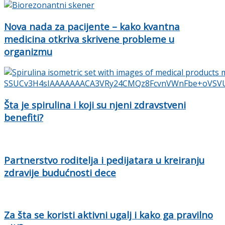
Nova nada za pacijente – kako kvantna
medicina otkriva skrivene probleme u
organizmu
Šta je spirulina i koji su njeni zdravstveni
benefiti?
Partnerstvo roditelja i pedijatara u kreiranju
zdravije budućnosti dece
Za šta se koristi aktivni ugalj i kako ga pravilno