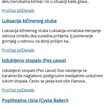
delu (cervikalna kičma) i to u situaciji kada glava...
Pročitaj još
Details
Luksacija kičmenog stuba
Luksacija kičmenog stuba Luksacija označava menjanje
odnosa između dva susedna pršljena, tj pomeranje
gornjeg u odno­su na donji pršljen ka...
Pročitaj još
Details
Izdubljeno stopalo (Pes cavus)
Izdubljeno stopalo (Pes cavus) Ovo oboljenje se
karakteriše naglašeno podignutim medijalnim uzdužnim
lukom stopala. Često se javlja kod više članova...
Pročitaj još
Details
Poplitealna cista (Cysta Bakeri)