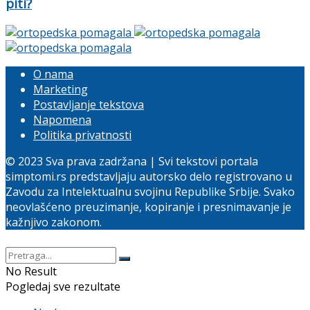
piti?
O nama
Marketing
Postavljanje tekstova
Napomena
Politika privatnosti
© 2023 Sva prava zadržana | Svi tekstovi portala
simptomi.rs predstavljaju autorsko delo registrovano u
Zavodu za Intelektualnu svojinu Republike Srbije. Svako
neovlašćeno preuzimanje, kopiranje i presnimavanje je
kažnjivo zakonom.
No Result
Pogledaj sve rezultate