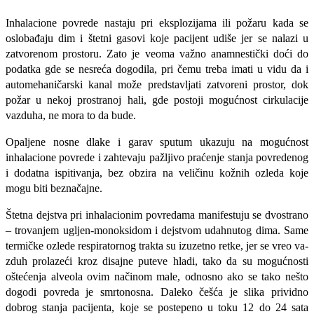
Inhalacione povrede nastaju pri eksplo­zijama ili požaru kada se
oslobađaju dim i štetni gasovi koje pacijent udiše jer se na­lazi u
zatvorenom prostoru. Zato je veoma važno anamnestički doći do
podatka gde se nesreća dogodila, pri čemu treba imati u vidu da i
automehaničarski kanal može predstavljati zatvoreni prostor, dok
požar u nekoj prostranoj hali, gde postoji moguć­nost cirkulacije
vazduha, ne mora to da bude.
Opaljene nosne dlake i garav sputum ukazuju na mogućnost
inhalacione povre­de i zahtevaju pažljivo praćenje stanja po­vredenog
i dodatna ispitivanja, bez obzira na veličinu kožnih ozleda koje
mogu biti beznačajne.
Štetna dejstva pri inhalacionim povreda­ma manifestuju se dvostrano
– trovanjem ugljen-monoksidom i dejstvom udahnutog dima. Same
termičke ozlede respiratornog trakta su izuzetno retke, jer se vreo va-
zduh prolazeći kroz disajne puteve hladi, tako da su mogućnosti
oštećenja alveola ovim načinom male, odnosno ako se tako nešto
dogodi povreda je smrtonosna. Da­leko češća je slika prividno
dobrog stanja pacijenta, koje se postepeno u toku 12 do 24 sata