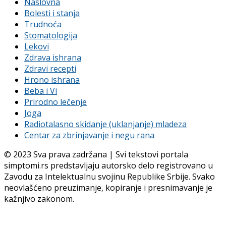
Naslovna
Bolesti i stanja
Trudnoća
Stomatologija
Lekovi
Zdrava ishrana
Zdravi recepti
Hrono ishrana
Beba i Vi
Prirodno lečenje
Joga
Radiotalasno skidanje (uklanjanje) mladeza
Centar za zbrinjavanje i negu rana
© 2023 Sva prava zadržana | Svi tekstovi portala
simptomi.rs predstavljaju autorsko delo registrovano u
Zavodu za Intelektualnu svojinu Republike Srbije. Svako
neovlašćeno preuzimanje, kopiranje i presnimavanje je
kažnjivo zakonom.