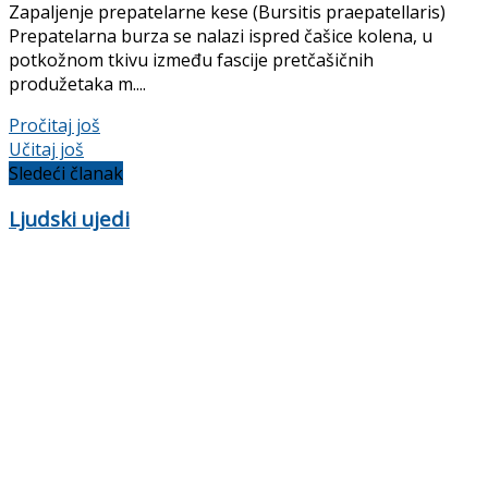
Zapaljenje prepatelarne kese (Bursitis praepatellaris)
Prepatelarna burza se nalazi ispred čašice kolena, u
potkožnom tkivu između fascije pretčašičnih
produžetaka m....
Pročitaj još
Učitaj još
Sledeći članak
Ljudski ujedi