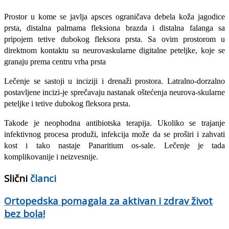
Prostor u kome se javlja apsces ograniča­va debela koža jagodice
prsta, distalna pal­mama fleksiona brazda i distalna falanga sa
pripojem tetive dubokog fleksora prsta. Sa ovim prostorom u
direktnom kontaktu su neurovaskularne digitalne peteljke, koje se
granaju prema centru vrha prsta
Lečenje se sastoji u inciziji i drenaži pro­stora. Latralno-dorzalno
postavljene incizi-je sprečavaju nastanak oštećenja neurova-skularne
peteljke i tetive dubokog fleksora prsta.
Takode je neophodna antibiotska te­rapija. Ukoliko se trajanje
infektivnog pro­cesa produži, infekcija može da se proširi i zahvati
kost i tako nastaje Panaritium os-sale. Lečenje je tada
komplikovanije i neizvesnije.
Slični
članci
Ortopedska pomagala za aktivan i zdrav život
bez bola!