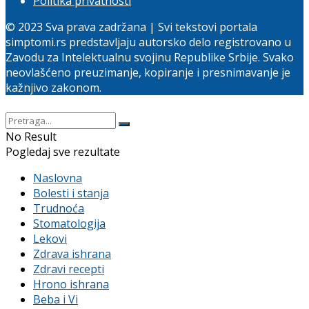
Politika privatnosti
© 2023 Sva prava zadržana | Svi tekstovi portala
simptomi.rs predstavljaju autorsko delo registrovano u
Zavodu za Intelektualnu svojinu Republike Srbije. Svako
neovlašćeno preuzimanje, kopiranje i presnimavanje je
kažnjivo zakonom.
No Result
Pogledaj sve rezultate
Naslovna
Bolesti i stanja
Trudnoća
Stomatologija
Lekovi
Zdrava ishrana
Zdravi recepti
Hrono ishrana
Beba i Vi