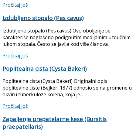
Pročitaj još
Izdubljeno stopalo (Pes cavus)
Izdubljeno stopalo (Pes cavus) Ovo oboljenje se
karakteriše naglašeno podignutim medijalnim uzdužnim
lukom stopala. Često se javlja kod više članova...
Pročitaj još
Poplitealna cista (Cysta Bakeri)
Poplitealna cista (Cysta Bakeri) Originalni opis
poplitealne ciste (Bejker, 1877) odnosio se na promene u
okviru tuberkuloze kolena, koja je...
Pročitaj još
Zapaljenje prepatelarne kese (Bursitis
praepatellaris)