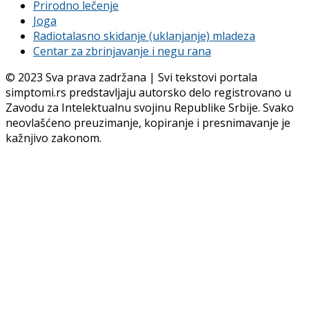
Prirodno lečenje
Joga
Radiotalasno skidanje (uklanjanje) mladeza
Centar za zbrinjavanje i negu rana
© 2023 Sva prava zadržana | Svi tekstovi portala
simptomi.rs predstavljaju autorsko delo registrovano u
Zavodu za Intelektualnu svojinu Republike Srbije. Svako
neovlašćeno preuzimanje, kopiranje i presnimavanje je
kažnjivo zakonom.