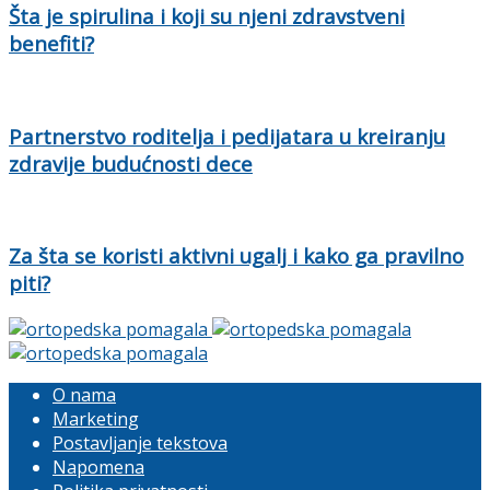
Šta je spirulina i koji su njeni zdravstveni
benefiti?
Partnerstvo roditelja i pedijatara u kreiranju
zdravije budućnosti dece
Za šta se koristi aktivni ugalj i kako ga pravilno
piti?
O nama
Marketing
Postavljanje tekstova
Napomena