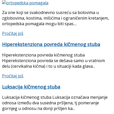
Za one koji se svakodnevno susreću sa bolovima u
zglobovima, kostima, mišićima i ograničenim kretanjem,
ortopedska pomagala mogu biti spas....
Pročitaj još
Hiperekstenziona povreda kičmenog stuba
Hiperekstenziona povreda kičmenog stuba
Hiperekstenziona povreda se dešava samo u vratnom
delu (cervikalna kičma) i to u situaciji kada glava...
Pročitaj još
Luksacija kičmenog stuba
Luksacija kičmenog stuba Luksacija označava menjanje
odnosa između dva susedna pršljena, tj pomeranje
gornjeg u odno­su na donji pršljen ka...