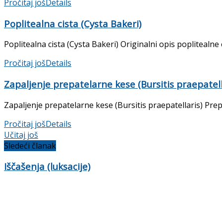
Pročitaj još
Details
Poplitealna cista (Cysta Bakeri)
Poplitealna cista (Cysta Bakeri) Originalni opis poplitealne
Pročitaj još
Details
Zapaljenje prepatelarne kese (Bursitis praepatell
Zapaljenje prepatelarne kese (Bursitis praepatellaris) Pre
Pročitaj još
Details
Učitaj još
Sledeći članak
Iščašenja (luksacije)