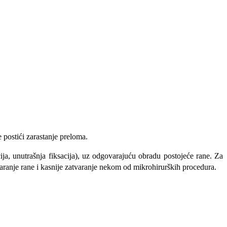
e postići zarastanje pre­loma.
ja, unutrašnja fiksacija), uz odgovarajuću obradu postojeće rane. Za
varanje rane i kasnije zatvaranje nekom od mikrohirurških pro­cedura.