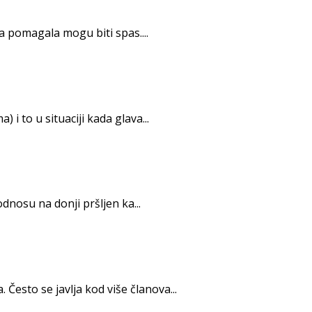
 pomagala mogu biti spas....
to u situaciji kada glava...
o­su na donji pršljen ka...
esto se javlja kod više članova...