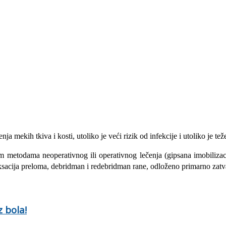
ja mekih tkiva i kosti, utoliko je veći rizik od infek­cije i utoliko je tež
m metodama neoperativnog ili operativnog lečenja (gip­sana imobilizaci
iksacija prelo­ma, debridman i redebridman rane, odlo­ženo primarno zat
 bola!