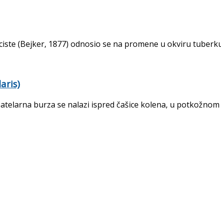
 ciste (Bejker, 1877) odnosio se na promene u okviru tuberkul
aris)
patelarna burza se nalazi ispred čašice kolena, u potkožnom 