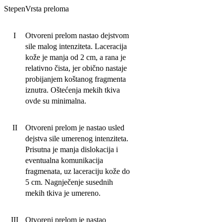
Stepen
Vrsta preloma
I
Otvoreni prelom nastao dejstvom
sile malog intenziteta. Laceracija
kože je manja od 2 cm, a rana je
relativno čista, jer obično nastaje
probijanjem koštanog fragmenta
iznutra. Oštećenja mekih tkiva
ovde su minimalna.
II
Otvoreni prelom je nastao usled
dejstva sile umerenog intenziteta.
Prisutna je manja dislokacija i
eventualna komunikacija
fragmenata, uz laceraciju kože do
5 cm. Nagnječenje susednih
mekih tkiva je umereno.
III
Otvoreni prelom je nastao