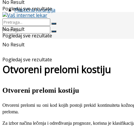
No Result
Pogledaj sve rezultate
Plastična hirurgija
No Result
Pogledaj sve rezultate
No Result
Pogledaj sve rezultate
Otvoreni prelomi kostiju
Otvoreni prelomi kostiju
Otvoreni prelomi su oni kod kojih po­stoji prekid kontinuiteta ko
preloma.
Za izbor načina lečenja i određivanja prognoze, korisna je klasifikacija