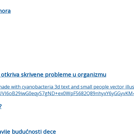
mora
 otkriva skrivene probleme u organizmu
?
ravije budućnosti dece