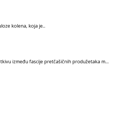
oze kolena, koja je...
tkivu između fascije pretčašičnih produžetaka m....