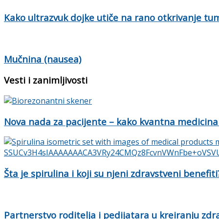
Kako ultrazvuk dojke utiče na rano otkrivanje tu
Mučnina (nausea)
Vesti i zanimljivosti
Nova nada za pacijente – kako kvantna medicina
Šta je spirulina i koji su njeni zdravstveni benefiti
Partnerstvo roditelja i pedijatara u kreiranju zd