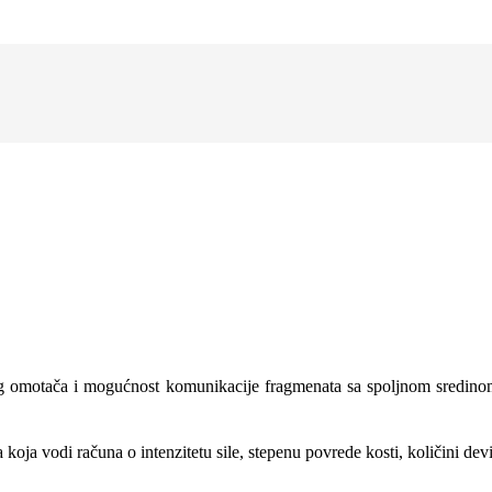
žnog omotača i mogućnost komunikacije fragmenata sa spoljnom sredin
 koja vo­di računa o intenzitetu sile, stepenu povre­de kosti, količini de