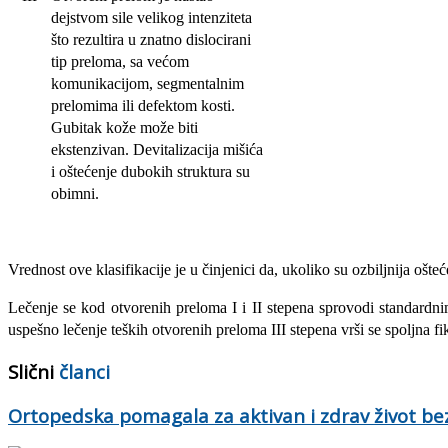
dejstvom sile velikog intenziteta
što rezultira u znatno dislocirani
tip preloma, sa većom
komunikacijom, segmentalnim
prelomima ili defektom kosti.
Gubitak kože može biti
ekstenzivan. Devitalizacija mišića
i oštećenje dubokih struktura su
obimni.
Vrednost ove klasifikacije je u činjenici da, ukoliko su ozbiljnija oštećen
Lečenje se kod otvorenih preloma I i II stepena sprovodi standardni
uspešno lečenje teških otvorenih preloma III stepena vrši se spoljna f
Slični
članci
Ortopedska pomagala za aktivan i zdrav život bez