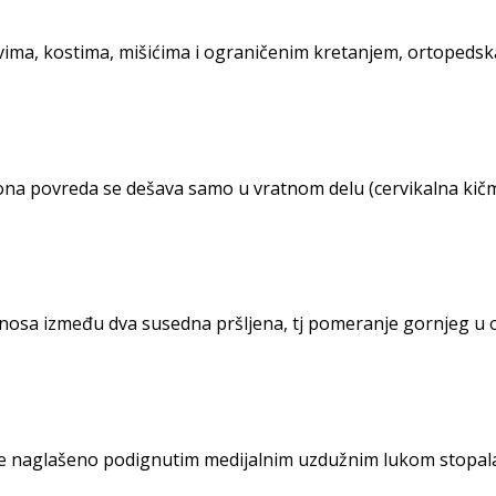
ima, kostima, mišićima i ograničenim kretanjem, ortopedska
povreda se dešava samo u vratnom delu (cervikalna kičma) i 
sa između dva susedna pršljena, tj pomeranje gornjeg u odn
e naglašeno podignutim medijalnim uzdužnim lukom stopala. Č