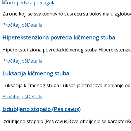
Za one koji se svakodnevno susreću sa bolovima u zglobov
Pročitaj još
Details
Hiperekstenziona povreda kičmenog stuba
Hiperekstenziona povreda kičmenog stuba Hiperekstenziona 
Pročitaj još
Details
Luksacija kičmenog stuba
Luksacija kičmenog stuba Luksacija označava menjanje odno
Pročitaj još
Details
Izdubljeno stopalo (Pes cavus)
Izdubljeno stopalo (Pes cavus) Ovo oboljenje se karakteriš