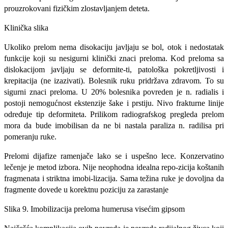
prouzrokova­ni fizičkim zlostavljanjem deteta.
Klinička slika
Ukoliko prelom nema disokaciju javlja­ju se bol, otok i nedostatak
funkcije koji su nesigurni klinički znaci preloma. Kod pre­loma sa
dislokacijom javljaju se deformite-ti, patološka pokretljivosti i
krepitacija (ne izazivati). Bolesnik ruku pridržava zdra­vom. To su
sigurni znaci preloma. U 20% bolesnika povreden je n. radialis i
postoji nemogućnost ekstenzije šake i prstiju. Ni­vo frakturne linije
određuje tip deformite­ta. Prilikom radiografskog pregleda prelom
mora da bude imobilisan da ne bi nastala paraliza n. radilisa pri
pomeranju ruke.
Prelomi dijafize ramenjače lako se i uspešno lece. Konzervatino
lečenje je me­tod izbora. Nije neophodna idealna repo-zicija koštanih
fragmenata i striktna imobi-lizacija. Sama težina ruke je dovoljna da
fragmente dovede u korektnu poziciju za zarastanje
Slika 9. Imobilizacija preloma humerusa visećim gipsom