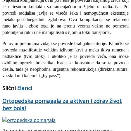
Najčešća komplikacija ovih povreda je povreda radijalnog živca koji
je u tesnom kontaktu sa ramenjačom u žljebu n. radia-lisa. Pri
povredi radijalisa javlja se viseća šaka i nemogućnost ekstenzije
metakarpo-falnegealnih zglobova. Ova komplikacija se relativno
rano javlja i zbog toga je na te­renu veoma važno ne pomerati
polomlje­nu ruku i ne manipulisati s njom u toku transporta.
Pri ovim prelomima viđaju se povrede brahijalne arterije. Klinički se
povreda ma-nifestuje velikim izlivom krvi u meka tki­va ramena i
nadlaktice (tvrd otok), i uko­liko je ta povreda veća, ona može
ozbiljno ugroziti bolesnika. Kada se konstatuje da se ta povreda
desila, tada je neophodna ur­gentna rekonstrukcija (direktna sutura,
va-skularni kalem ili „by pass”).
Slični
članci
Ortopedska pomagala za aktivan i zdrav život
bez bola!