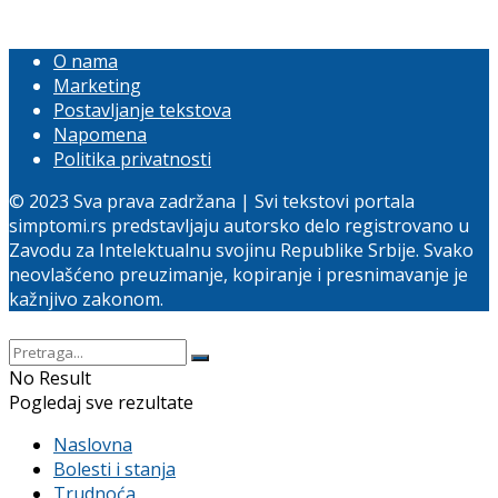
O nama
Marketing
Postavljanje tekstova
Napomena
Politika privatnosti
© 2023 Sva prava zadržana | Svi tekstovi portala
simptomi.rs predstavljaju autorsko delo registrovano u
Zavodu za Intelektualnu svojinu Republike Srbije. Svako
neovlašćeno preuzimanje, kopiranje i presnimavanje je
kažnjivo zakonom.
No Result
Pogledaj sve rezultate
Naslovna
Bolesti i stanja
Trudnoća