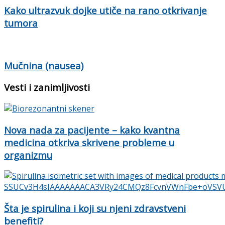
Kako ultrazvuk dojke utiče na rano otkrivanje
tumora
Mučnina (nausea)
Vesti i zanimljivosti
Nova nada za pacijente – kako kvantna
medicina otkriva skrivene probleme u
organizmu
Šta je spirulina i koji su njeni zdravstveni
benefiti?