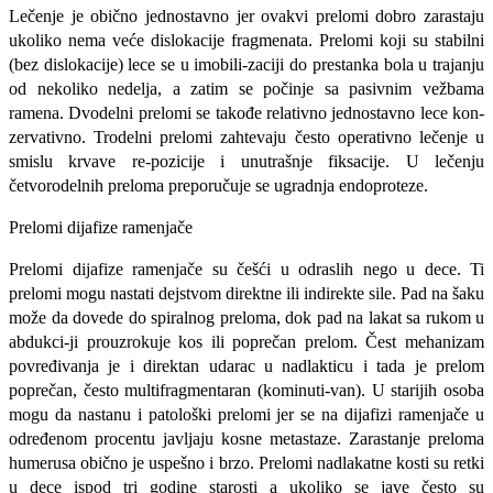
Lečenje je obično jednostavno jer ovakvi prelomi dobro zarastaju
ukoliko nema ve­će dislokacije fragmenata. Prelomi koji su stabilni
(bez dislokacije) lece se u imobili-zaciji do prestanka bola u trajanju
od ne­koliko nedelja, a zatim se počinje sa pasiv­nim vežbama
ramena. Dvodelni prelomi se takođe relativno jednostavno lece kon­
zervativno. Trodelni prelomi zahtevaju če­sto operativno lečenje u
smislu krvave re-pozicije i unutrašnje fiksacije. U lečenju
četvorodelnih preloma preporučuje se ugradnja endoproteze.
Prelomi dijafize ramenjače
Prelomi dijafize ramenjače su češći u od­raslih nego u dece. Ti
prelomi mogu nasta­ti dejstvom direktne ili indirekte sile. Pad na šaku
može da dovede do spiralnog prelo­ma, dok pad na lakat sa rukom u
abdukci-ji prouzrokuje kos ili poprečan prelom. Čest mehanizam
povređivanja je i direktan udarac u nadlakticu i tada je prelom
popre­čan, često multifragmentaran (kominuti-van). U starijih osoba
mogu da nastanu i pa­tološki prelomi jer se na dijafizi ramenjače u
određenom procentu javljaju kosne me­tastaze. Zarastanje preloma
humerusa obič­no je uspešno i brzo. Prelomi nadlakatne kosti su retki
u dece ispod tri godine staro­sti a ukoliko se jave često su