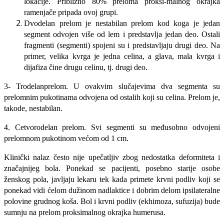
lokacije. Približno 80% preloma proksi-malnog okrajka
ramenjače pripada ovoj grupi.
Dvodelan prelom je nestabilan prelom kod koga je jedan
segment odvojen vi­še od lem i predstavlja jedan deo. Osta­li
fragmenti (segmenti) spojeni su i predstavljaju drugi deo. Na
primer, ve­lika kvrga je jedna celina, a glava, ma­la kvrga i
dijafiza čine drugu celinu, tj. drugi deo.
3- Trodelanprelom. U ovakvim slučajevi­ma dva segmenta su
prelomnim puko­tinama odvojena od ostalih koji su ce­lina. Prelom je,
takode, nestabilan.
4. Cetvorodelan prelom. Svi segmenti su međusobno odvojeni
prelomnom pu­kotinom većom od 1 cm.
Klinički nalaz često nije upečatljiv zbog nedostatka deformiteta i
značajnijeg bola. Ponekad se pacijenti, posebno starije oso­be
ženskog pola, javljaju lekaru tek kada primete krvni podliv koji se
ponekad vidi ćelom dužinom nadlaktice i dobrim delom ipsilateralne
polovine grudnog koša. Bol i krvni podliv (ekhimoza, sufuzija) bude
sumnju na prelom proksimalnog okrajka humerusa.