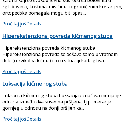
Za one koji se svakodnevno susreću sa bolovima u
zglobovima, kostima, mišićima i ograničenim kretanjem,
ortopedska pomagala mogu biti spas....
Pročitaj još
Details
Hiperekstenziona povreda kičmenog stuba
Hiperekstenziona povreda kičmenog stuba
Hiperekstenziona povreda se dešava samo u vratnom
delu (cervikalna kičma) i to u situaciji kada glava...
Pročitaj još
Details
Luksacija kičmenog stuba
Luksacija kičmenog stuba Luksacija označava menjanje
odnosa između dva susedna pršljena, tj pomeranje
gornjeg u odno­su na donji pršljen ka...
Pročitaj još
Details