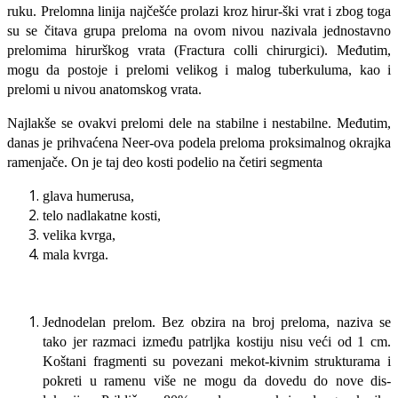
ruku. Prelomna linija najčešće prolazi kroz hirur-ški vrat i zbog toga
su se čitava grupa pre­loma na ovom nivou nazivala jednostavno
prelomima hirurškog vrata (Fractura colli chirurgici). Međutim,
mogu da postoje i prelomi velikog i malog tuberkuluma, kao i
prelomi u nivou anatomskog vrata.
Najlakše se ovakvi prelomi dele na sta­bilne i nestabilne. Međutim,
danas je pri­hvaćena Neer-ova podela preloma proksi­malnog okrajka
ramenjače. On je taj deo kosti podelio na četiri segmenta
glava humerusa,
telo nadlakatne kosti,
velika kvrga,
mala kvrga.
Jednodelan prelom. Bez obzira na broj preloma, naziva se
tako jer razmaci iz­među patrljka kostiju nisu veći od 1 cm.
Koštani fragmenti su povezani mekot-kivnim strukturama i
pokreti u ramenu više ne mogu da dovedu do nove dis­