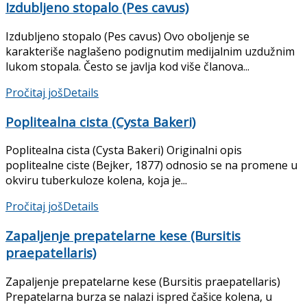
Izdubljeno stopalo (Pes cavus)
Izdubljeno stopalo (Pes cavus) Ovo oboljenje se
karakteriše naglašeno podignutim medijalnim uzdužnim
lukom stopala. Često se javlja kod više članova...
Pročitaj još
Details
Poplitealna cista (Cysta Bakeri)
Poplitealna cista (Cysta Bakeri) Originalni opis
poplitealne ciste (Bejker, 1877) odnosio se na promene u
okviru tuberkuloze kolena, koja je...
Pročitaj još
Details
Zapaljenje prepatelarne kese (Bursitis
praepatellaris)
Zapaljenje prepatelarne kese (Bursitis praepatellaris)
Prepatelarna burza se nalazi ispred čašice kolena, u