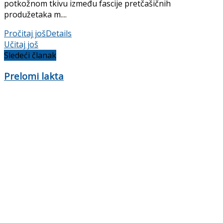
potkožnom tkivu između fascije pretčašičnih
produžetaka m....
Pročitaj još
Details
Učitaj još
Sledeći članak
Prelomi lakta