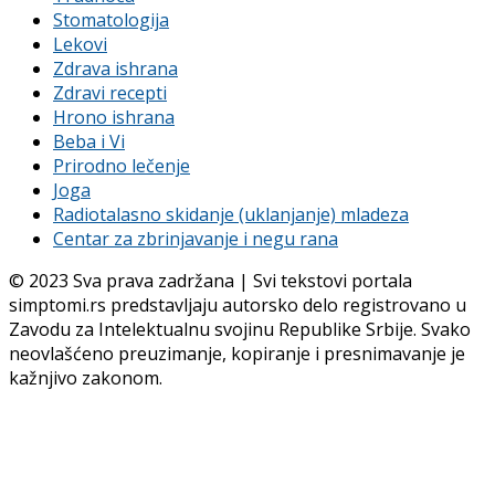
Stomatologija
Lekovi
Zdrava ishrana
Zdravi recepti
Hrono ishrana
Beba i Vi
Prirodno lečenje
Joga
Radiotalasno skidanje (uklanjanje) mladeza
Centar za zbrinjavanje i negu rana
© 2023 Sva prava zadržana | Svi tekstovi portala
simptomi.rs predstavljaju autorsko delo registrovano u
Zavodu za Intelektualnu svojinu Republike Srbije. Svako
neovlašćeno preuzimanje, kopiranje i presnimavanje je
kažnjivo zakonom.