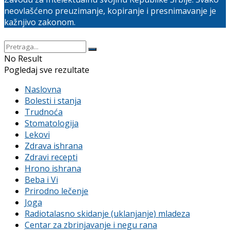
neovlašćeno preuzimanje, kopiranje i presnimavanje je
kažnjivo zakonom.
No Result
Pogledaj sve rezultate
Naslovna
Bolesti i stanja
Trudnoća
Stomatologija
Lekovi
Zdrava ishrana
Zdravi recepti
Hrono ishrana
Beba i Vi
Prirodno lečenje
Joga
Radiotalasno skidanje (uklanjanje) mladeza
Centar za zbrinjavanje i negu rana