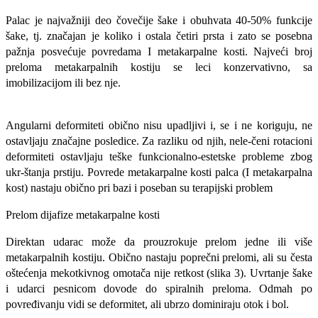
Palac je najvažniji deo čovečije šake i obuhvata 40-50% funkcije
šake, tj. znača­jan je koliko i ostala četiri prsta i zato se posebna
pažnja posvećuje povredama I metakarpalne kosti. Najveći broj
preloma metakarpalnih kostiju se leci konzervativ­no, sa
imobilizacijom ili bez nje.
Angularni deformiteti obično nisu upa­dljivi i, se i ne koriguju, ne
ostavljaju zna­čajne posledice. Za razliku od njih, nele-čeni rotacioni
deformiteti ostavljaju teške funkcionalno-estetske probleme zbog
ukr-štanja prstiju. Povrede metakarpalne kosti palca (I metakarpalna
kost) nastaju obič­no pri bazi i poseban su terapijski problem
Prelom dijafize metakarpalne kosti
Direktan udarac može da prouzrokuje prelom jedne ili više
metakarpalnih kosti­ju. Obično nastaju poprečni prelomi, ali su česta
oštećenja mekotkivnog omotača nije retkost (slika 3). Uvrtanje šake
i uda­rci pesnicom dovode do spiralnih preloma. Odmah po
povređivanju vidi se deformitet, ali ubrzo dominiraju otok i bol.