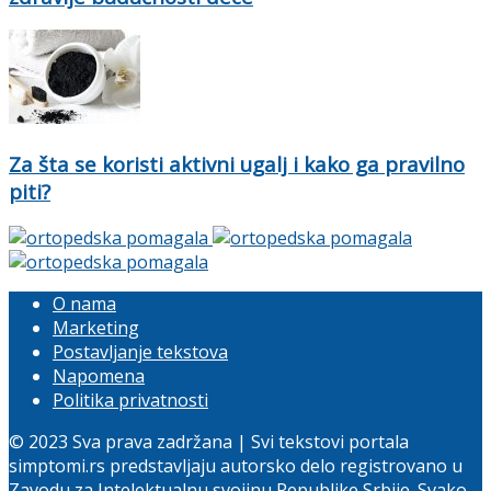
Za šta se koristi aktivni ugalj i kako ga pravilno
piti?
O nama
Marketing
Postavljanje tekstova
Napomena
Politika privatnosti
© 2023 Sva prava zadržana | Svi tekstovi portala
simptomi.rs predstavljaju autorsko delo registrovano u
Zavodu za Intelektualnu svojinu Republike Srbije. Svako