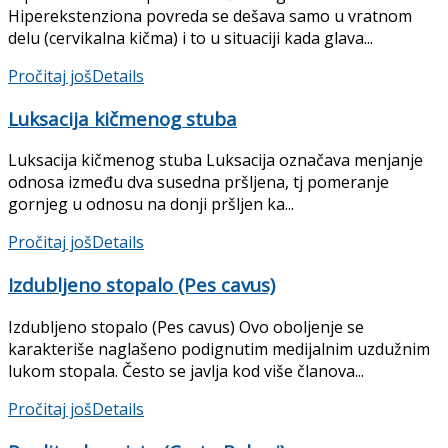
Hiperekstenziona povreda se dešava samo u vratnom
delu (cervikalna kičma) i to u situaciji kada glava...
Pročitaj još
Details
Luksacija kičmenog stuba
Luksacija kičmenog stuba Luksacija označava menjanje
odnosa između dva susedna pršljena, tj pomeranje
gornjeg u odno­su na donji pršljen ka...
Pročitaj još
Details
Izdubljeno stopalo (Pes cavus)
Izdubljeno stopalo (Pes cavus) Ovo oboljenje se
karakteriše naglašeno podignutim medijalnim uzdužnim
lukom stopala. Često se javlja kod više članova...
Pročitaj još
Details