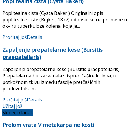
Poplitealna cista (Cysta Bakeri)
Poplitealna cista (Cysta Bakeri) Originalni opis
poplitealne ciste (Bejker, 1877) odnosio se na promene u
okviru tuberkuloze kolena, koja je...
Pročitaj još
Details
Zapaljenje prepatelarne kese (Bursitis
praepatellaris)
Zapaljenje prepatelarne kese (Bursitis praepatellaris)
Prepatelarna burza se nalazi ispred čašice kolena, u
potkožnom tkivu između fascije pretčašičnih
produžetaka m....
Pročitaj još
Details
Učitaj još
Sledeći članak
Prelom vrata V metakarpalne kosti