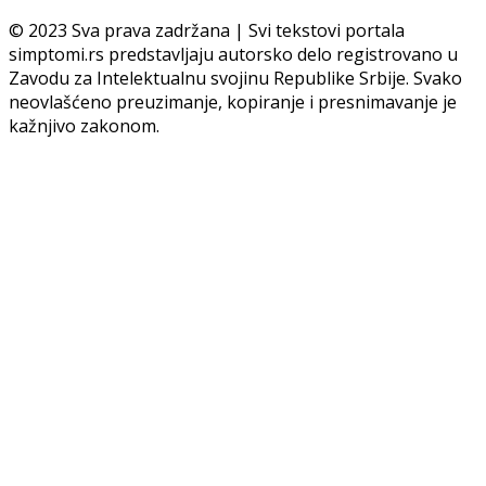
© 2023 Sva prava zadržana | Svi tekstovi portala
simptomi.rs predstavljaju autorsko delo registrovano u
Zavodu za Intelektualnu svojinu Republike Srbije. Svako
neovlašćeno preuzimanje, kopiranje i presnimavanje je
kažnjivo zakonom.