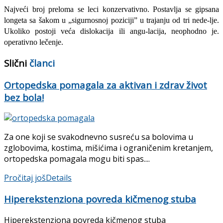
Najveći broj preloma se leci konzervativ­no. Postavlja se gipsana
longeta sa šakom u „sigurnosnoj poziciji” u trajanju od tri nede-lje.
Ukoliko postoji veća dislokacija ili angu-lacija, neophodno je.
operativno lečenje.
Slični
članci
Ortopedska pomagala za aktivan i zdrav život
bez bola!
Za one koji se svakodnevno susreću sa bolovima u
zglobovima, kostima, mišićima i ograničenim kretanjem,
ortopedska pomagala mogu biti spas....
Pročitaj još
Details
Hiperekstenziona povreda kičmenog stuba
Hiperekstenziona povreda kičmenog stuba