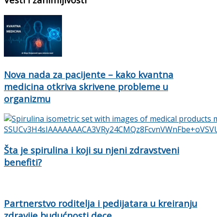
Nova nada za pacijente – kako kvantna
medicina otkriva skrivene probleme u
organizmu
Šta je spirulina i koji su njeni zdravstveni
benefiti?
Partnerstvo roditelja i pedijatara u kreiranju
zdravije budućnosti dece