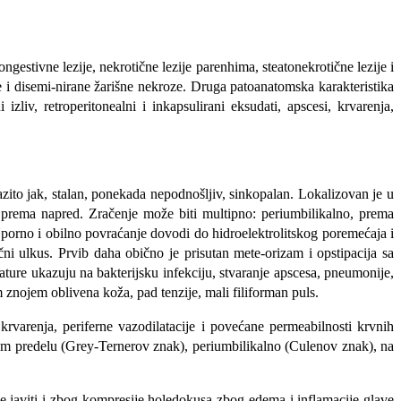
estivne lezije, nekrotične lezije parenhima, steatonekrotične lezije i
e i disemi-nirane žarišne nekroze. Druga patoanatomska karakteristika
izliv, retroperitonealni i inkapsulirani eksudati, apscesi, krvarenja,
zito jak, stalan, ponekada nepodno­šljiv, sinkopalan. Lokalizovan je u
ju prema napred. Zračenje može biti multipno: periumbilikalno, prema
Uporno i obilno povraćanje dovodi do hidroelektrolitskog poremećaja i
ni ulkus. Prvib daha obično je prisutan mete-orizam i opstipacija sa
rature ukazuju na bakterijsku infekciju, stvaranje apscesa, pneumonije,
m znojem oblivena koža, pad tenzije, mali filiforman puls.
krvarenja, periferne vazodilatacije i poveća­ne permeabilnosti krvnih
skom predelu (Grey-Ternerov znak), periumbilikalno (Culenov znak), na
se javiti i zbog kompresije holedokusa zbog edema i inflamacije glave