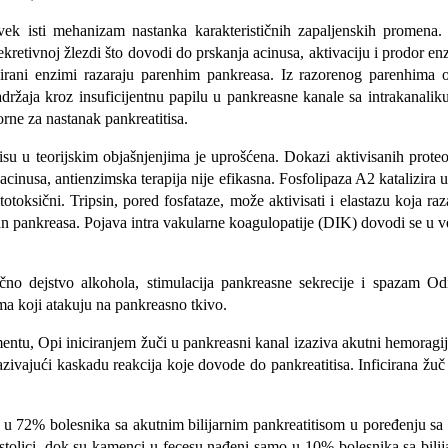
vek isti mehanizam nastanka karakterističnih zapaljenskih promena.
retivnoj žlezdi što dovodi do prskanja acinusa, aktivaciju i prodor enzi
irani enzimi razaraju parenhim pankreasa. Iz razorenog parenhima o
sadržaja kroz insuficijentnu papilu u pankreasne kana­le sa intrakanalik
rne za nastanak pankreatitisa.
tisu u teorijskim objašnjenjima je uprošćena. Dokazi aktivisanih prot
usa, antienzimska terapija nije efikasna. Fosfolipaza A2 katalizira u p
o citotoksični. Tripsin, pored fosfataze, može aktivisati i elastazu koja
an pankreasa. Po­java intra vakularne koagulopatije (DIK) dovodi se u 
ično dejstvo alkohola, stimulacija pankreasne sekrecije i spazam Od
ima koji atakuju na pankreasno tkivo.
entu, Opi inici­ranjem žuči u pankreasni kanal izaziva akutni hemoragij
zazivajući kaskadu reakcija koje dovode do pankreatitisa. Inficirana žuč
72% bolesnika sa akutnim bilijarnim pankreatitisom u poređenju sa 20
olici, dok su kamenci u fecesu nađeni samo u 10% bolesnika sa bilija