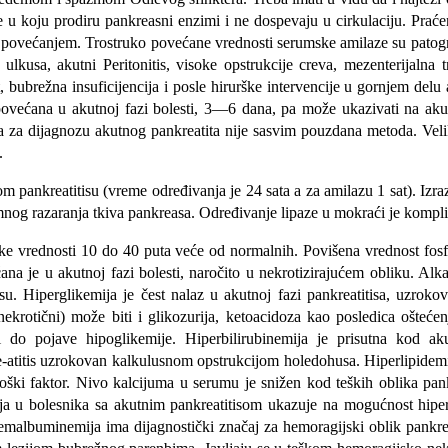
te u koju prodiru pankreasni enzimi i ne dospevaju u cirkulaciju. Praće
 pove­ćanjem. Trostruko povećane vrednosti serumske amilaze su patogn
 ulkusa, akutni Peritonitis, visoke opstrukcije creva, mezenterijalna
iditet, bubrežna insuficijencija i posle hirurške intervencije u gornjem
većana u akutnoj fazi bolesti, 3—6 dana, pa može ukazivati na akut
a za di­jagnozu akutnog pankreatita nije sasvim pouzdana metoda. Vel
.
m pankreatitisu (vreme određivanja je 24 sata a za amilazu 1 sat). Izra
og razaranja tkiva pankreasa. Određivanje lipaze u mokraći je kompliko
ke vrednosti 10 do 40 puta veće od normalnih. Povišena vrednost fo
ćana je u akutnoj fazi bolesti, naročito u nekrotizirajućem obliku. 
su. Hiperglikemija je čest nalaz u akutnoj fazi pankreatitisa, uzrok
krotični) može biti i glikozurija, ketoacidoza kao posledica oštećenj
 do pojave hipoglikemije. Hiperbilirubinemija je prisutna kod akut
re-atitis uzrokovan kalkulusnom opstrukcijom holedohusa. Hiperlipidemij
loški faktor. Nivo kalcijuma u serumu je snižen kod teških oblika pankr
ja u bolesnika sa akutnim pankreatitisom ukazuje na mogućnost hiperp
emalbuminemija ima dijagnostički značaj za hemoragijski oblik pankrea