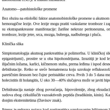
Anatomo—patohistološke promene
Bez obzira na etiološki faktor anatomobistološke promene u akutnom pa
hemoragične lezije. Ove lezije mogu pratiti vaskularne tromboze i za
su ekstrapankreasne manifestaci­je: žarišne nekroze peritoneuma, omen
tromboze, lezije jetre, srca, mozga, bubrega, nadbubrega i pluća.
Klinička slika
Simptomatologija akutnog pankreatitisa je polimorfna. U kliničkoj sli
epigastrijumi}, prostire se u oba hipohondrijuma. Izrazitiji je kod
ilijačnim ložama, karlici, kičmenom stubu, prema leđima i ispod desn
debidratacije. Retko se sreće hematemeza koju uzrokuje refluksezofa
paretičnim ileusom bez čujne peristaltike creva. Prvih 3 do 5 dana mog
holecistitis ili holangitis, U oko 30—40% slučajeva može se javiti hipo
Dehidratacija nastaje zbog povraćanja, hipovolemije, zbog eksudacije
sudova zbog cirkulišućih vazoaktivnih peptida (bradikinin, kinin). K
donjim ekstremitetima (Davisov znak).
Ikterus je redovna pojava kod pankreatitisa uzrokovanim bilijarnom l