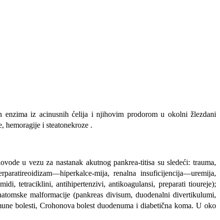
 enzima iz acinusnih ćelija i njihovim prodo­rom u okolni žlezdani
, hemoragije i steatonekroze .
 dovode u vezu za nastanak akutnog pankrea-titisa su sledeći: trauma,
erparatireoidizam—hiperkalce-mija, renalna insuficijencija—uremija,
, tetraciklini, antihipertenzivi, antikoagulansi, preparati tioureje);
; anatomske malformacije (pankreas divisum, duodenalni divertikulumi,
utoimune bolesti, Crohonova bolest duodenuma i diabetična koma. U oko