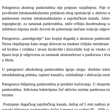
Patogeneza akutnog pankreatitisa nije potpuno razjašnjena. Nije u
povišenim intrakanalikularnim pritiskom zbog opstrukcije u aktivno sek
pankreasne enzime intrakanalikularno u za­jedničkom kanalu. Aktiv
regurgitacije, za nastanak pankreatitisa, ističe refluks duodenalnog 
inhibitora tripsina može dovesti do pokretanja lančane reakcije odgovo
Patogeneza „autodigestije” kao krajnji događaj u akutnom pankreati
Nema objašnjenja kako mogu delovati na intaktne ćelijske membrane acin
od lecitina i cefalina i stva­ra lizolecitin i lizocefalin koji su visok
lipazu koja je odgovorna za nastanak steatonekroze u pankreasu i izv
u fibrin.
U patogenezi alkoholnog pankreatitisa igraju ulogu: direktno toks
intraduktalnog pritiska, rupture kanalića, oslobađanje i aktivacija enz
Patogeneza bilijarnog pankreatitisa je predmet izučavanja. U eksperim
pankreatitisa. Inficirana bakterijama žuč aktivira enzime pan­kreasa i
enzima
Postojanje dugačkog zajedničkog kanala, dužeg od 5 mm nađeno je u 
napada bilijarnog pankreatitisa žučni kamenci su nađeni 85—95% u st