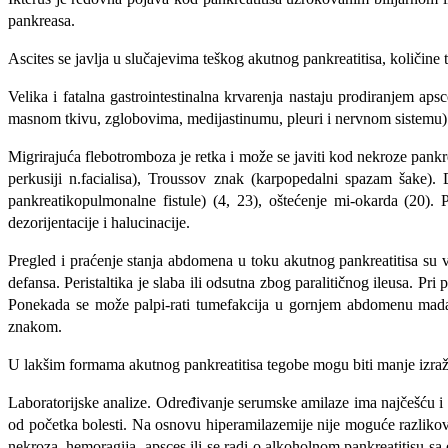
pankreasa.
Ascites se javlja u slučajevima teškog akutnog pankreatitisa, količine te
Velika i fatalna gastrointestinalna krvarenja nastaju prodiranjem a
masnom tkivu, zglobovima, medijastinumu, pleuri i nervnom siste­mu). 
Migrirajuća flebotromboza je retka i može se javiti kod nekroze pankr
perkusiji n.facialisa), Troussov znak (karpopedalni spazam šake). 
pankreatikopulmonalne fistule) (4, 23), oštećenje mi-okarda (20).
dezorijentacije i halucinacije.
Pregled i praćenje stanja abdomena u toku akutnog pankreatitisa su 
defansa. Peristaltika je slaba ili odsutna zbog paralitičnog ileusa. P
Ponekada se može palpi-rati tumefakcija u gornjem abdomenu mada na
znakom.
U lakšim formama akutnog pankreatitisa tegobe mogu biti manje izražen
Laboratorijske analize. Određivanje serumske amilaze ima najčešću i
od početka bolesti. Na osnovu hiperamilazemije nije moguće razlikova
nekroza, hemoragija, apsces ili se radi o alkoholnom pankreatitisu s