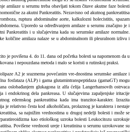
nje amilaze u serumu treba obavljati tokom čitave akutne faze bolesti
omonične za akutni Pankre­atitis. Nezavisno od akutnog pankreatitisa
 tromboza, ruptura abdominalne aorte, kalkulozni holecistitis, spazam
 delu abdomena. Uporedo sa određivanjem amilaze u serumu značajno je i
ni Pankreatitis i u slučajevima kada su serumske amilaze normalne.
ike količine amilaza nalaze se
u abdominalnom ili pleuralnom izlivu i
zito je povišena 4. do 11. dana od po­četka bolesti sa napomenom da u
vana i nepo­uzdana metoda i malo se koristi u rutinskoj praksi.
sfolipaze A2 je srazmema povećanim vre-dnostima serumske amilaze i
Alkalna fosfataza (ALP) i gama glutamintranspeptidaza (gamaGT) mogu
ovana oslobađanjem glukagona iz alfa ćelija Langerhansovih ostrvaca
a i endokrinog dela pankreasa. U slučajevima zapaljenjske irita­cije
nog edemskog pankreatitisa kada ima tranzitor-karakter. Izrazita
a je relativno česta kod alkoholičara, prolaznog je karaktera i nestaje
e­atitisa, sa najnižim vrednostima u drugoj nedelji bolesti i može se
aratireoidizma kao etiološkog uzroka bolesti Leukocitozu uzro­kuje
titisa. Povišene vrednosti ureje i kreatinina u serumu uzrokovane su