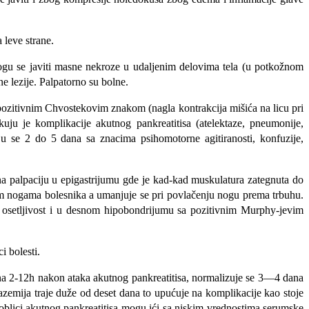
 leve strane.
 mogu se javiti masne nekroze u udaljenim delovima tela (u potkožnom
e lezije. Palpatorno su bolne.
s pozitivnim Chvostekovim znakom (nagla kontrakcija mišića na licu pri
kuju je komplikacije akutnog pankreatitisa (atelektaze, pneumonije,
ju se 2 do 5 dana sa znacima psihomotorne agitiranosti, konfuzije,
na palpaciju u epigastrijumu gde je kad-kad muskulatura zategnuta do
uženim nogama bolesnika a umanjuje se pri povlačenju nogu prema trbuhu.
na osetljivost i u desnom hipobondrijumu sa pozitivnim Murphy-jevim
i bolesti.
na 2-12h nakon ataka akutnog pankre­atitisa, normalizuje se 3—4 dana
azemija traje duže od deset dana to upućuje na komplikacije kao stoje
 oblici akutnog pankreatitisa mogu ići sa niskim vrednostima serumske