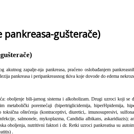
je pankreasa-gušterače)
-gušterače)
bog akutnog zapalje-nja pankreasa, praćeno oslobađanjem pankreasnih
lezija pankreasa i peripankreasnog tkiva koje dovode do edema nekroze
ća: oboljenje bili-jarnog sistema i alkoholizam. Drugi uzroci koji se
im metabolički poremećaji (bipertriglicidemija, hiperHpidemija, hip
ična oštećenja (kontraceptivi, diuretici,. imunosupresivi, sulfonamidi
kne infekcije, salmonele, mykoplazma, Candidia albikans, askaridiazis)
jska oboljenja, nutritivni faktori i dr. Retki uzroci pankreatisa su a
titis) .