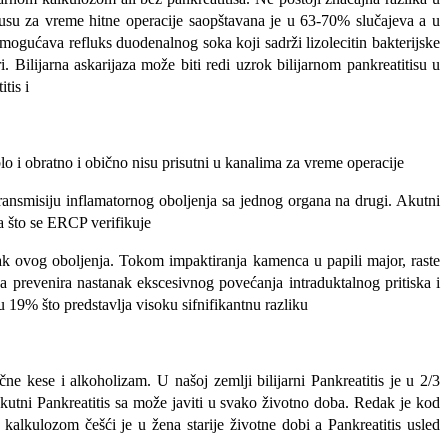
kusu za vreme hitne operacije saopštavana je u 63-70% slučajeva a u
ogućava refluks duodenalnog soka koji sadrži lizolecitin bakterijske
Bilijarna askarijaza može biti redi uzrok bilijarnom pankreatitisu u
tis i
blo i obratno i obično nisu prisutni u kanali­ma za vreme operacije
transmisiju inflamatornog oboljenja sa je­dnog organa na drugi. Akutni
a što se ERCP verifikuje
ak ovog oboljenja. Tokom impaktiranja kamenca u papili major, raste
revenira nasta­nak ekscesivnog povećanja intraduktalnog pritiska i
u 19% što predstavlja visoku sifnifikantnu razliku
čne kese i alkoholizam. U našoj zemlji bili­jarni Pankreatitis je u 2/3
kutni Pankre­atitis sa može javiti u svako životno doba. Redak je kod
om kalkulozom češći je u žena starije životne dobi a Pankreatitis usled