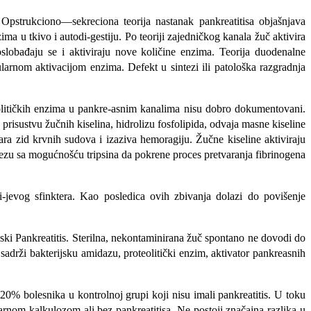
 Opstrukciono—sekreciona teorija nastanak pankreatitisa objašnjava
ma u tkivo i autodi-gestiju. Po teoriji zajedničkog kanala žuč aktivira
slobađaju se i aktiviraju nove količine enzima. Teorija duodenalne
ularnom aktivacijom enzima. Defekt u sintezi ili patološka razgra­dnja
eolitičkih enzima u pankre-asnim kanalima nisu dobro dokumentovani.
ri­sustvu žučnih kiselina, hidrolizu fosfolipida, odvaja masne kiseline
 razara zid krvnih sudova i izaziva hemoragiju. Žučne kiseline aktiviraju
vezu sa mogućnošću tripsina da pokrene proces pretvaranja fibrinogena
i-jevog sfinktera. Kao posledica ovih zbivanja dolazi do povišenje
ski Pankreatitis. Sterilna, nekontami­nirana žuč spontano ne dovodi do
 sadrži bakterijsku amidazu, proteolitički enzim, aktivator pankreasnih
% bolesnika u kontrolnoj grupi koji nisu imali pankreatitis. U toku
rnom kalkulozom ali bez pankreatitisa. Ne postoji značajna razlika u