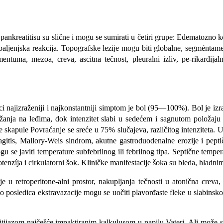
nkreatitisu su slične i mogu se sumirati u četiri grupe: Edematozno kong
paljenjska reakcija. Topografske lezije mogu biti globalne, segméntam
tuma, mezoa, creva, ascitna tečnost, pleuralni izliv, pe-rikardijalni 
ci najizraženiji i najkonstantniji simptom je bol (95—100%). Bol je izra
 ležanja na leđima, dok intenzitet slabi u sedećem i sagnutom položa
e skapule Povraćanje se sreće u 75% slučajeva, različitog intenziteta. 
gitis, Mallory-Weis sindrom, akutne gastroduodenalne erozije i peptič
u se javiti temperature subfebrilnog ili febrilnog tipa. Septične tempe
tenzíja i cirkulatorni šok. Kliničke manife­stacije šoka su bleda, hladni
 u retroperitone-alni prostor, nakupljanja tečnosti u atonična creva, 
ao posledica ekstravazacije mogu se uočiti plavorđaste fleke u slabin
itijazom najče­šće impaktiranim kalkulusom u papilu Vateri. Ali može 