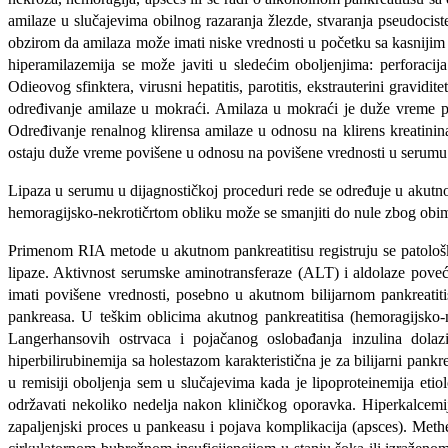
amila­ze u slučajevima obilnog razaranja žlezde, stvaranja pseudocis
obzirom da amilaza može imati niske vrednosti u početku sa kasnijim
hiperamilazemija se može javiti u sledećim obolje­njima: perforacija
Odieovog sfinktera, virusni hepa­titis, parotitis, ekstrauterini grav
određivanje amilaze u mokraći. Amilaza u mokraći je duže vreme po
Određivanje renalnog klirensa amilaze u odnosu na klirens kreatinin
ostaju duže vreme povišene u odnosu na povišene vrednosti u serumu
Lipaza u serumu u dijagnostičkoj proceduri rede se određuje u akutno
hemoragijsko-nekrotičrtom obliku može se smanjiti do nule zbog obimn
Primenom RIA metode u akutnom pankreatitisu registruju se patološ
lipaze. Aktivnost serumske aminotransferaze (ALT) i aldolaze po­ve
imati povišene vrednosti, posebno u akutnom bilijarnom pankreatiti
pankreasa. U teškim oblicima akutnog pankreatitisa (hemoragijsko-ne
Langerhansovih ostrvaca i pojačanog oslobađanja inzulina dolazi
hiperbilirubinemija sa holestazom karakteristična je za bilijarni pank
u remisiji oboljenja sem u slučajevima kada je lipoproteinemija etio
održavati nekoliko nedelja nakon kliničkog oporavka. Hiperkalcemi
zapaljenjski proces u pankeasu i pojava komplikacija (apsces). Meth