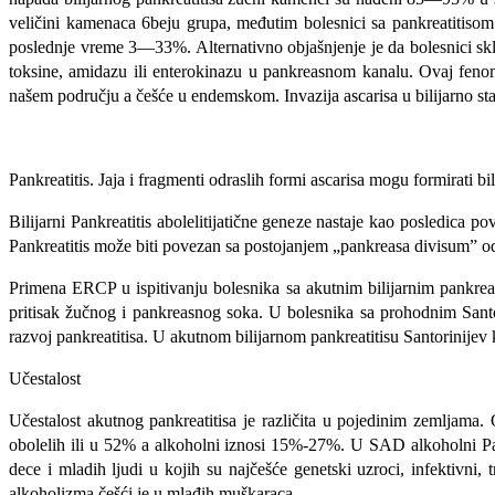
veličini kamenaca 6beju grupa, međutim bole­snici sa pankreatitiso
poslednje vreme 3—33%. Alternativno objašnjenje je da bolesnici skl
toksine, amidazu ili enterokinazu u pankreasnom kanalu. Ovaj fenome
našem području a češće u endemskom. Invazija ascarisa u bilijarno stabl
Pankreatitis. Jaja i fragmenti odraslih formi ascarisa mogu formirati b
Bilijarni Pankreatitis abolelitijatične geneze nastaje kao posledica 
Pankreatitis može biti povezan sa postojanjem „pankreasa divisum” od
Primena ERCP u ispitivanju bolesnika sa akutnim bilijarnim pankrea
pritisak žučnog i pankreasnog soka. U bolesnika sa prohodnim Sant
razvoj pankreatitisa. U akutnom bilijarnom pankreatitisu Santorinijev
Učestalost
Učestalost akutnog pankreatitisa je različita u pojedinim zemljama. Od
obolelih ili u 52% a alkoholni iznosi 15%-27%. U SAD alko­holni Pank
dece i mladih ljudi u kojih su najčešće genetski uzroci, infektivni, t
alkoholizma češći je u mlađih muškaraca