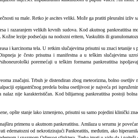
čnosti su male. Retko je ascites veliki. Može ga pratiti pleuralni izliv sa
pscesa i razaranjem velikih krvnih sudova. Kod akutnog pankreatitisa
Kožne lezije podsećaju na nodozni eritem, Vaskulitis ili granulomatozn
easa i karcinoma tela. U retkim slučajevima prisutni su znaci tetanije 
Dispneja je često prisutna i manifestna a u teškim slučajevima uzro
 Psihoneurološki poremećaji u teškim formama pankreatitisa ispoljava
veoma značajni. Trbuh je distendiran zbog meteorizma, bolno osetljiv 
ri palpaciji epigastričnog predela bolna osetljivost je najveća pri ispr
laz nije karakterističan. Kod bilijarnog pankre­atitisa postoji bol
e, opšte stanje lako izmenjeno, prisutni su samo pojedini klinički znac
 najširu primenu u akutnom pankreatitisu. Amilaza u serumu je poveća
ti edematozni od nekrotizirajući Pankreatitis, međutim, ako hiperamil
a edemom i spazmom Odievog sfinktera. Treba imati u vidu da i najteži