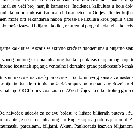
m imali su veći broj manjih kamenaca. Incidenca kalkulusa u hole-do
oni akutnom pankreatitisu imaju inko-mpetentan Odijev sfinkter koji om
n može biti sekundaran nakon prolaska kalkulusa kroz papilu Vateri. 
o može izazvati bilijarnu koliku, rekurentni piogeni holangitis holecisti
ilijarne kalkuluse. Asca­ris se aktivno kreće iz duodenuma u bilijarno sta
povezanog limfnog sistema bilijarnog trakta i pankreasa koji omogućuje 
nosno izostanak spajanja ventralne i dorzalne grane pankreasnib kanal
titisom ukazuje na značaj prolaznosti Santorinijevog kanala za nastan
orinijevim kanalom funkcioniše dekompresioni mehanizam dovoljan da p
 kanal nije ERCP-om vizualiziran u 72% slučajeva a u kontrolnoj gru­pi 
 najvećeg utica-ja za pojavu bolesti je litijaza bilijarnih puteva i žu
reatitis je češći od bilijarnog a u Engleskoj ovaj odnos je obrnut. A
raumatski, parazitami, bilijarni. Akutni Pankreatitis izazvan bili­jarn