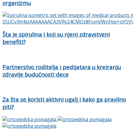
organizmu
Šta je spirulina i koji su njeni zdravstveni
benefiti?
Partnerstvo roditelja i pedijatara u kreiranju
zdravije budućnosti dece
Za šta se koristi aktivni ugalj i kako ga pravilno
piti?