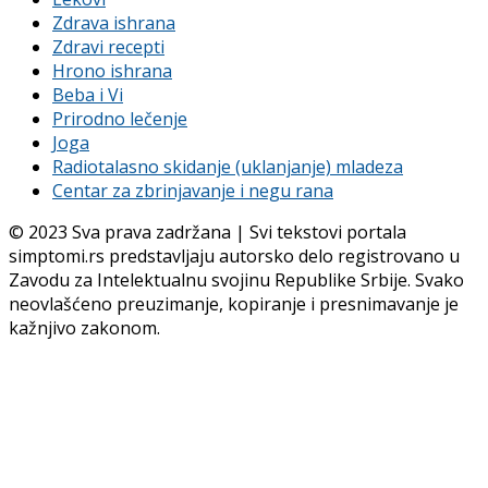
Zdrava ishrana
Zdravi recepti
Hrono ishrana
Beba i Vi
Prirodno lečenje
Joga
Radiotalasno skidanje (uklanjanje) mladeza
Centar za zbrinjavanje i negu rana
© 2023 Sva prava zadržana | Svi tekstovi portala
simptomi.rs predstavljaju autorsko delo registrovano u
Zavodu za Intelektualnu svojinu Republike Srbije. Svako
neovlašćeno preuzimanje, kopiranje i presnimavanje je
kažnjivo zakonom.