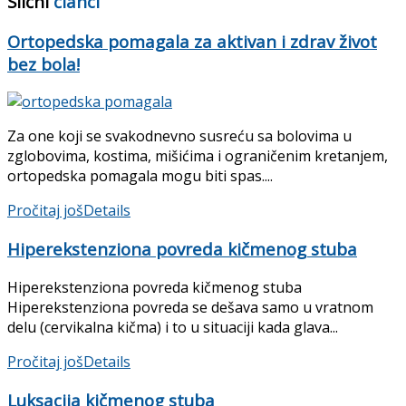
Slični
članci
Ortopedska pomagala za aktivan i zdrav život
bez bola!
Za one koji se svakodnevno susreću sa bolovima u
zglobovima, kostima, mišićima i ograničenim kretanjem,
ortopedska pomagala mogu biti spas....
Pročitaj još
Details
Hiperekstenziona povreda kičmenog stuba
Hiperekstenziona povreda kičmenog stuba
Hiperekstenziona povreda se dešava samo u vratnom
delu (cervikalna kičma) i to u situaciji kada glava...
Pročitaj još
Details
Luksacija kičmenog stuba