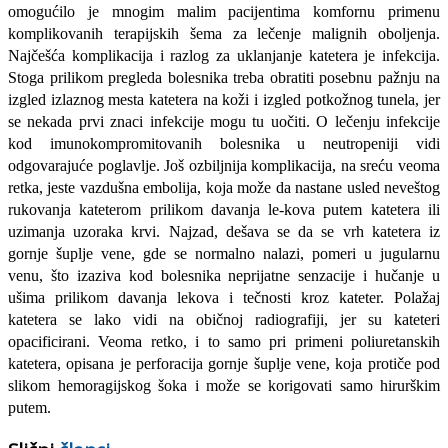
omogućilo je mnogim malim pacijentima komfornu primenu
komplikovanih terapijskih šema za lečenje malignih oboljenja.
Najčešća komplikaci­ja i razlog za uklanjanje katetera je infekcija.
Stoga prilikom pregleda bolesnika treba obratiti posebnu pažnju na
izgled izlaznog mesta katetera na koži i izgled potkožnog tunela, jer
se nekada prvi zna­ci infekcije mogu tu uočiti. O lečenju in­fekcije
kod imunokompromitovanih bo­lesnika u neutropeniji vidi
odgovarajuće poglavlje. Još ozbiljnija komplikacija, na sreću veoma
retka, jeste vazdušna embo­lija, koja može da nastane usled neveštog
rukovanja kateterom prilikom davanja le-kova putem katetera ili
uzimanja uzoraka krvi. Najzad, dešava se da se vrh katetera iz
gornje šuplje vene, gde se normalno nalazi, pomeri u jugularnu
venu, što iza­ziva kod bolesnika neprijatne senzacije i hučanje u
ušima prilikom davanja lekova i tečnosti kroz kateter. Polažaj
katetera se lako vidi na običnoj radiografiji, jer su ka­teteri
opacificirani. Veoma retko, i to sa­mo pri primeni poliuretanskih
katetera, opisana je perforacija gornje šuplje vene, koja protiče pod
slikom hemoragijskog šoka i može se korigovati samo hirurškim
putem.