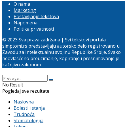
O nama
Marketing
Postavljanje tekstova
Napomena
Politika privatnosti
© 2023 Sva prava zadržana | Svi tekstovi portala
simptomi.rs predstavljaju autorsko delo registrovano u
Zavodu za Intelektualnu svojinu Republike Srbije. Svako
neovlašćeno preuzimanje, kopiranje i presnimavanje je
kažnjivo zakonom.
No Result
Pogledaj sve rezultate
Naslovna
Bolesti i stanja
Trudnoća
Stomatologija
Lekovi