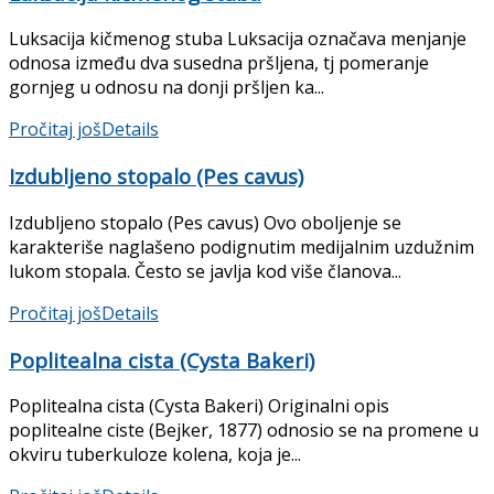
Luksacija kičmenog stuba Luksacija označava menjanje
odnosa između dva susedna pršljena, tj pomeranje
gornjeg u odno­su na donji pršljen ka...
Pročitaj još
Details
Izdubljeno stopalo (Pes cavus)
Izdubljeno stopalo (Pes cavus) Ovo oboljenje se
karakteriše naglašeno podignutim medijalnim uzdužnim
lukom stopala. Često se javlja kod više članova...
Pročitaj još
Details
Poplitealna cista (Cysta Bakeri)
Poplitealna cista (Cysta Bakeri) Originalni opis
poplitealne ciste (Bejker, 1877) odnosio se na promene u
okviru tuberkuloze kolena, koja je...