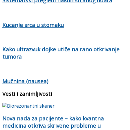
Sistematski pregledi nakon srčanog udara
Kucanje srca u stomaku
Kako ultrazvuk dojke utiče na rano otkrivanje
tumora
Mučnina (nausea)
Vesti i zanimljivosti
Nova nada za pacijente – kako kvantna
medicina otkriva skrivene probleme u