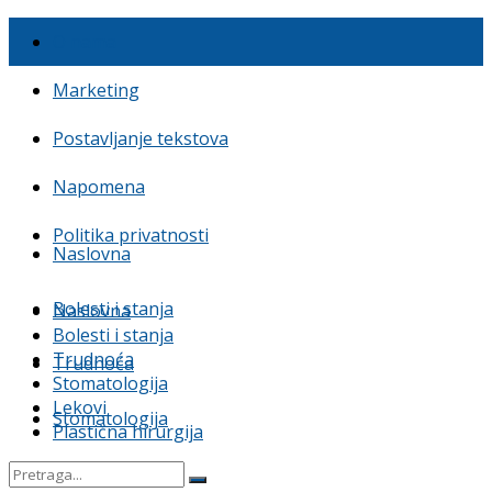
O nama
Marketing
Postavljanje tekstova
Napomena
Politika privatnosti
Naslovna
Bolesti i stanja
Naslovna
Bolesti i stanja
Trudnoća
Trudnoća
Stomatologija
Lekovi
Stomatologija
Plastična hirurgija
Lekovi