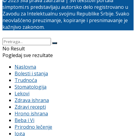
© 2023 Sva prava zadržana | Svi tekstovi portala
simptomi.rs predstavljaju autorsko delo registrovano u
Zavodu za Intelektualnu svojinu Republike Srbije. Svako
neovlašćeno preuzimanje, kopiranje i presnimavanje je
kažnjivo zakonom.
No Result
Pogledaj sve rezultate
Naslovna
Bolesti i stanja
Trudnoća
Stomatologija
Lekovi
Zdrava ishrana
Zdravi recepti
Hrono ishrana
Beba i Vi
Prirodno lečenje
Joga