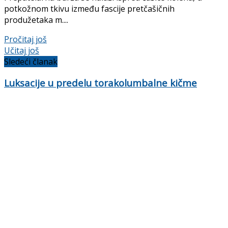
potkožnom tkivu između fascije pretčašičnih
produžetaka m....
Details
Pročitaj još
Učitaj još
Sledeći članak
Luksacije u predelu torakolumbalne kič­me