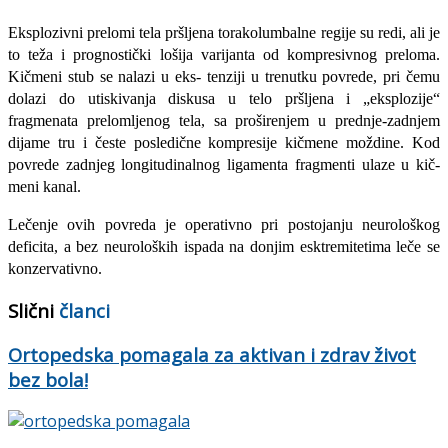
Eksplozivni prelomi tela pršljena torakolumbalne regije su redi, ali je
to teža i prognostički lošija varijanta od kompresiv­nog preloma.
Kičmeni stub se nalazi u eks- tenziji u trenutku povrede, pri čemu
dola­zi do utiskivanja diskusa u telo pršljena i „eksplozije“
fragmenata prelomljenog tela, sa proširenjem u prednje-zadnjem
dijame tru i česte posledične kompresije kičmene moždine. Kod
povrede zadnjeg longitudi­nalnog ligamenta fragmenti ulaze u kič­
meni kanal.
Lečenje ovih povreda je operativno pri postojanju neurološkog
deficita, a bez ne­uroloških ispada na donjim esktremitetima leče se
konzervativno.
Slični
članci
Ortopedska pomagala za aktivan i zdrav život
bez bola!