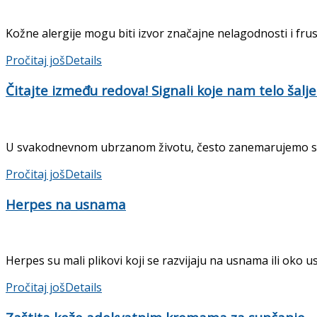
Kožne alergije mogu biti izvor značajne nelagodnosti i frust
Pročitaj još
Details
Čitajte između redova! Signali koje nam telo šalj
U svakodnevnom ubrzanom životu, često zanemarujemo signale
Pročitaj još
Details
Herpes na usnama
Herpes su mali plikovi koji se razvijaju na usnama ili oko 
Pročitaj još
Details