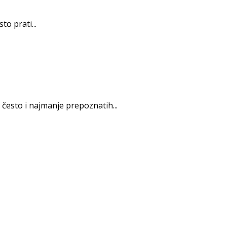
o prati...
često i najmanje prepoznatih...