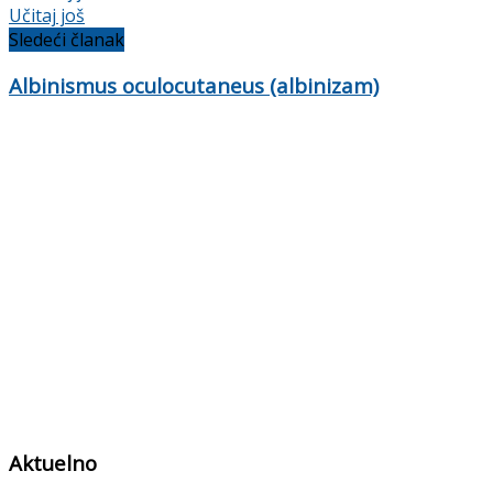
Učitaj još
Sledeći članak
Albinismus oculocutaneus (albinizam)
Aktuelno