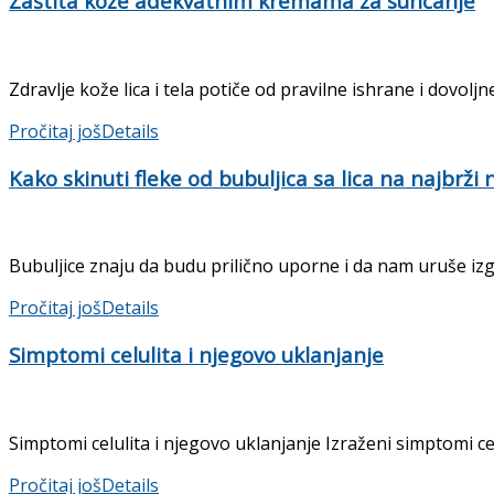
Zaštita kože adekvatnim kremama za sunčanje
Zdravlje kože lica i tela potiče od pravilne ishrane i dovolj
Pročitaj još
Details
Kako skinuti fleke od bubuljica sa lica na najbrži 
Bubuljice znaju da budu prilično uporne i da nam uruše iz
Pročitaj još
Details
Simptomi celulita i njegovo uklanjanje
Simptomi celulita i njegovo uklanjanje Izraženi simptomi ce
Pročitaj još
Details