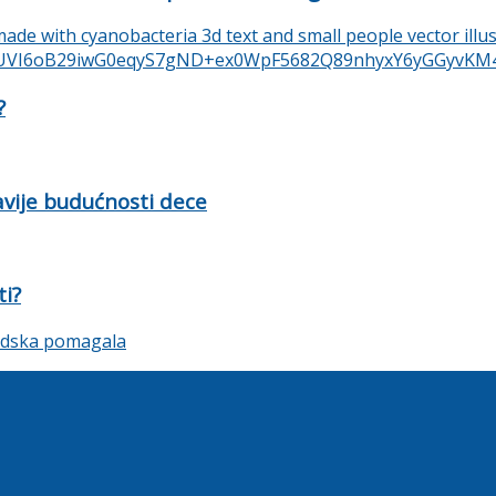
?
ravije budućnosti dece
ti?