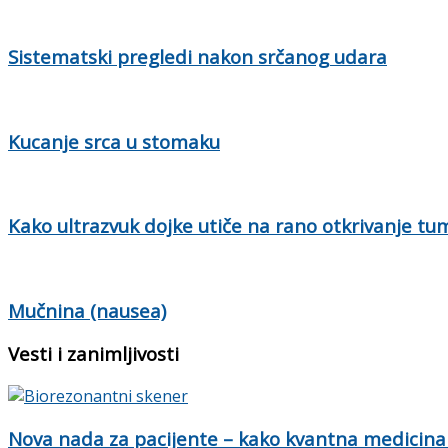
Sistematski pregledi nakon srčanog udara
Kucanje srca u stomaku
Kako ultrazvuk dojke utiče na rano otkrivanje tu
Mučnina (nausea)
Vesti i zanimljivosti
Nova nada za pacijente – kako kvantna medicina