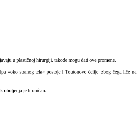
ljavaju u plas­tičnoj hirurgiji, takode mogu dati ove promene.
tipa »oko stranog tela« postoje i Toutonove ćelije, zbog čega liče na
 obolje­nja je hroničan.