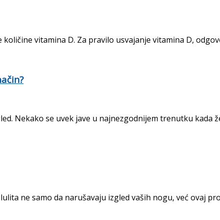
ne količine vitamina D. Za pravilo usvajanje vitamina D, odgov
način?
gled. Nekako se uvek jave u najnezgodnijem trenutku kada že
lulita ne samo da narušavaju izgled vaših nogu, već ovaj pro