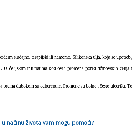
poderm slučajno, terapijski ili namemo. Silikon­ska ulja, koja se upotreb
«. U ćelijskim infiltratima kod ovih promena pored džinovskih ćelija 
, a prema dubokom su adherentne. Prome­ne su bolne i često ulcerišu. Tok
ne u načinu života vam mogu pomoći?