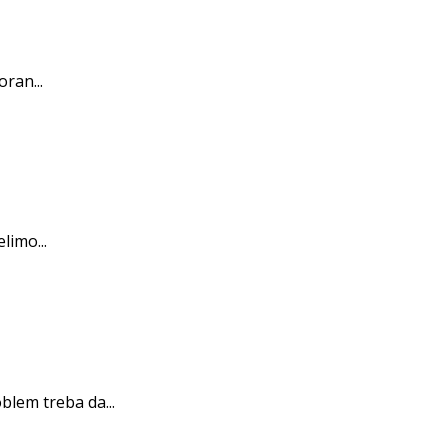
oran...
limo...
blem treba da...