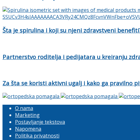
Šta je spirulina i koji su njeni zdravstveni benefiti
Partnerstvo roditelja i pedijatara u kreiranju zd
Za šta se koristi aktivni ugalj i kako ga pravilno pi
O nama
Marketing
Postavljanje tekstova
Napomena
Politika privatnosti