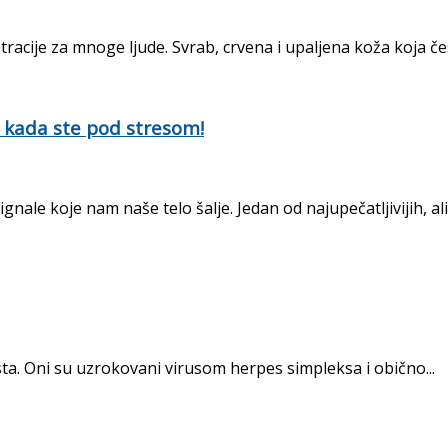
racije za mnoge ljude. Svrab, crvena i upaljena koža koja čest
e kada ste pod stresom!
 koje nam naše telo šalje. Jedan od najupečatljivijih, ali 
usta. Oni su uzrokovani virusom herpes simpleksa i obično...