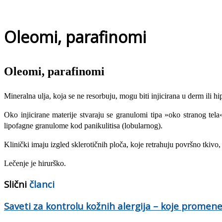
Oleomi, parafinomi
Oleomi, parafinomi
Mineralna ulja, koja se ne resorbuju, mogu biti injicirana u derm ili hi
Oko injicirane materije stvaraju se granulomi tipa »oko stranog tela
lipofagne granulome kod panikulitisa (lobularnog).
Klinički imaju izgled sklerotičnih ploča, koje retrahuju površno tkivo
Lečenje je hirurško.
Slični
članci
Saveti za kontrolu kožnih alergija – koje prome