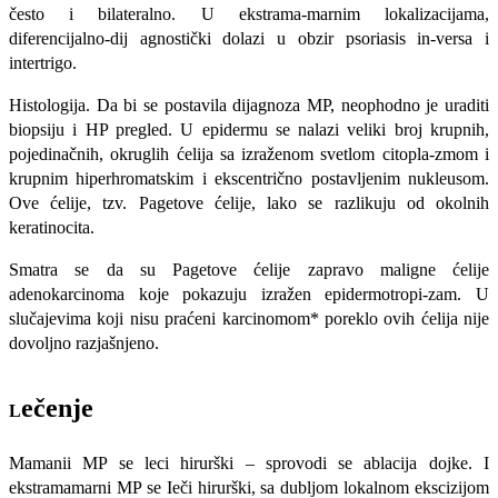
često i bilateralno. U ekstrama-marnim lokalizacijama,
diferencijalno-dij agnostički dolazi u obzir psoriasis in-versa i
intertrigo.
Histologija. Da bi se postavila dijag­noza MP, neophodno je uraditi
biopsiju i HP pregled. U epidermu se nalazi ve­liki broj krupnih,
pojedinačnih, okruglih ćelija sa izraženom svetlom citopla-zmom i
krupnim hiperhromatskim i ek­scentrično postavljenim nukleusom.
Ove ćelije, tzv. Pagetove ćelije, lako se razlikuju od okolnih
keratinocita.
Smatra se da su Pagetove ćelije za­pravo maligne ćelije
adenokarcinoma koje pokazuju izražen epidermotropi-zam. U
slučajevima koji nisu praćeni karcinomom* poreklo ovih ćelija nije
dovoljno razjašnjeno.
ečenje
L
Mamanii MP se leci hirurški – sprovodi se ablacija dojke. I
ekstrama­marni MP se Ieči hirurški, sa dubljom lo­kalnom ekscizijom