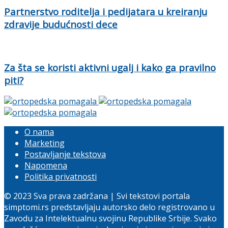
Partnerstvo roditelja i pedijatara u kreiranju
zdravije budućnosti dece
Za šta se koristi aktivni ugalj i kako ga pravilno
piti?
O nama
Marketing
Postavljanje tekstova
Napomena
Politika privatnosti
© 2023 Sva prava zadržana | Svi tekstovi portala
simptomi.rs predstavljaju autorsko delo registrovano u
Zavodu za Intelektualnu svojinu Republike Srbije. Svako