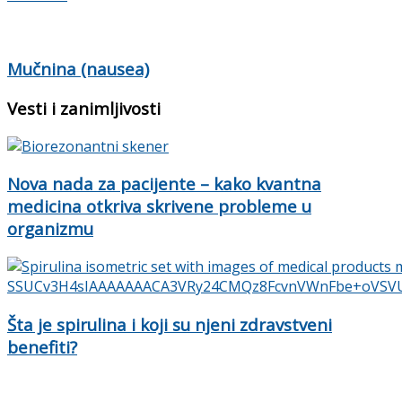
Mučnina (nausea)
Vesti i zanimljivosti
Nova nada za pacijente – kako kvantna
medicina otkriva skrivene probleme u
organizmu
Šta je spirulina i koji su njeni zdravstveni
benefiti?