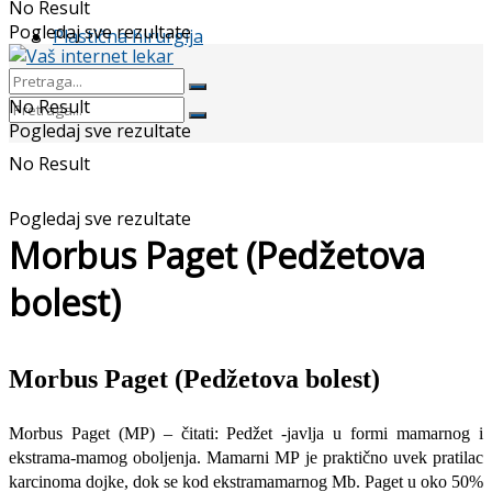
No Result
Pogledaj sve rezultate
Plastična hirurgija
No Result
Pogledaj sve rezultate
No Result
Pogledaj sve rezultate
Morbus Paget (Pedžetova
bolest)
Morbus Paget (Pedžetova bolest)
Morbus Paget (MP) – čitati: Pedžet -javlja u formi mamarnog i
ekstrama-mamog oboljenja. Mamarni MP je prak­tično uvek pratilac
karcinoma dojke, dok se kod ekstramamarnog Mb. Paget u oko 50%