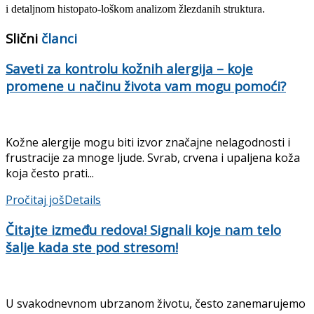
i detaljnom histopato-loškom analizom žlezdanih struktura.
Slični
članci
Saveti za kontrolu kožnih alergija – koje
promene u načinu života vam mogu pomoći?
Kožne alergije mogu biti izvor značajne nelagodnosti i
frustracije za mnoge ljude. Svrab, crvena i upaljena koža
koja često prati...
Pročitaj još
Details
Čitajte između redova! Signali koje nam telo
šalje kada ste pod stresom!
U svakodnevnom ubrzanom životu, često zanemarujemo