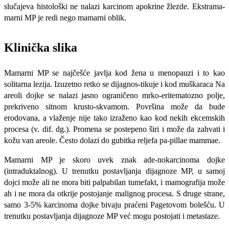
slučajeva histološki ne nalazi karcinom apokrine žlezde. Ekstrama-
marni MP je redi nego mamarni oblik.
Klinička slika
Mamarni MP se naj­češće javlja kod žena u menopauzi i to kao
solitarna lezija. Izuzetno retko se dijagnos-tikuje i kod muškaraca Na
areoli dojke se nalazi jasno ograničeno mrko-eritematozno polje,
prekriveno sitnom krusto-skvamom. Površina može da bude
erodovana, a vlaženje nije tako izraženo kao kod nekih ekcemskih
procesa (v. dif. dg.). Promena se postepeno širi i može da zahvati i
kožu van areole. Često dolazi do gubitka reljefa pa-pillae mammae.
Mamarni MP je skoro uvek znak ade-nokarcinoma dojke
(intraduktalnog). U trenutku postavljanja dijagnoze MP, u sa­moj
dojci može ali ne mora biti palpabilan tumefakt, i mamografija može
ah i ne mo­ra da otkrije postojanje malignog procesa. S druge strane,
samo 3-5% karcinoma dojke bivaju praćeni Pagetovom bolešću. U
trenutku postavljanja dijagnoze MP već mogu postojati i metastaze.