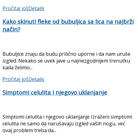
Pročitaj još
Details
Kako skinuti fleke od bubuljica sa lica na najbrži
način?
Bubuljice znaju da budu prilično uporne i da nam uruše
izgled. Nekako se uvek jave u najnezgodnijem trenutku
kada želimo...
Pročitaj još
Details
Simptomi celulita i njegovo uklanjanje
Simptomi celulita i njegovo uklanjanje Izraženi simptomi
celulita ne samo da narušavaju izgled vaših nogu, već
ovaj problem treba da...