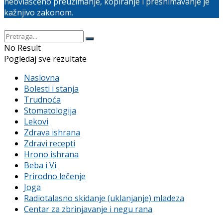
neovlašćeno preuzimanje, kopiranje i presnimavanje je
kažnjivo zakonom.
No Result
Pogledaj sve rezultate
Naslovna
Bolesti i stanja
Trudnoća
Stomatologija
Lekovi
Zdrava ishrana
Zdravi recepti
Hrono ishrana
Beba i Vi
Prirodno lečenje
Joga
Radiotalasno skidanje (uklanjanje) mladeza
Centar za zbrinjavanje i negu rana