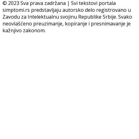
© 2023 Sva prava zadržana | Svi tekstovi portala
simptomi.rs predstavljaju autorsko delo registrovano u
Zavodu za Intelektualnu svojinu Republike Srbije. Svako
neovlašćeno preuzimanje, kopiranje i presnimavanje je
kažnjivo zakonom.