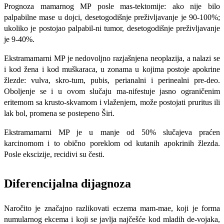
Prognoza mamarnog MP posle mas-tektomije: ako nije bilo
palpabilne mase u dojci, desetogodišnje preživljavanje je 90-100%;
ukoliko je postojao palpabil-ni tumor, desetogodišnje preživljavanje
je 9-40%.
Ekstramamarni MP je nedovoljno razjašnjena neoplazija, a nalazi se
i kod žena i kod muškaraca, u zonama u koji­ma postoje apokrine
žlezde: vulva, skro-tum, pubis, perianalni i perinealni pre-deo.
Oboljenje se i u ovom slučaju ma-nifestuje jasno ograničenim
eritemom sa krusto-skvamom i vlaženjem, može postojati pruritus ili
lak bol, promena se postepeno Širi.
Ekstramamarni MP je u manje od 50% slučajeva praćen
karcinomom i to obično poreklom od kutanih apokrinih žlezda.
Posle ekscizije, recidivi su česti.
Diferencijalna dijagnoza
Naročito je značajno razlikovati eczema mam-mae, koji je forma
numularnog ekcema i koji se javlja najčešće kod mladih de-vojaka,