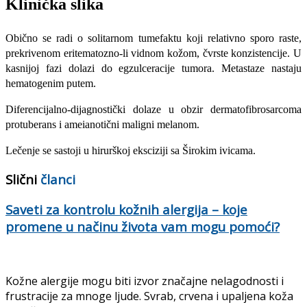
Klinička slika
Obično se radi o solitarnom tumefaktu koji relativno sporo raste,
prekrivenom eritematozno-li vidnom kožom, čvrste konzistenci­je. U
kasnijoj fazi dolazi do egzulceracije tumora. Metastaze nastaju
hematogenim putem.
Diferencijalno-dijagnostički dolaze u obzir dermatofibrosarcoma
protuberans i ameianotični maligni melanom.
Lečenje se sastoji u hirurškoj eksciziji sa Širo­kim ivicama.
Slični
članci
Saveti za kontrolu kožnih alergija – koje
promene u načinu života vam mogu pomoći?
Kožne alergije mogu biti izvor značajne nelagodnosti i
frustracije za mnoge ljude. Svrab, crvena i upaljena koža