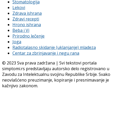
Stomatologija
Lekovi
Zdrava ishrana
Zdravi recepti
Hrono ishrana
Beba i Vi
Prirodno lečenje
Joga
Radiotalasno skidanje (uklanjanje) mladeza
Centar za zbrinjavanje i negu rana
© 2023 Sva prava zadržana | Svi tekstovi portala
simptomi.rs predstavljaju autorsko delo registrovano u
Zavodu za Intelektualnu svojinu Republike Srbije. Svako
neovlašćeno preuzimanje, kopiranje i presnimavanje je
kažnjivo zakonom.