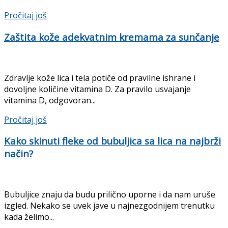
Pročitaj još
Zaštita kože adekvatnim kremama za sunčanje
Zdravlje kože lica i tela potiče od pravilne ishrane i
dovoljne količine vitamina D. Za pravilo usvajanje
vitamina D, odgovoran...
Pročitaj još
Kako skinuti fleke od bubuljica sa lica na najbrži
način?
Bubuljice znaju da budu prilično uporne i da nam uruše
izgled. Nekako se uvek jave u najnezgodnijem trenutku
kada želimo...