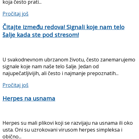
koja često prati...
Pročitaj još
Čitajte između redova! Signali koje nam telo
šalje kada ste pod stresom!
U svakodnevnom ubrzanom životu, često zanemarujemo
signale koje nam naše telo šalje. Jedan od
najupečatljivijih, ali često i najmanje prepoznatih...
Pročitaj još
Herpes na usnama
Herpes su mali plikovi koji se razvijaju na usnama ili oko
usta. Oni su uzrokovani virusom herpes simpleksa i
obično...