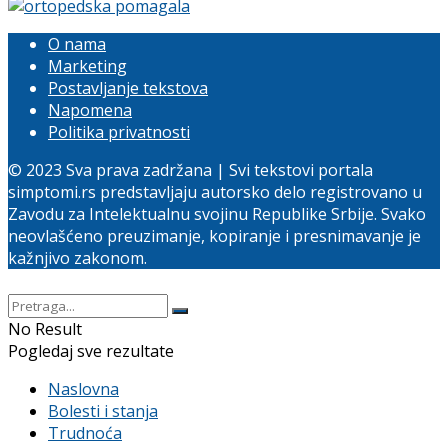
O nama
Marketing
Postavljanje tekstova
Napomena
Politika privatnosti
© 2023 Sva prava zadržana | Svi tekstovi portala
simptomi.rs predstavljaju autorsko delo registrovano u
Zavodu za Intelektualnu svojinu Republike Srbije. Svako
neovlašćeno preuzimanje, kopiranje i presnimavanje je
kažnjivo zakonom.
No Result
Pogledaj sve rezultate
Naslovna
Bolesti i stanja
Trudnoća