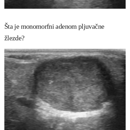
Šta je monomorfni adenom pljuvačne
žlezde?