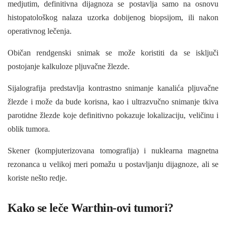
medjutim, definitivna dijagnoza se postavlja samo na osnovu
histopatološkog nalaza uzorka dobijenog biopsijom, ili nakon
operativnog lečenja.
Običan rendgenski snimak se može koristiti da se isključi
postojanje kalkuloze pljuvačne žlezde.
Sijalografija predstavlja kontrastno snimanje kanalića pljuvačne
žlezde i može da bude korisna, kao i ultrazvučno snimanje tkiva
parotidne žlezde koje definitivno pokazuje lokalizaciju, veličinu i
oblik tumora.
Skener (kompjuterizovana tomografija) i nuklearna magnetna
rezonanca u velikoj meri pomažu u postavljanju dijagnoze, ali se
koriste nešto redje.
Kako se leče Warthin-ovi tumori?