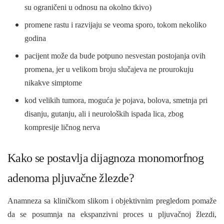
su ograničeni u odnosu na okolno tkivo)
promene rastu i razvijaju se veoma sporo, tokom nekoliko
godina
pacijent može da bude potpuno nesvestan postojanja ovih
promena, jer u velikom broju slučajeva ne prourokuju
nikakve simptome
kod velikih tumora, moguća je pojava, bolova, smetnja pri
disanju, gutanju, ali i neuroloških ispada lica, zbog
kompresije ličnog nerva
Kako se postavlja dijagnoza monomorfnog
adenoma pljuvačne žlezde?
Anamneza sa kliničkom slikom i objektivnim pregledom pomaže
da se posumnja na ekspanzivni proces u pljuvačnoj žlezdi,