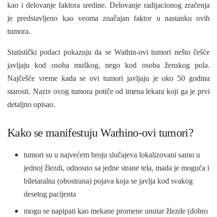
kao i delovanje faktora sredine. Delovanje radijacionog zračenja
je predstavljeno kao veoma značajan faktor u nastanku ovih
tumora.
Statistički podaci pokazuju da se Wathin-ovi tumori nešto češće
javljaju kod osoba muškog, nego kod osoba ženskog pola.
Najčešće vreme kada se ovi tumori javljaju je oko 50 godina
starosti. Naziv ovog tumora potiče od imena lekara koji ga je prvi
detaljno opisao.
Kako se manifestuju Warhino-ovi tumori?
tumori su u najvećem broju slučajeva lokalizovani samo u
jednoj žlezdi, odnosno sa jedne strane tela, mada je moguća i
biletaralna (obostrana) pojava koja se javlja kod svakog
desetog pacijenta
mogu se napipati kao mekane promene unutar žlezde (dobro