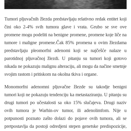
Tumori pljuvačnih žlezda predstavljaju relativno redak entitet koji
čini oko 2-4% svih tumora glave i vrata. Grubo se sve ove
promene mogu podeliti na benigne promene, promene koje liče na
tumore i maligne promene.Čak 85% promena u ovim žlezdama
predstavljaju pleomorfni adenomi koji se najčešće nalaze u
parotidnoj pljuvačnoj žlezdi. U pitanju su tumori koji gotovo
nikada ne pokazuju malignu alteraciju, ali mogu da načine smetnje
svojim rastom i pritiskom na okolna tkiva i organe.
Monomorfni adenomni pljuvačne žlezde su takodje benigni
tumori koji ne pokazuju tendenciju ka metastaziranju. U pitanju su
drugi tumori po učestalosti sa oko 15% slučajeva. Drugi naziv
ovih tumora je Warhin-ov tumor, ili adenolimfom. Nije u
potpunosti poznato zašto dolazi do pojave ovih tumora, ali se
pretpostavlja da postoji odredjeni stepen genetske predispozicije,