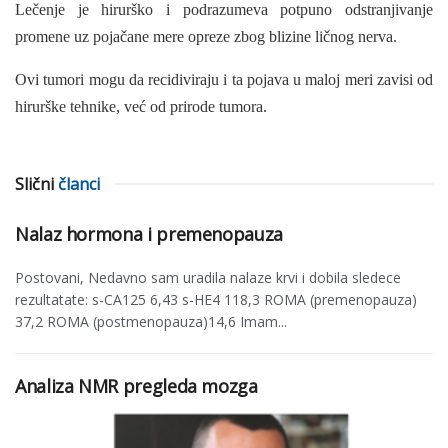
Lečenje je hirurško i podrazumeva potpuno odstranjivanje
promene uz pojačane mere opreze zbog blizine ličnog nerva.
Ovi tumori mogu da recidiviraju i ta pojava u maloj meri zavisi od
hirurške tehnike, već od prirode tumora.
Slični
članci
Nalaz hormona i premenopauza
Postovani, Nedavno sam uradila nalaze krvi i dobila sledece
rezultatate: s-CA125 6,43 s-HE4 118,3 ROMA (premenopauza)
37,2 ROMA (postmenopauza)14,6 Imam...
Analiza NMR pregleda mozga