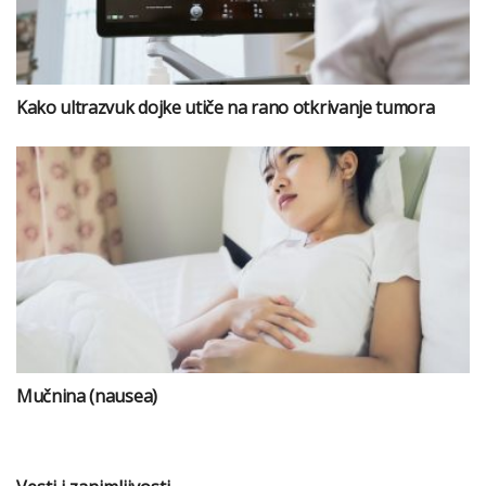
Kako ultrazvuk dojke utiče na rano otkrivanje tumora
Mučnina (nausea)