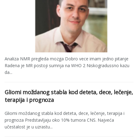
Analiza NMR pregleda mozga Dobro vece imam jedno pitanje
Radena je MR postoji sumnja na WHO 2 Niskogradussno kazu
da...
Gliomi moždanog stabla kod deteta, dece, lečenje,
terapija i prognoza
Gliomi moždanog stabla kod deteta, dece, lečenje, terapija i
prognoza Predstavljaju oko 10% tumora CNS. Najveća
učestalost je u uzrastu...