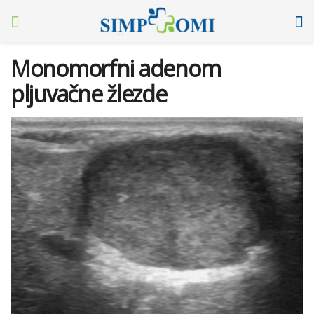
Monomorfni adenom
pljuvačne žlezde