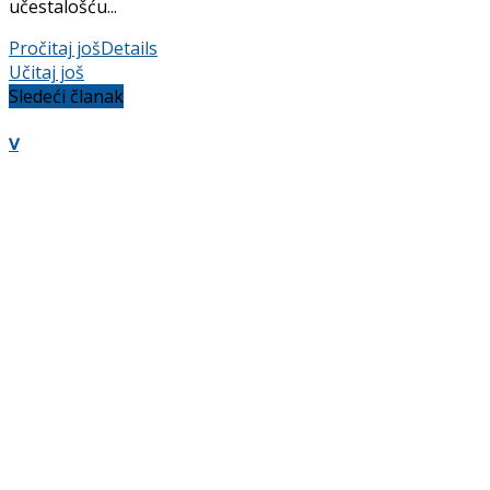
učesta­lošću...
Pročitaj još
Details
Učitaj još
Sledeći članak
v