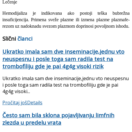
Lečenje
Hemodijaliza je indikovana ako postoji teška bubrežna
insuficijencija. Primena sveže plazme ili izmena plazme plazmafe-
rezom uz nadoknadu svezom plazmom do­prinosi povoljnom ishodu.
Slični
članci
Ukratko imala sam dve inseminacije,jednu vto
neuspesnu i posle toga sam radila test na
trombofiliju gde je pai 4g4g visoki rizik
Ukratko imala sam dve inseminacije,jednu vto neuspesnu
i posle toga sam radila test na trombofiliju gde je pai
4g4g visoki...
Pročitaj još
Details
Često sam bila sklona pojavljivanju limfnih
zlezda u predelu vrata