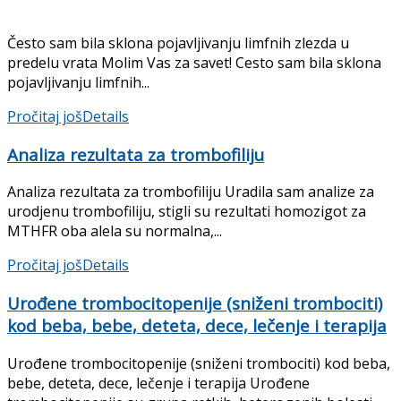
Često sam bila sklona pojavljivanju limfnih zlezda u
predelu vrata Molim Vas za savet! Cesto sam bila sklona
pojavljivanju limfnih...
Pročitaj još
Details
Analiza rezultata za trombofiliju
Analiza rezultata za trombofiliju Uradila sam analize za
urodjenu trombofiliju, stigli su rezultati homozigot za
MTHFR oba alela su normalna,...
Pročitaj još
Details
Urođene trombocitopenije (sniženi trombociti)
kod beba, bebe, deteta, dece, lečenje i terapija
Urođene trombocitopenije (sniženi trombociti) kod beba,
bebe, deteta, dece, lečenje i terapija Urođene