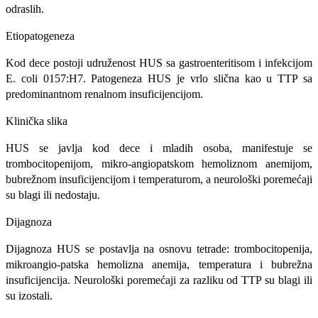
odraslih.
Etiopatogeneza
Kod dece postoji udruženost HUS sa gastroenteritisom i infekcijom
E. coli 0157:H7. Patogeneza HUS je vrlo slična kao u TTP sa
predominantnom renalnom insuficijencijom.
Klinička slika
HUS se javlja kod dece i mladih osoba, manifestuje se
trombocitopenijom, mikro-angiopatskom hemoliznom anemijom,
bu­brežnom insuficijencijom i temperaturom, a neurološki poremećaji
su blagi ili nedo­staju.
Dijagnoza
Dijagnoza HUS se postavlja na osno­vu tetrade: trombocitopenija,
mikroangio-patska hemolizna anemija, temperatura i bubrežna
insuficijencija. Neurološki po­remećaji za razliku od TTP su blagi ili
su izostali.