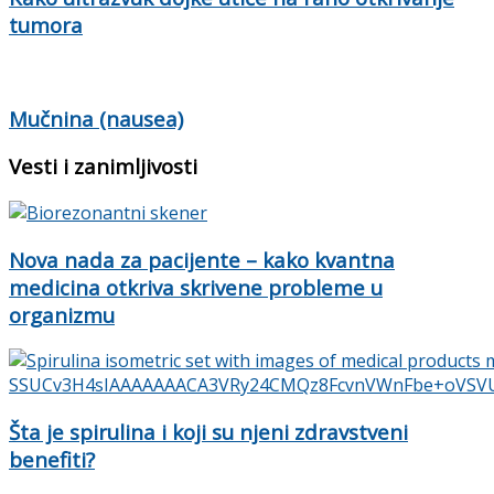
tumora
Mučnina (nausea)
Vesti i zanimljivosti
Nova nada za pacijente – kako kvantna
medicina otkriva skrivene probleme u
organizmu
Šta je spirulina i koji su njeni zdravstveni
benefiti?