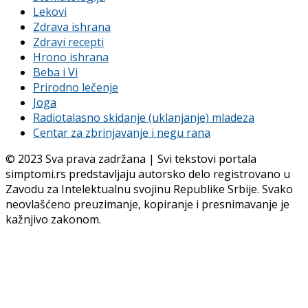
Lekovi
Zdrava ishrana
Zdravi recepti
Hrono ishrana
Beba i Vi
Prirodno lečenje
Joga
Radiotalasno skidanje (uklanjanje) mladeza
Centar za zbrinjavanje i negu rana
© 2023 Sva prava zadržana | Svi tekstovi portala
simptomi.rs predstavljaju autorsko delo registrovano u
Zavodu za Intelektualnu svojinu Republike Srbije. Svako
neovlašćeno preuzimanje, kopiranje i presnimavanje je
kažnjivo zakonom.