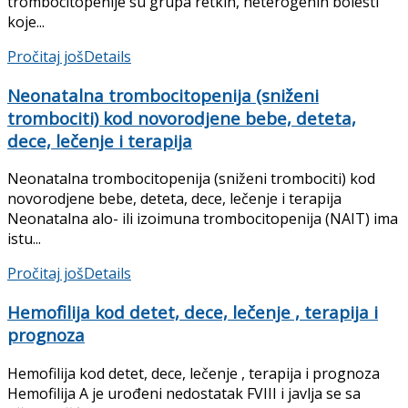
trombocitopenije su grupa retkih, heterogenih bolesti
koje...
Pročitaj još
Details
Neonatalna trombocitopenija (sniženi
trombociti) kod novorodjene bebe, deteta,
dece, lečenje i terapija
Neonatalna trombocitopenija (sniženi trombociti) kod
novorodjene bebe, deteta, dece, lečenje i terapija
Neonatalna alo- ili izoimuna trombocitopenija (NAIT) ima
istu...
Pročitaj još
Details
Hemofilija kod detet, dece, lečenje , terapija i
prognoza
Hemofilija kod detet, dece, lečenje , terapija i prognoza
Hemofilija A je urođeni nedostatak FVIII i javlja se sa