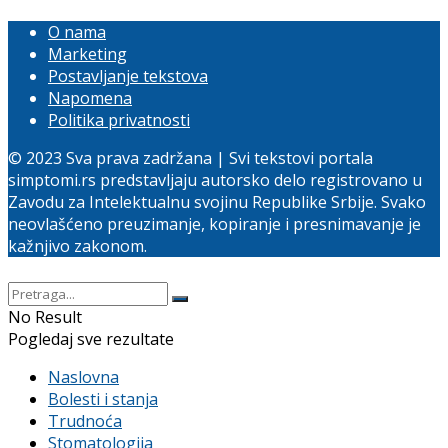
O nama
Marketing
Postavljanje tekstova
Napomena
Politika privatnosti
© 2023 Sva prava zadržana | Svi tekstovi portala
simptomi.rs predstavljaju autorsko delo registrovano u
Zavodu za Intelektualnu svojinu Republike Srbije. Svako
neovlašćeno preuzimanje, kopiranje i presnimavanje je
kažnjivo zakonom.
No Result
Pogledaj sve rezultate
Naslovna
Bolesti i stanja
Trudnoća
Stomatologija