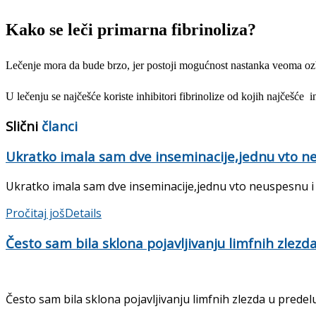
Kako se leči primarna fibrinoliza?
Lečenje mora da bude brzo, jer postoji mogućnost nastanka veoma ozb
U lečenju se najčešće koriste inhibitori fibrinolize od kojih najčešće i
Slični
članci
Ukratko imala sam dve inseminacije,jednu vto neus
Ukratko imala sam dve inseminacije,jednu vto neuspesnu i po
Pročitaj još
Details
Često sam bila sklona pojavljivanju limfnih zlezd
Često sam bila sklona pojavljivanju limfnih zlezda u predelu