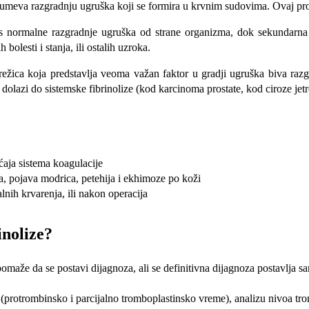
azumeva razgradnju ugruška koji se formira u krvnim sudovima. Ovaj proc
 normalne razgradnje ugruška od strane organizma, dok sekundarna fi
bolesti i stanja, ili ostalih uzroka.
mrežica koja predstavlja veoma važan faktor u gradji ugruška biva raz
ko dolazi do sistemske fibrinolize (kod karcinoma prostate, kod ciroze j
ćaja sistema koagulacije
a, pojava modrica, petehija i ekhimoze po koži
nih krvarenja, ili nakon operacija
inolize?
aže da se postavi dijagnoza, ali se definitivna dijagnoza postavlja sa
e (protrombinsko i parcijalno tromboplastinsko vreme), analizu nivoa tr