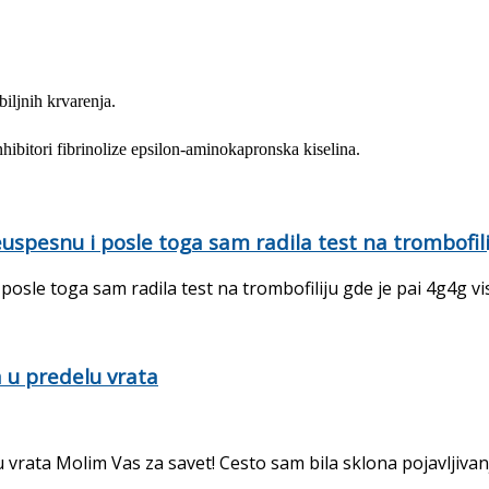
iljnih krvarenja.
nhibitori fibrinolize epsilon-aminokapronska kiselina.
pesnu i posle toga sam radila test na trombofiliju
sle toga sam radila test na trombofiliju gde je pai 4g4g viso
a u predelu vrata
 vrata Molim Vas za savet! Cesto sam bila sklona pojavljivanju