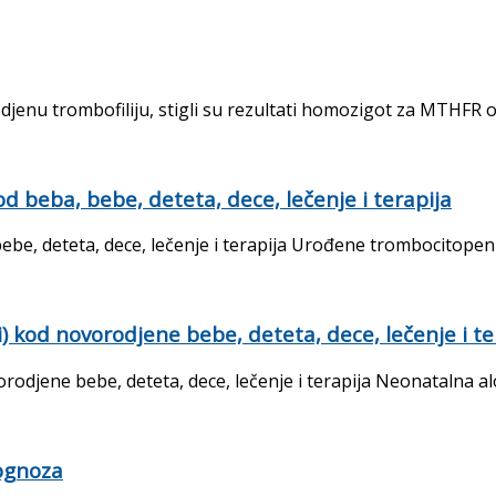
odjenu trombofiliju, stigli su rezultati homozigot za MTHFR o
d beba, bebe, deteta, dece, lečenje i terapija
be, deteta, dece, lečenje i terapija Urođene trombocitopenij
 kod novorodjene bebe, deteta, dece, lečenje i te
djene bebe, deteta, dece, lečenje i terapija Neonatalna alo-
rognoza