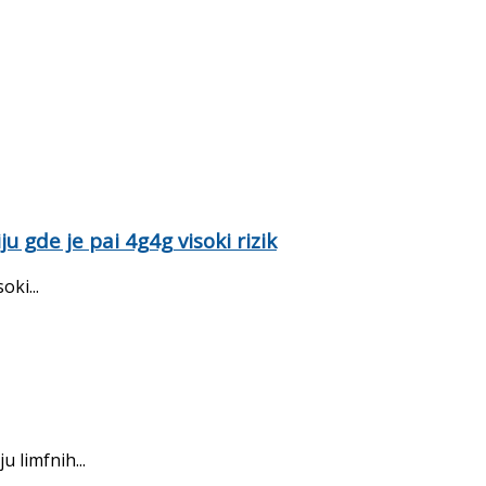
 gde je pai 4g4g visoki rizik
ki...
 limfnih...