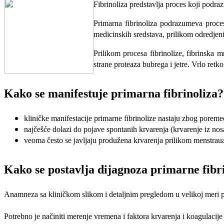
Fibrinoliza predstavlja proces koji podr
Primarna fibrinoliza podrazumeva proces
medicinskih sredstava, prilikom odredjenih 
Prilikom procesa fibrinolize, fibrinska 
strane proteaza bubrega i jetre. Vrlo ret
Kako se manifestuje primarna fibrinoliza?
kliničke manifestacije primarne fibrinolize nastaju zbog poreme
najčešće dolazi do pojave spontanih krvarenja (krvarenje iz nos
veoma često se javljaju produžena krvarenja prilikom menstraual
Kako se postavlja dijagnoza primarne fibr
Anamneza sa kliničkom slikom i detaljnim pregledom u velikoj meri pom
Potrebno je načiniti merenje vremena i faktora krvarenja i koagulacij