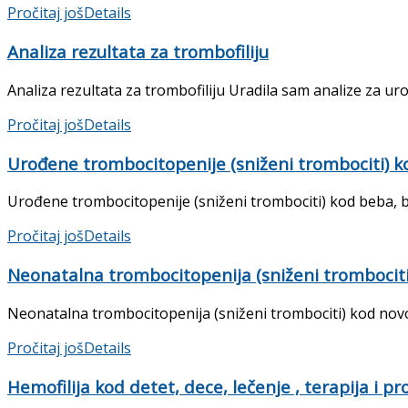
Pročitaj još
Details
Analiza rezultata za trombofiliju
Analiza rezultata za trombofiliju Uradila sam analize za ur
Pročitaj još
Details
Urođene trombocitopenije (sniženi trombociti) ko
Urođene trombocitopenije (sniženi trombociti) kod beba, be
Pročitaj još
Details
Neonatalna trombocitopenija (sniženi trombociti)
Neonatalna trombocitopenija (sniženi trombociti) kod novoro
Pročitaj još
Details
Hemofilija kod detet, dece, lečenje , terapija i p