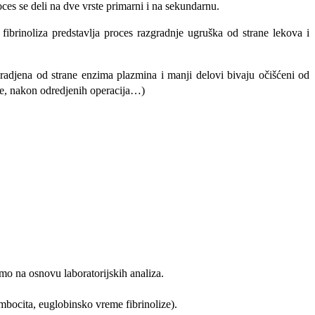
es se deli na dve vrste primarni i na sekundarnu.
brinoliza predstavlja proces razgradnje ugruška od strane lekova i
gradjena od strane enzima plazmina i manji delovi bivaju očišćeni od
etre, nakon odredjenih operacija…)
mo na osnovu laboratorijskih analiza.
ombocita, euglobinsko vreme fibrinolize).