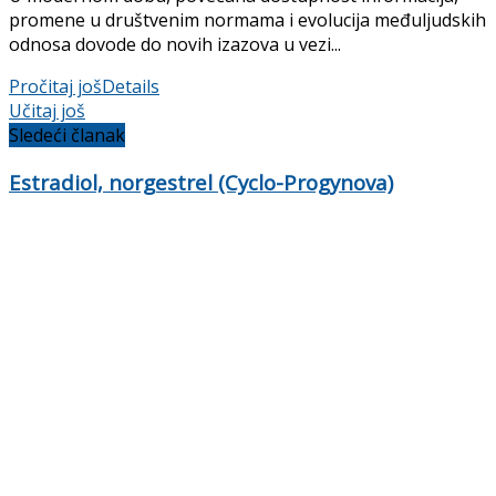
promene u društvenim normama i evolucija međuljudskih
odnosa dovode do novih izazova u vezi...
Pročitaj još
Details
Učitaj još
Sledeći članak
Estradiol, norgestrel (Cyclo-Progynova)