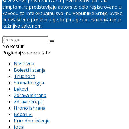
© 2023 Sva prava zadržana | Svi tekstovi portala
simptomi.rs predstavljaju autorsko delo registrovano u
Zavodu za Intelektualnu svojinu Republike Srbije. Svako
neovlašćeno preuzimanje, kopiranje i presnimavanje je
kažnjivo zakonom.
No Result
Pogledaj sve rezultate
Naslovna
Bolesti i stanja
Trudnoća
Stomatologija
Lekovi
Zdrava ishrana
Zdravi recepti
Hrono ishrana
Beba i Vi
Prirodno lečenje
Joga