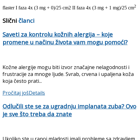
2
flaster I faza 4x (3 mg + 0)/25 cm2 II faza 4x (3 mg + 1 mg)/25 cm
Slični
članci
Saveti za kontrolu kožnih alergija – koje
promene u načinu života vam mogu pomoći?
Kožne alergije mogu biti izvor značajne nelagodnosti i
frustracije za mnoge ljude. Svrab, crvena i upaljena koža
koja često prati...
Pročitaj još
Details
Odlučili ste se za ugradnju implanata zuba? Ovo
je sve što treba da znate
Ukoliko ste u ranoj mladosti imali probleme sa zdravljem