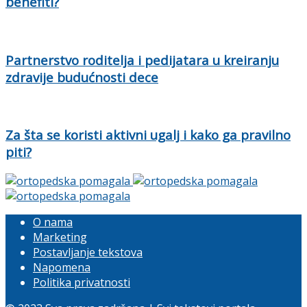
benefiti?
Partnerstvo roditelja i pedijatara u kreiranju
zdravije budućnosti dece
Za šta se koristi aktivni ugalj i kako ga pravilno
piti?
O nama
Marketing
Postavljanje tekstova
Napomena
Politika privatnosti