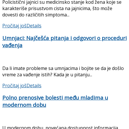
Policistični jajnici su medicinsko stanje kod žena koje se
karakteriše prisustvom cista na jajnicima, što može
dovesti do različitih simptoma...
Pročitaj još
Details
Umnjaci: Najčešća pitanja i odgovori o proceduri
vađenja
Da li imate probleme sa umnjacima i bojite se da je došlo
vreme za vađenje istih? Kada je u pitanju...
Pročitaj još
Details
Polno prenosive bolesti među mladima u
modernom dobu
U modernom dobu, povećana dostupnost informacija,