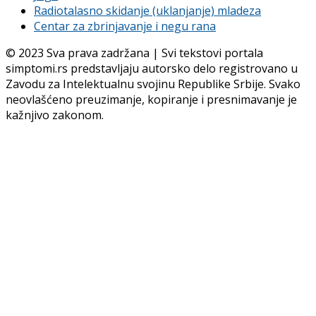
Radiotalasno skidanje (uklanjanje) mladeza
Centar za zbrinjavanje i negu rana
© 2023 Sva prava zadržana | Svi tekstovi portala
simptomi.rs predstavljaju autorsko delo registrovano u
Zavodu za Intelektualnu svojinu Republike Srbije. Svako
neovlašćeno preuzimanje, kopiranje i presnimavanje je
kažnjivo zakonom.