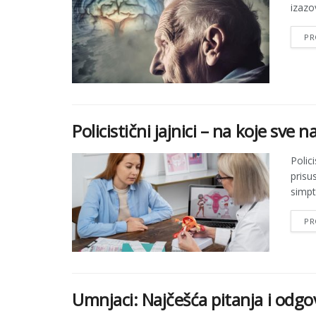
izazov
PR
Policistični jajnici – na koje sve 
Polic
prisu
simpt
PR
Umnjaci: Najčešća pitanja i odgo