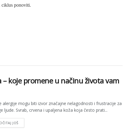
ciklus ponoviti.
ja – koje promene u načinu života vam
 alergije mogu biti izvor značajne nelagodnosti i frustracije za
 ljude. Svrab, crvena i upaljena koža koja često prati...
OČITAJ JOŠ