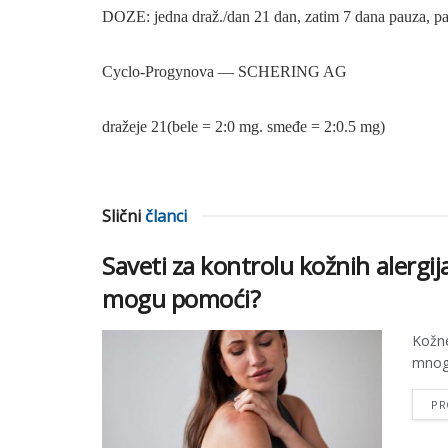
DOZE: jedna draž./dan 21 dan, zatim 7 dana pauza, pa 
Cyclo-Progynova — SCHERING AG
dražeje 21
(bele
= 2:0
mg.
smeđe = 2:0.5
mg)
Slični
članci
Saveti za kontrolu kožnih alergi
mogu pomoći?
Kožne
mnoge
PR