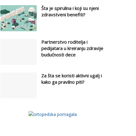
Šta je spirulina i koji su njeni
zdravstveni benefiti?
Partnerstvo roditelja i
pedijatara u kreiranju zdravije
budućnosti dece
Za šta se koristi aktivni ugalj i
kako ga pravilno piti?