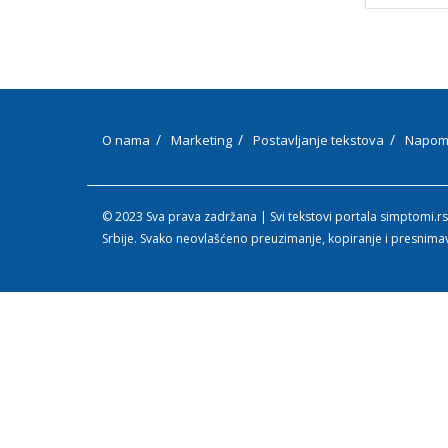
O nama
Marketing
Postavljanje tekstova
Napom
© 2023 Sva prava zadržana | Svi tekstovi portala simptomi.rs
Srbije. Svako neovlašćeno preuzimanje, kopiranje i presnima