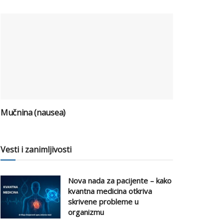
Mučnina (nausea)
Vesti i zanimljivosti
Nova nada za pacijente – kako
kvantna medicina otkriva
skrivene probleme u
organizmu