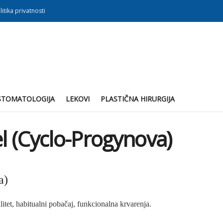
litika privatnosti
STOMATOLOGIJA
LEKOVI
PLASTIČNA HIRURGIJA
el (Cyclo-Progynova)
a)
itet, habitualni pobačaj, funkcionalna krvarenja.