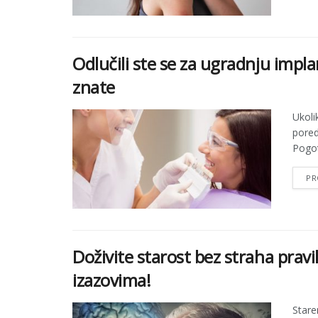
Odlučili ste se za ugradnju impl
znate
Ukoli
pored
Pogot
PR
Doživite starost bez straha pra
izazovima!
Stare