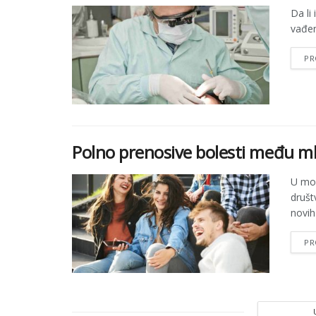
Da li
vađenj
PR
Polno prenosive bolesti među 
U mo
društ
novih 
PR