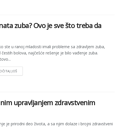
anata zuba? Ovo je sve što treba da
ko ste u ranoj mladosti imali probleme sa zdravljem zuba,
 čestih bolova, najčešće rešenje je bilo vađenje zuba.
ovo...
OČITAJ JOŠ
vilnim upravljanjem zdravstvenim
nje je prirodni deo života, a sa njim dolaze i brojni zdravstveni