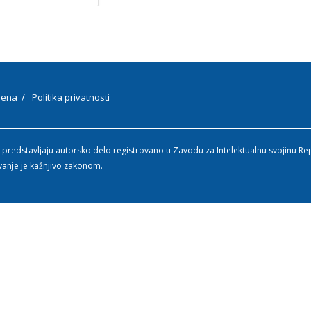
ena
Politika privatnosti
 predstavljaju autorsko delo registrovano u Zavodu za Intelektualnu svojinu Re
vanje je kažnjivo zakonom.