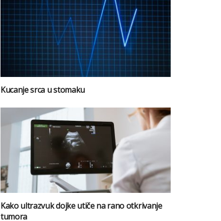
Kucanje srca u stomaku
Kako ultrazvuk dojke utiče na rano otkrivanje
tumora