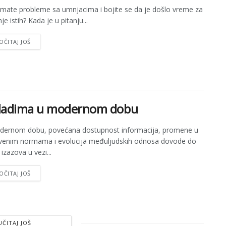
 imate probleme sa umnjacima i bojite se da je došlo vreme za
e istih? Kada je u pitanju...
OČITAJ JOŠ
mladima u modernom dobu
dernom dobu, povećana dostupnost informacija, promene u
venim normama i evolucija međuljudskih odnosa dovode do
izazova u vezi...
OČITAJ JOŠ
UČITAJ JOŠ