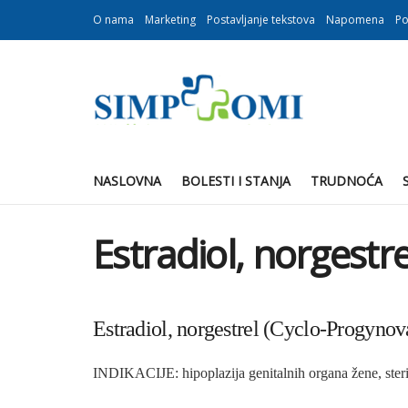
O nama
Marketing
Postavljanje tekstova
Napomena
Po
NASLOVNA
BOLESTI I STANJA
TRUDNOĆA
Estradiol, norgestr
Estradiol, norgestrel (Cyclo-Progynov
INDIKACIJE: hipoplazija genitalnih organa žene, steril