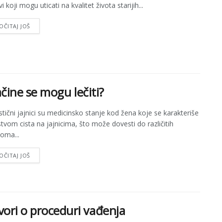
i koji mogu uticati na kvalitet života starijih...
OČITAJ JOŠ
načine se mogu lečiti?
istični jajnici su medicinsko stanje kod žena koje se karakteriše
stvom cista na jajnicima, što može dovesti do različitih
oma...
OČITAJ JOŠ
vori o proceduri vađenja