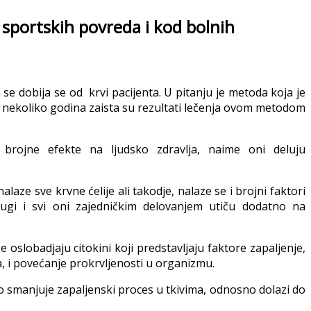
portskih povreda i kod bolnih
e dobija se od krvi pacijenta. U pitanju je metoda koja je
h nekoliko godina zaista su rezultati lečenja ovom metodom
 brojne efekte na ljudsko zdravlja, naime oni deluju
laze sve krvne ćelije ali takodje, nalaze se i brojni faktori
drugi i svi oni zajedničkim delovanjem utiču dodatno na
 oslobadjaju citokini koji predstavljaju faktore zapaljenje,
a, i povećanje prokrvljenosti u organizmu.
o smanjuje zapaljenski proces u tkivima, odnosno dolazi do