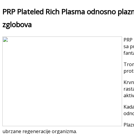
PRP Plateled Rich Plasma odnosno plaz
zglobova
PRP 
sa p
fanta
Trom
prot
Krvn
rast
akti
Kada
odno
Plaz
ubrzane regeneracije organizma.