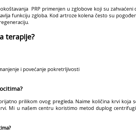
oštavanja PRP primenjen u zglobove koji su zahvaćeni d
ravlja funkciju zgloba. Kod artroze kolena često su pogođe
regeneraciju.
 terapije?
anjenje i povećanje pokretrljivosti
ocitima?
neprijatno prilikom ovog pregleda. Naime količina krvi koj
krvi. Mi u našem centru koristimo metod duplog centrifug
tima?