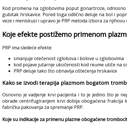
Kod promena na zglobovima poput gonartroze, odnosno ok
gubitak hrskavice. Pored toga odlično deluje na bol i pop
veze i meniskusi i upravo je PRP metoda izbora za njihovu 
Koje efekte postižemo primenom plazma
PRP ima sledeće efekte:
smanjuje otečenost zglobova i bolove u zglobovima
kod pojave jutarnje ukočenosti kod reume utiče na sm
PRP deluje tako što obnavlja oštećenja hrskavice
Kako se izvodi terapija plazmom bogatom tromb
Osnovno je vadjenje krvi pacijenta i to je jedino što je 
obrade centrifugiranjem krvi dobija obogaćena frakcija 
fabrička pakovanja za spremanje PRP.
Koje su indikacije za primenu plazme obogaćene tromboci