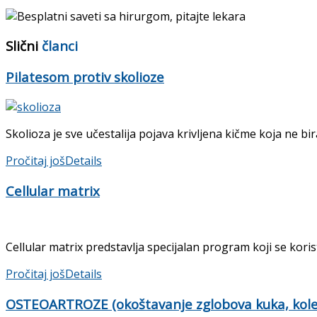
Slični
članci
Pilatesom protiv skolioze
Skolioza je sve učestalija pojava krivljena kičme koja ne b
Pročitaj još
Details
Cellular matrix
Cellular matrix predstavlja specijalan program koji se koris
Pročitaj još
Details
OSTEOARTROZE (okoštavanje zglobova kuka, kolena