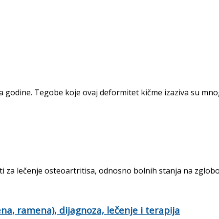
ira godine. Tegobe koje ovaj deformitet kičme izaziva su mnog
ti za lečenje osteoartritisa, odnosno bolnih stanja na zglobovi
, ramena), dijagnoza, lečenje i terapija