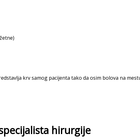
žetne)
redstavlja krv samog pacijenta tako da osim bolova na mest
pecijalista hirurgije