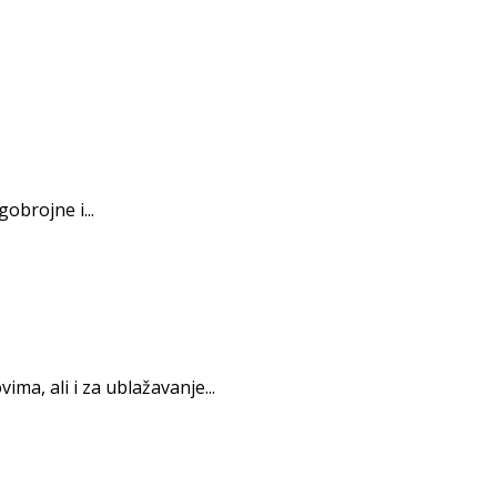
obrojne i...
ma, ali i za ublažavanje...