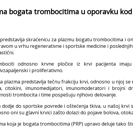
ma bogata trombocitima u oporavku kod s
predstavlja skraćenicu za plazmu bogatu trombocitima i on s
ravom u vrhu regenerativne i sportske medicine i poslednji
stični.
bociti odnosno krvne pločice iz krvi pacijenta imaju
ivzapaljenski i proliferativno.
a plazma predstavlja tečnu frakciju krvi, odnosno u njoj se na
a, citokini, imunomedijatori, imunomoderatori i brojni 
vnosti trombocita i time pospešuju njihovo delovanje.
 dodje do sportske povrede i oštećenja tkiva, u našoj krvi se
sno oni su glavni krvici zašto dolazi do pojave bolova, otok
ma koja je bogata trombocitima (PRP) upravo deluje tako št