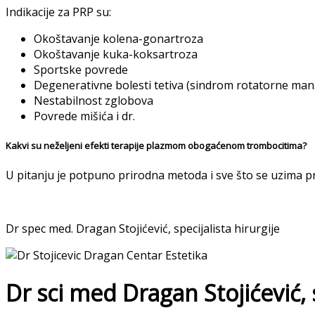
Indikacije za PRP su:
Okoštavanje kolena-gonartroza
Okoštavanje kuka-koksartroza
Sportske povrede
Degenerativne bolesti tetiva (sindrom rotatorne man
Nestabilnost zglobova
Povrede mišića i dr.
Kakvi su neželjeni efekti terapije plazmom obogaćenom trombocitima?
U pitanju je potpuno prirodna metoda i sve što se uzima p
Dr spec med. Dragan Stojićević, specijalista hirurgije
Dr sci med Dragan Stojićević, s