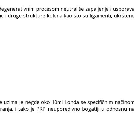
egenerativnim procesom neutrališe zapaljenje i usporava
ne i druge strukture kolena kao što su ligamenti, ukrštene
a se uzima je negde oko 10ml i onda se specifičnim načinom
iranja, i tako je PRP neuporedivno bogatiji u odnosnu na