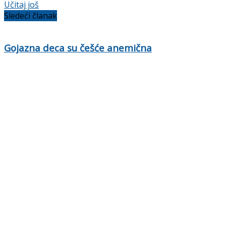
Učitaj još
Sledeći članak
Gojazna deca su češće anemična