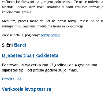
većinom lokalizovani na gornjem polu testisa. Često se torkvirana
hidatida uočava kroz kožu skrotuma u vidu crnkaste formacije
veličine zrna graška.
Međutim, proces može da liči na pravu torziju testisa, te se u
sumnjivim slučajevima preduzima hirurška eksploracija.
Za više detalja, pogledajte
torzija testisa
.
Slični
članci
Dijabetes tipa I kod deteta
Postovani, Moja cerka ima 13 godina i od 4 godine ima
dijabetes tip I, od prosle godine su joj malo...
Pročitaj još
Varikocela levog testisa