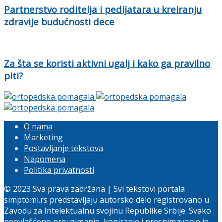
Partnerstvo roditelja i pedijatara u kreiranju
zdravije budućnosti dece
Za šta se koristi aktivni ugalj i kako ga pravilno
piti?
O nama
Marketing
Postavljanje tekstova
Napomena
Politika privatnosti
© 2023 Sva prava zadržana | Svi tekstovi portala
simptomi.rs predstavljaju autorsko delo registrovano u
Zavodu za Intelektualnu svojinu Republike Srbije. Svako
neovlašćeno preuzimanje, kopiranje i presnimavanje je