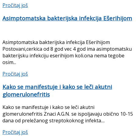
Pročitaj još
Asimptomatska bakterijska infekcija Ešerihijom
Asimptomatska bakterijska infekcija Ešerihijom
Postovani,cerkica od 8 god vec 4 god ima asimptomatsku
bakterijsku infekciju eserihijom koli.ona nema tegobe
osim...
Pročitaj još
Kako se manifestuje i kako se leči akutni
glomerulonefritis
Kako se manifestuje i kako se leči akutni
glomerulonefritis Znaci A.G.N. se ispoljavaju obično 10-15
dana od preležanog streptokoknog infekta....
Pročitaj još