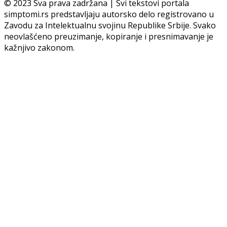
© 2023 Sva prava zadržana | Svi tekstovi portala
simptomi.rs predstavljaju autorsko delo registrovano u
Zavodu za Intelektualnu svojinu Republike Srbije. Svako
neovlašćeno preuzimanje, kopiranje i presnimavanje je
kažnjivo zakonom.