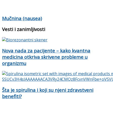
Mučnina (nausea)
Vesti i zanimljivosti
Nova nada za pacijente – kako kvantna
medicina otkriva skrivene probleme u
organizmu
Šta je spirulina i koji su njeni zdravstveni
benefiti?