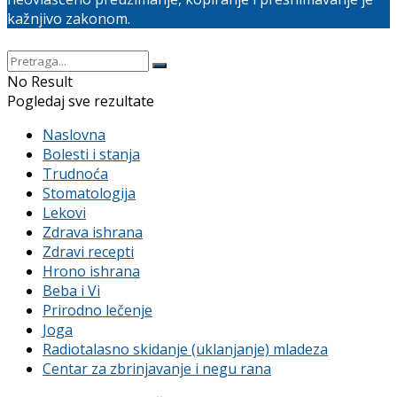
kažnjivo zakonom.
No Result
Pogledaj sve rezultate
Naslovna
Bolesti i stanja
Trudnoća
Stomatologija
Lekovi
Zdrava ishrana
Zdravi recepti
Hrono ishrana
Beba i Vi
Prirodno lečenje
Joga
Radiotalasno skidanje (uklanjanje) mladeza
Centar za zbrinjavanje i negu rana