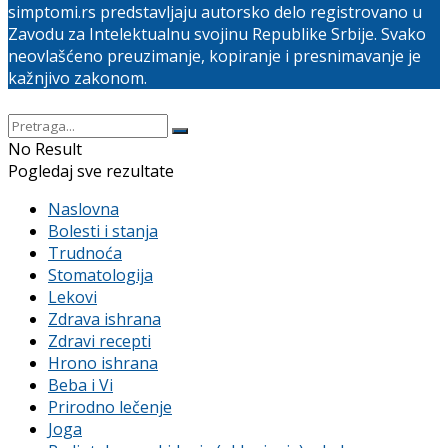
simptomi.rs predstavljaju autorsko delo registrovano u
Zavodu za Intelektualnu svojinu Republike Srbije. Svako
neovlašćeno preuzimanje, kopiranje i presnimavanje je
kažnjivo zakonom.
No Result
Pogledaj sve rezultate
Naslovna
Bolesti i stanja
Trudnoća
Stomatologija
Lekovi
Zdrava ishrana
Zdravi recepti
Hrono ishrana
Beba i Vi
Prirodno lečenje
Joga