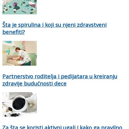
Šta je spirulina i koji su njeni zdravstveni
benefiti?
Partnerstvo roditelja i pedijatara u kreiranju
zdravije budućnosti dece
Za šta se koristi aktivni ugalj i kako ga pravilno