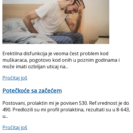
Erektilna disfunkcija je veoma čest problem kod
muškaraca, pogotovo kod onih u poznim godinama i
može imati ozbiljan uticaj na...
Pročitaj još
Potečkoće sa začećem
Postovani, prolaktin mi je povisen 530. Ref.vrednost je do
490. Predlozili su mi profil prolaktina, rezultati su u 8-643,
u...
Pročitaj još