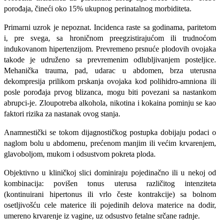
porođaja, čineći oko 15% ukupnog perinatalnog morbiditeta.
Primarni uzrok je nepoznat. Incidenca raste sa godinama, paritetom
i, pre svega, sa hroničnom preegzistirajućom ili trudno­ćom
indukovanom hipertenzijom. Prevre­meno prsnuće plodovih ovojaka
takode je udruženo sa prevremenim odlubljivanjem posteljice.
Mehanička trauma, pad, udarac u abdomen, brza uterusna
dekompresija prilikom prskanja ovojaka kod polihidro-amniona ili
posle porođaja prvog blizanca, mogu biti povezani sa nastankom
abrupci-je. Zloupotreba alkohola, nikotina i koka­ina pominju se kao
faktori rizika za nasta­nak ovog stanja.
Anamnestički se tokom dijagnostičkog postupka dobijaju podaci o
naglom bolu u abdomenu, prećenom manjim ili većim kr­varenjem,
glavoboljom, mukom i odsu­stvom pokreta ploda.
Objektivno u kliničkoj slici dominiraju pojedinačno ili u nekoj od
kombinacija: povišen tonus uterusa različitog intenzite­ta
(kontinuirani hipertonus ili vrlo česte kontrakcije) sa bolnom
osetljivošću cele materice ili pojedinih delova materice na dodir,
umereno krvarenje iz vagine, uz od­sustvo fetalne srčane radnje.