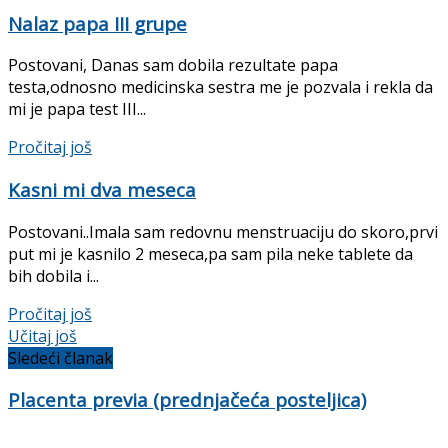
Nalaz papa III grupe
Postovani, Danas sam dobila rezultate papa
testa,odnosno medicinska sestra me je pozvala i rekla da
mi je papa test III...
Pročitaj još
Kasni mi dva meseca
Postovani..Imala sam redovnu menstruaciju do skoro,prvi
put mi je kasnilo 2 meseca,pa sam pila neke tablete da
bih dobila i...
Pročitaj još
Učitaj još
Sledeći članak
Placenta previa (prednjačeća posteljica)