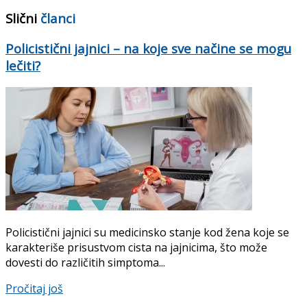
Slični
članci
Policistični jajnici – na koje sve načine se mogu
lečiti?
Policistični jajnici su medicinsko stanje kod žena koje se
karakteriše prisustvom cista na jajnicima, što može
dovesti do različitih simptoma...
Pročitaj još