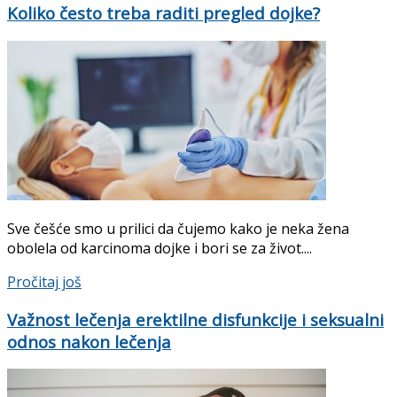
Koliko često treba raditi pregled dojke?
Sve češće smo u prilici da čujemo kako je neka žena
obolela od karcinoma dojke i bori se za život....
Pročitaj još
Važnost lečenja erektilne disfunkcije i seksualni
odnos nakon lečenja