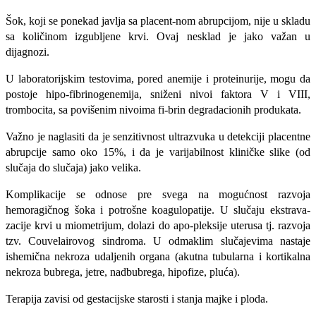
Šok, koji se ponekad javlja sa placent-nom abrupcijom, nije u skladu
sa količi­nom izgubljene krvi. Ovaj nesklad je jako važan u
dijagnozi.
U laboratorijskim testovima, pored ane­mije i proteinurije, mogu da
postoje hipo-fibrinogenemija, sniženi nivoi faktora V i VIII,
trombocita, sa povišenim nivoima fi-brin degradacionih produkata.
Važno je naglasiti da je senzitivnost ul­trazvuka u detekciji placentne
abrupcije samo oko 15%, i da je varijabilnost klinič­ke slike (od
slučaja do slučaja) jako velika.
Komplikacije se odnose pre svega na mogućnost razvoja
hemoragičnog šoka i potrošne koagulopatije. U slučaju ekstrava-
zacije krvi u miometrijum, dolazi do apo-pleksije uterusa tj. razvoja
tzv. Couvelairo­vog sindroma. U odmaklim slučajevima na­staje
ishemična nekroza udaljenih organa (akutna tubularna i kortikalna
nekroza bu­brega, jetre, nadbubrega, hipofize, pluća).
Terapija zavisi od gestacijske starosti i stanja majke i ploda.