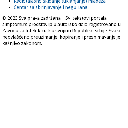
Radiotalasno skidanje (uklanjanje) mladeza
Centar za zbrinjavanje i negu rana
© 2023 Sva prava zadržana | Svi tekstovi portala
simptomi.rs predstavljaju autorsko delo registrovano u
Zavodu za Intelektualnu svojinu Republike Srbije. Svako
neovlašćeno preuzimanje, kopiranje i presnimavanje je
kažnjivo zakonom.