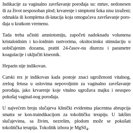
Indikacije za vaginalno završavanje po­rođaja su: mrtav, nedonesen
ili za život nesposoban plod; krvarenje i simptomi šo­ka nisu izraženi;
odmakla ili kompletna di-latacija koja omogućava završavanje poro­
đaja u kratkom vremenu.
Tada treba učiniti amniotomiju, započe­ti nadoknadu volumena
kristaloidnim i ko-loidnim rastvorima, oksitocinsku stimulaci­ju u
uobičajenim dozama, pratiti 24-časov-nu diurezu i parametre
koagulacije i uklju­čiti kiseonik.
Heparin nije indikovan.
Carski rez je indikovan kada postoje znaci ugroženosti vitalnog,
zrelog fetusa u uslovima nepovoljnim za vaginalno završa­vanje
porođaja, jako krvarenje koje vitalno ugrožava majku i neuspeo
pokušaj vaginal-nog porođaja.
U najvećem broju slučajeva klinički evi­dentna placentna abrupcija
smatra se kon-traindikacijom za tokolitičku terapiju. U lakšim
slučajevima, sa živim, nezrelim, plo­dom može se pokušati
tokolitička terapija. Tokolitik izbora je MgS0
.
4