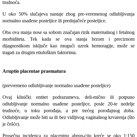
trudnoća.
U oko 50% slučajeva nastaje zbog pre-veremenog odlubljivanja
normalno usađe­ne posteljice ili prednjačeće posteljice.
Oba ova stanja nose sa sobom značajan rizik maternalnog i fetalnog
morbiditeta. Tek kada se ova stanja brzom i preciznom
dijagnostikom isključe kao mogući uzrok hemoragije, može se
tragati za drugim etiološkim faktorima.
Aruptio placentae praematura
(prevremeno odlubljivanje normalno usađene posteljice)
Ovaj klinički entitet podrazumeva, deli-mično ili potpuno
odlubljivanje normalno usađene posteljice, posle 20-te nedelje
trudnoće, u toku porođaja, a pre trećeg porođajnog doba.
Odlubljivanje može biti sa ili bez vidljivog vaginalnog krvarenja (što
je češće).
Prosečna incidenca za placentnu abrup-ciju kreće se oko 1:150