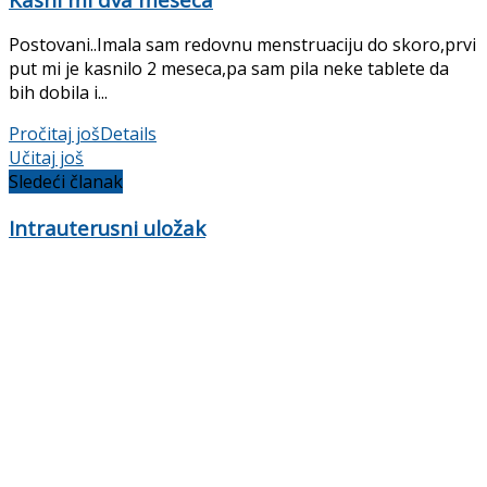
Postovani..Imala sam redovnu menstruaciju do skoro,prvi
put mi je kasnilo 2 meseca,pa sam pila neke tablete da
bih dobila i...
Pročitaj još
Details
Učitaj još
Sledeći članak
Intrauterusni uložak