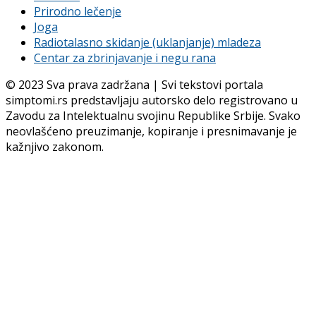
Prirodno lečenje
Joga
Radiotalasno skidanje (uklanjanje) mladeza
Centar za zbrinjavanje i negu rana
© 2023 Sva prava zadržana | Svi tekstovi portala
simptomi.rs predstavljaju autorsko delo registrovano u
Zavodu za Intelektualnu svojinu Republike Srbije. Svako
neovlašćeno preuzimanje, kopiranje i presnimavanje je
kažnjivo zakonom.