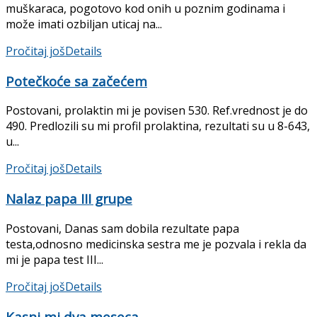
muškaraca, pogotovo kod onih u poznim godinama i
može imati ozbiljan uticaj na...
Pročitaj još
Details
Potečkoće sa začećem
Postovani, prolaktin mi je povisen 530. Ref.vrednost je do
490. Predlozili su mi profil prolaktina, rezultati su u 8-643,
u...
Pročitaj još
Details
Nalaz papa III grupe
Postovani, Danas sam dobila rezultate papa
testa,odnosno medicinska sestra me je pozvala i rekla da
mi je papa test III...
Pročitaj još
Details
Kasni mi dva meseca