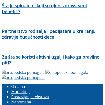
Šta je spirulina i koji su njeni zdravstveni
benefiti?
Partnerstvo roditelja i pedijatara u kreiranju
zdravije budućnosti dece
Za šta se koristi aktivni ugalj i kako ga pravilno
piti?
O nama
Marketing
Postavljanje tekstova
Napomena