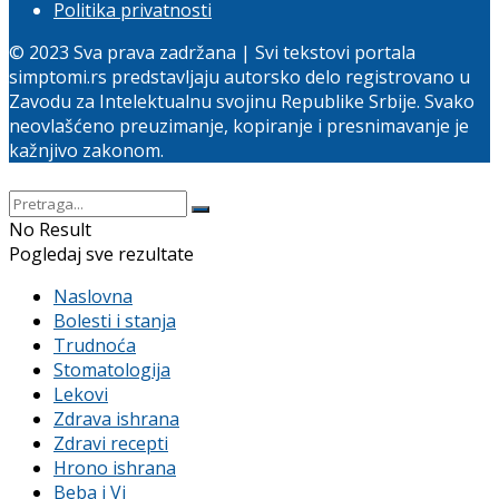
Politika privatnosti
© 2023 Sva prava zadržana | Svi tekstovi portala
simptomi.rs predstavljaju autorsko delo registrovano u
Zavodu za Intelektualnu svojinu Republike Srbije. Svako
neovlašćeno preuzimanje, kopiranje i presnimavanje je
kažnjivo zakonom.
No Result
Pogledaj sve rezultate
Naslovna
Bolesti i stanja
Trudnoća
Stomatologija
Lekovi
Zdrava ishrana
Zdravi recepti
Hrono ishrana
Beba i Vi