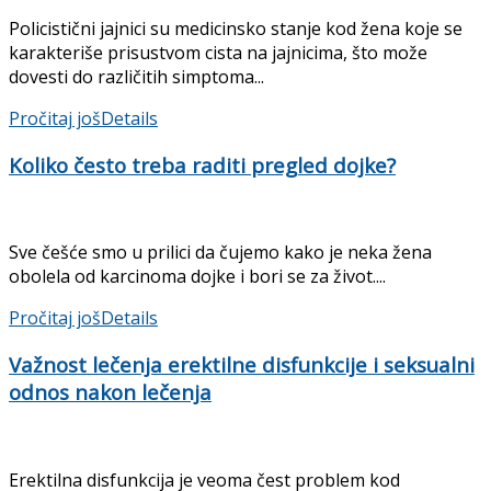
Policistični jajnici su medicinsko stanje kod žena koje se
karakteriše prisustvom cista na jajnicima, što može
dovesti do različitih simptoma...
Pročitaj još
Details
Koliko često treba raditi pregled dojke?
Sve češće smo u prilici da čujemo kako je neka žena
obolela od karcinoma dojke i bori se za život....
Pročitaj još
Details
Važnost lečenja erektilne disfunkcije i seksualni
odnos nakon lečenja
Erektilna disfunkcija je veoma čest problem kod