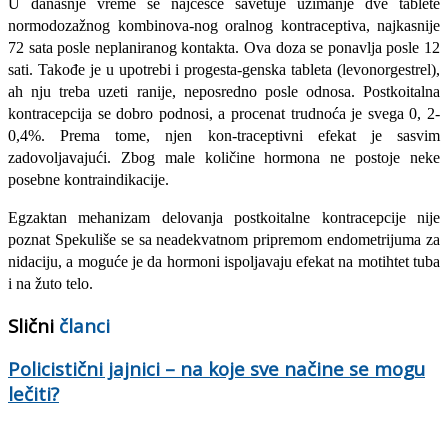
U današnje vreme se najčešće savetuje uzi­manje dve tablete
normodozažnog kombinova-nog oralnog kontraceptiva, najkasnije
72 sata posle neplaniranog kontakta. Ova doza se ponavl­ja posle 12
sati. Takođe je u upotrebi i progesta-genska tableta (levonorgestrel),
ah nju treba uzeti ranije, neposredno posle odnosa. Postkoitalna
kontracepcija se dobro podnosi, a procenat trud­noća je svega 0, 2-
0,4%. Prema tome, njen kon-traceptivni efekat je sasvim
zadovoljavajući. Zbog male količine hormona ne postoje neke
posebne kontraindikacije.
Egzaktan mehanizam delovanja postkoitalne kontracepcije nije
poznat Spekuliše se sa neadek­vatnom pripremom endometrijuma za
nidaciju, a moguće je da hormoni ispoljavaju efekat na motihtet tuba
i na žuto telo.
Slični
članci
Policistični jajnici – na koje sve načine se mogu
lečiti?