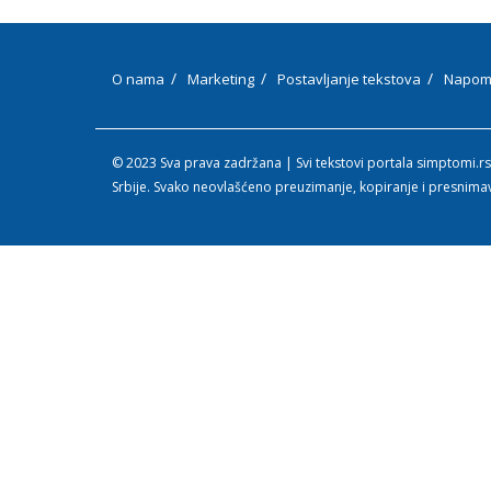
O nama
Marketing
Postavljanje tekstova
Napom
© 2023 Sva prava zadržana | Svi tekstovi portala simptomi.rs
Srbije. Svako neovlašćeno preuzimanje, kopiranje i presnima