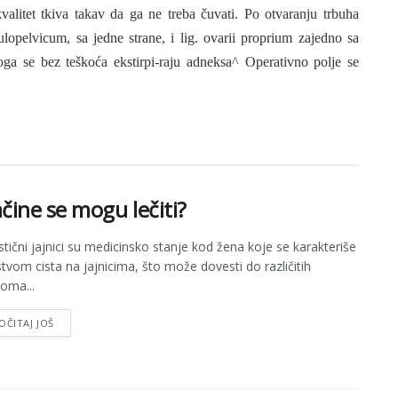
valitet tkiva takav da ga ne treba čuvati. Po otvaranju trbuha
ulopelvicum, sa jedne strane, i lig. ovarii proprium zajedno sa
oga se bez teškoća ekstirpi-raju adneksa^ Operativno polje se
načine se mogu lečiti?
istični jajnici su medicinsko stanje kod žena koje se karakteriše
stvom cista na jajnicima, što može dovesti do različitih
oma...
OČITAJ JOŠ