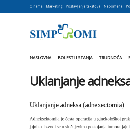
O nama
Marketing
Postavljanje tekstova
Napomena
Po
NASLOVNA
BOLESTI I STANJA
TRUDNOĆA
Uklanjanje adneks
Uklanjanje adneksa (adnexectomia)
Adnekse­ktomija je česta operacija u ginekološkoj prak
jajnika. Izvodi se u slučajevima posto­janja tumora jajn