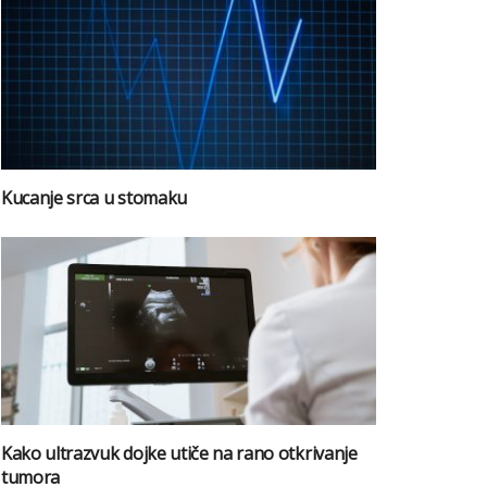
Kucanje srca u stomaku
Kako ultrazvuk dojke utiče na rano otkrivanje
tumora