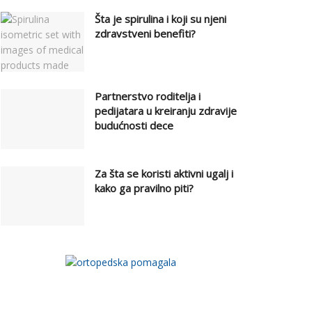
Šta je spirulina i koji su njeni
zdravstveni benefiti?
Partnerstvo roditelja i
pedijatara u kreiranju zdravije
budućnosti dece
Za šta se koristi aktivni ugalj i
kako ga pravilno piti?