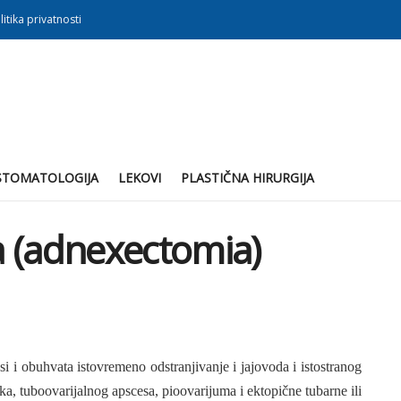
litika privatnosti
STOMATOLOGIJA
LEKOVI
PLASTIČNA HIRURGIJA
a (adnexectomia)
si i obuhvata istovremeno odstranjivanje i jajovoda i istostranog
ika, tuboovarijalnog apscesa, pioovarijuma i ektopične tubarne ili