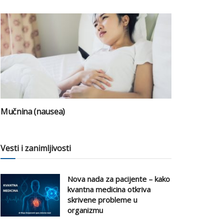
Mučnina (nausea)
Vesti i zanimljivosti
Nova nada za pacijente – kako
kvantna medicina otkriva
skrivene probleme u
organizmu