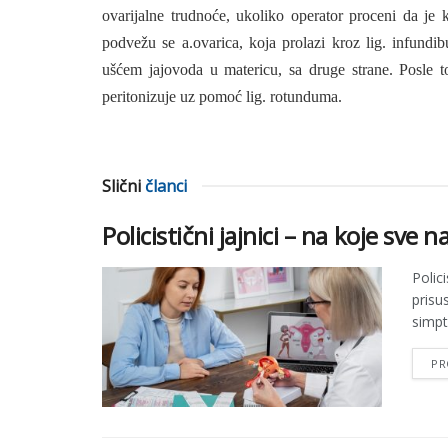
ovarijalne trudnoće, ukoliko operator proceni da je k
podvežu se a.ovarica, koja prolazi kroz lig. infundib
ušćem jajovoda u matericu, sa druge strane. Posle t
peritonizuje uz pomoć lig. rotunduma.
Slični
članci
Policistični jajnici – na koje sve 
Polic
prisu
simpt
PR