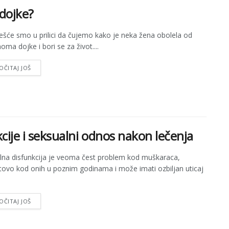
 dojke?
ešće smo u prilici da čujemo kako je neka žena obolela od
noma dojke i bori se za život....
OČITAJ JOŠ
kcije i seksualni odnos nakon lečenja
ilna disfunkcija je veoma čest problem kod muškaraca,
ovo kod onih u poznim godinama i može imati ozbiljan uticaj
OČITAJ JOŠ