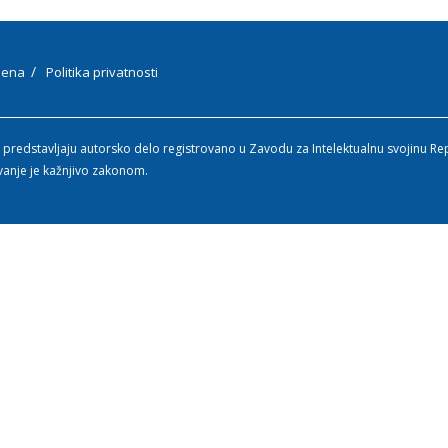
ena
Politika privatnosti
 predstavljaju autorsko delo registrovano u Zavodu za Intelektualnu svojinu Re
vanje je kažnjivo zakonom.