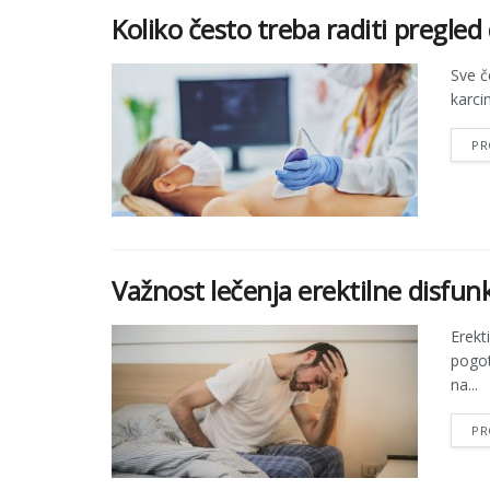
Koliko često treba raditi pregled
Sve č
karci
PR
Važnost lečenja erektilne disfun
Erekt
pogot
na...
PR