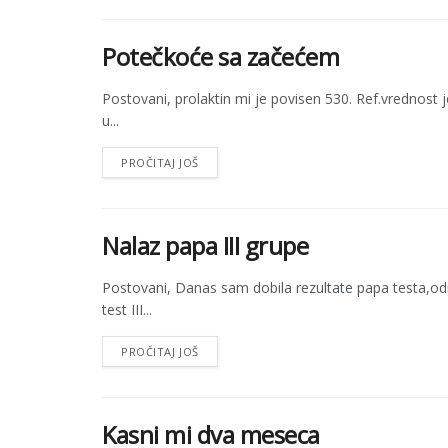
Potečkoće sa začećem
Postovani, prolaktin mi je povisen 530. Ref.vrednost je 
u...
PROČITAJ JOŠ
Nalaz papa III grupe
Postovani, Danas sam dobila rezultate papa testa,od
test III...
PROČITAJ JOŠ
Kasni mi dva meseca