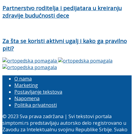
Partnerstvo roditelja i pedijatara u kreiranju
zdravije budućnosti dece
Za šta se koristi aktivni ugalj i kako ga pravilno
piti?
O nama
Marketing
Postavljanje tekstova
Napomena
Politika privatnosti
© 2023 Sva prava zadržana | Svi tekstovi portala
simptomi.rs predstavljaju autorsko delo registrovano u
Zavodu za Intelektualnu svojinu Republike Srbije. Svako