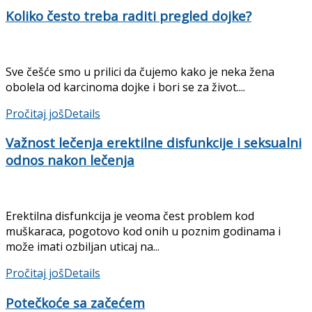
Koliko često treba raditi pregled dojke?
Sve češće smo u prilici da čujemo kako je neka žena
obolela od karcinoma dojke i bori se za život....
Pročitaj još
Details
Važnost lečenja erektilne disfunkcije i seksualni
odnos nakon lečenja
Erektilna disfunkcija je veoma čest problem kod
muškaraca, pogotovo kod onih u poznim godinama i
može imati ozbiljan uticaj na...
Pročitaj još
Details
Potečkoće sa začećem