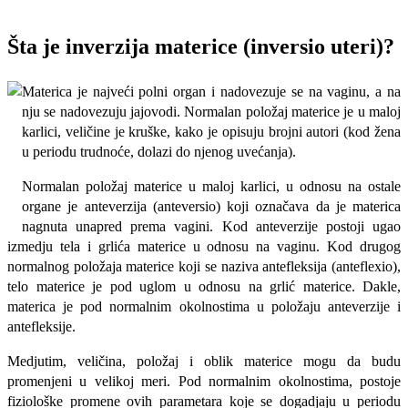
Šta je inverzija materice (inversio uteri)?
Materica je najveći polni organ i nadovezuje se na vaginu, a na
nju se nadovezuju jajovodi. Normalan položaj materice je u maloj
karlici, veličine je kruške, kako je opisuju brojni autori (kod žena
u periodu trudnoće, dolazi do njenog uvećanja).
Normalan položaj materice u maloj karlici, u odnosu na ostale
organe je anteverzija (anteversio) koji označava da je materica
nagnuta unapred prema vagini. Kod anteverzije postoji ugao
izmedju tela i grlića materice u odnosu na vaginu. Kod drugog
normalnog položaja materice koji se naziva antefleksija (anteflexio),
telo materice je pod uglom u odnosu na grlić materice. Dakle,
materica je pod normalnim okolnostima u položaju anteverzije i
antefleksije.
Medjutim, veličina, položaj i oblik materice mogu da budu
promenjeni u velikoj meri. Pod normalnim okolnostima, postoje
fiziološke promene ovih parametara koje se dogadjaju u periodu