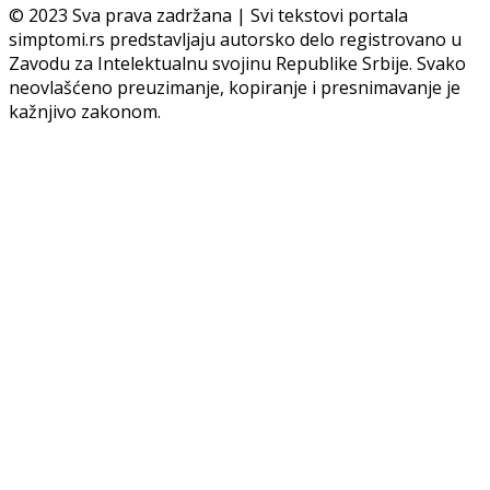
© 2023 Sva prava zadržana | Svi tekstovi portala
simptomi.rs predstavljaju autorsko delo registrovano u
Zavodu za Intelektualnu svojinu Republike Srbije. Svako
neovlašćeno preuzimanje, kopiranje i presnimavanje je
kažnjivo zakonom.