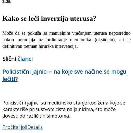
zida.
Kako se leči inverzija uterusa?
Može da se pokuša sa manuelnim vraćanjem uterusa neposredno
nakon porodjaja uz ordiniranje uterotonika (oksitocin), ali je
definitivan tretman hirurška intervencija.
Slični
članci
Policistični jajnici – na koje sve načine se mogu
lečiti?
Policistični jajnici su medicinsko stanje kod žena koje se
karakteriše prisustvom cista na jajnicima, što može
dovesti do različitih simptoma...
Pročitaj još
Details