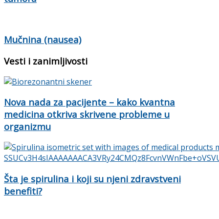
Mučnina (nausea)
Vesti i zanimljivosti
Nova nada za pacijente – kako kvantna
medicina otkriva skrivene probleme u
organizmu
Šta je spirulina i koji su njeni zdravstveni
benefiti?