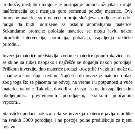
trudnoće, medjutim moguće je postojanje tumora, ožiljaka i drugih
malformacija koje menjaju gore pomenuti položaj materice. Ove
promene materice su u najvećem broju slučajeva urodjene prirode i
mogu da budu udružene sa ostalim anomalijama materice.
Sekundarne promene položaja materice se mogu javiti nakon
hirurških intervencija, porodjaja, pobačaja, zapaljenja različite
prirode…
Inverzija materice predstavlja izvrtanje materice (popu rukavice koja
se skine sa ruke) naopako i najčešće se dogadja nakon porodjaja.
Prilikom inverzije, dno materice prolazi kroz grlić i vaginu i može da
ispadne u spoljašnju sredinu. Najčešće do inverzije materice dolazi
zbog toga što se placenta ne odvoji na vreme i u potpunosti u vuče
matericu napolje. Takodje, dovodi se u vezu i sa nekim zapaljenskim
oboljenjima, prevremenim porodjajem, kratkom pupčanom
vrpcom…
Statistički podaci pokazuju da se inverzija materice javlja otprilike
na svakih 3000 porodjaja i ne postoje polne predilekcije za njenu
pojavu.