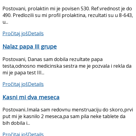
Postovani, prolaktin mi je povisen 530. Ref.vrednost je do
490. Predlozili su mi profil prolaktina, rezultati su u 8-643,
u...
Pročitaj još
Details
Nalaz papa III grupe
Postovani, Danas sam dobila rezultate papa
testa,odnosno medicinska sestra me je pozvala i rekla da
mi je papa test III...
Pročitaj još
Details
Kasni mi dva meseca
Postovani..Imala sam redovnu menstruaciju do skoro,prvi
put mi je kasnilo 2 meseca,pa sam pila neke tablete da
bih dobila i...
Pročitaj još
Details