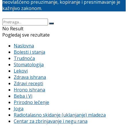
neovlašćeno preuzimanje, kopiranje i presnimavanje je
kažnjivo zakonom.
No Result
Pogledaj sve rezultate
Naslovna
Bolesti i stanja
Trudnoća
Stomatologija
Lekovi
Zdrava ishrana
Zdravi recepti
Hrono ishrana
Beba i Vi
Prirodno lečenje
Joga
Radiotalasno skidanje (uklanjanje) mladeza
Centar za zbrinjavanje i negu rana