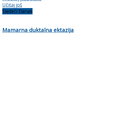
Učitaj još
Sledeći članak
Mamarna duktalna ektazija