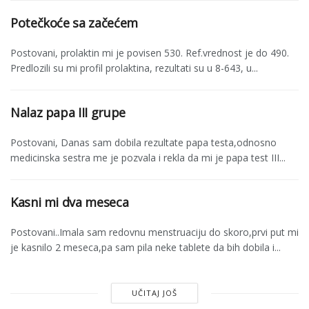
Potečkoće sa začećem
Postovani, prolaktin mi je povisen 530. Ref.vrednost je do 490.
Predlozili su mi profil prolaktina, rezultati su u 8-643, u...
Nalaz papa III grupe
Postovani, Danas sam dobila rezultate papa testa,odnosno
medicinska sestra me je pozvala i rekla da mi je papa test III...
Kasni mi dva meseca
Postovani..Imala sam redovnu menstruaciju do skoro,prvi put mi
je kasnilo 2 meseca,pa sam pila neke tablete da bih dobila i...
UČITAJ JOŠ