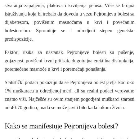
stvaranja zapaljenja, plakova i krviljenja penisa. Vrše se brojna
istraživanja koja bi trebalo da dovedu u vezu Pejronijevu bolest sa
dijabetesom, povišenim masnoćama u krvi i povećanim
holesterolom. Sprominje se i odredjeni stepen genetske
predispozicije.
Faktori rizika za nastanak Pejronijeve bolesti su pušenje,
gojaznost, povišeni krvni pritisak, dugotrajna erektilna disfunkcija,
poremećene masnoće u krvi i poremećaji ponašanja.
Statistički podaci pokazuju da se Pejronijeva bolest javlja kod oko
1% muškaraca u odredjenoj meri, ali su realni podaci verovatno
znatno viši. Najčešće su ovim stanjem pogodjeni muškarci starosti
od 40-70 godina, mada se može javiti bilo kada tokom života.
Kako se manifestuje Pejronijeva bolest?