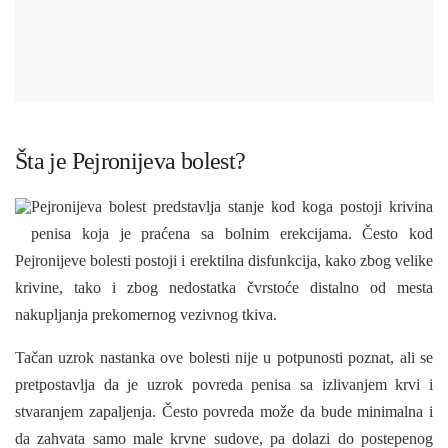
Šta je Pejronijeva bolest?
Pejronijeva bolest predstavlja stanje kod koga postoji krivina
penisa koja je praćena sa bolnim erekcijama. Često kod
Pejronijeve bolesti postoji i erektilna disfunkcija, kako zbog velike
krivine, tako i zbog nedostatka čvrstoće distalno od mesta
nakupljanja prekomernog vezivnog tkiva.
Tačan uzrok nastanka ove bolesti nije u potpunosti poznat, ali se
pretpostavlja da je uzrok povreda penisa sa izlivanjem krvi i
stvaranjem zapaljenja. Često povreda može da bude minimalna i
da zahvata samo male krvne sudove, pa dolazi do postepenog