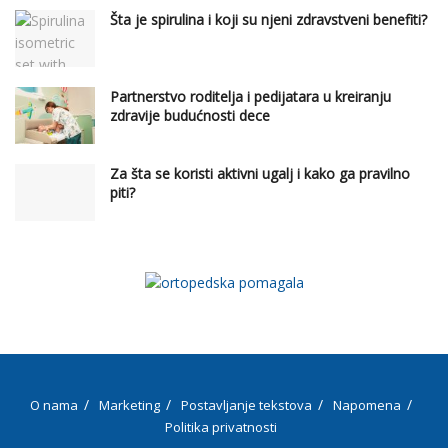
Šta je spirulina i koji su njeni zdravstveni benefiti?
Partnerstvo roditelja i pedijatara u kreiranju
zdravije budućnosti dece
Za šta se koristi aktivni ugalj i kako ga pravilno
piti?
O nama
Marketing
Postavljanje tekstova
Napomena
Politika privatnosti