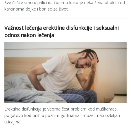
Sve češće smo u prilici da čujemo kako je neka žena obolela od
karcinoma dojke i bori se za život....
Važnost lečenja erektilne disfunkcije i seksualni
odnos nakon lečenja
Erektilna disfunkcija je veoma čest problem kod muškaraca,
pogotovo kod onih u poznim godinama i može imati ozbiljan
uticaj na...