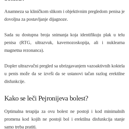
Anamneza sa kliničkom slikom i objektivnim pregledom penisa je
dovoljna za postavljanje dijagnoze.
Sada su dostupna broja snimanja koja identifikuju plak u telu
penisa (RTG, ultrazvuk, kavernozoskopija, ali i nuklearna
magnetna rezonanca).
Dopler ultrazvučni pregled sa ubrizgavanjem vazoaktivnih koktela
u penis može da se izvrši da se ustanovi tačan razlog erektilne
disfunkcije.
Kako se leči Pejronijeva bolest?
Optimalna terapija za ovu bolest ne postoji i kod minimalnih
promena kod kojih ne postoji bol i erektilna disfunkcija stanje
samo treba pratiti.