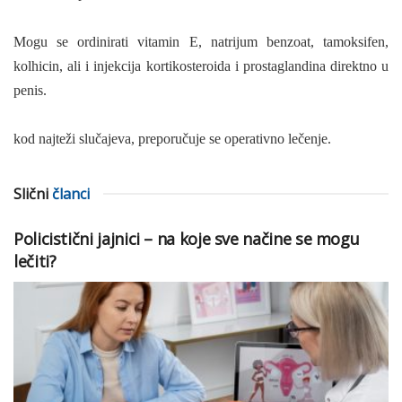
Mogu se ordinirati vitamin E, natrijum benzoat, tamoksifen,
kolhicin, ali i injekcija kortikosteroida i prostaglandina direktno u
penis.
kod najteži slučajeva, preporučuje se operativno lečenje.
Slični
članci
Policistični jajnici – na koje sve načine se mogu
lečiti?