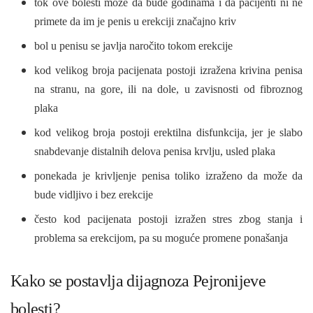
tok ove bolesti može da bude godinama i da pacijenti ni ne
primete da im je penis u erekciji značajno kriv
bol u penisu se javlja naročito tokom erekcije
kod velikog broja pacijenata postoji izražena krivina penisa
na stranu, na gore, ili na dole, u zavisnosti od fibroznog
plaka
kod velikog
broja postoji erektilna disfunkcija, jer je slabo
snabdevanje distalnih delova penisa krvlju, usled plaka
ponekada je krivljenje penisa toliko izraženo da može da
bude vidljivo i bez erekcije
često kod pacijenata postoji izražen stres zbog stanja i
problema sa erekcijom, pa su moguće promene ponašanja
Kako se postavlja dijagnoza Pejronijeve
bolesti?