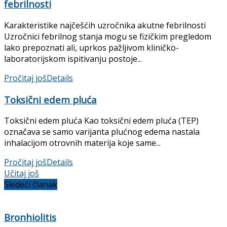
febrilnosti
Karakteristike najčešćih uzročnika akutne febrilnosti
Uzročnici febrilnog stanja mogu se fizič­kim pregledom
lako prepoznati ali, uprkos pažljivom kliničko-
laboratorijskom ispiti­vanju postoje...
Pročitaj još
Details
Toksični edem pluća
Toksični edem pluća Kao toksični edem pluća (TEP)
označava se samo varijanta plućnog edema nastala
inhalacijom otrovnih materija koje same...
Pročitaj još
Details
Učitaj još
Sledeći članak
Bronhiolitis