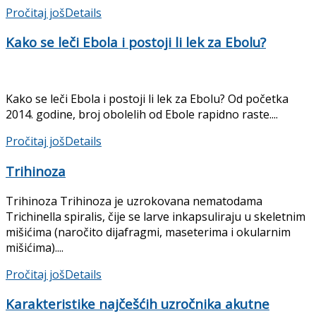
Pročitaj još
Details
Kako se leči Ebola i postoji li lek za Ebolu?
Kako se leči Ebola i postoji li lek za Ebolu? Od početka
2014. godine, broj obolelih od Ebole rapidno raste....
Pročitaj još
Details
Trihinoza
Trihinoza Trihinoza je uzrokovana nematodama
Trichinella spiralis, čije se larve inkapsuliraju u skeletnim
mišićima (naročito dija­fragmi, maseterima i okularnim
mišićima)....
Pročitaj još
Details
Karakteristike najčešćih uzročnika akutne