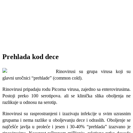
Prehlada kod dece
Rinovirusi su grupa virusa koji su
glavni uročnici “prehlade” (common cold).
Rinovirusi pripadaju rodu Picorna virusa, zajedno sa enterovirusima.
Postoji preko 100 serotipova. ali se klinička slika obolje­nja ne
razlikuje u odnosu na serotip.
Rinovirusi su rasprostranjeni i izazivaju infekcije u svim uzrasnim
grupama i nema razlike u oboljevanju dece i odraslih. Oboljenje se
najčešće javlja u proleće i jesen i 30-40% “prehlada” izazvano je