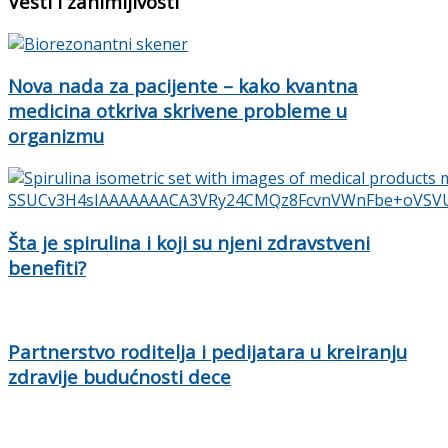
Vesti i zanimljivosti
Nova nada za pacijente – kako kvantna
medicina otkriva skrivene probleme u
organizmu
Šta je spirulina i koji su njeni zdravstveni
benefiti?
Partnerstvo roditelja i pedijatara u kreiranju
zdravije budućnosti dece