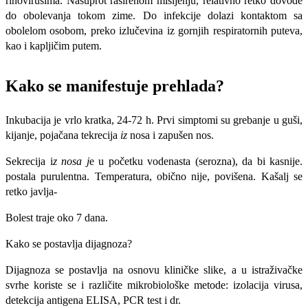
rinovirusima. Nasuprot raširenom mišljenju, relativno retko dovode
do obolevanja tokom zime. Do infekcije dolazi kontaktom sa
obolelom osobom, preko izlučevina iz gornjih respiratornih puteva,
kao i kapljičim putem.
Kako se manifestuje prehlada?
Inkubacija je vrlo kratka, 24-72 h. Prvi simptomi su grebanje u guši,
kijanje, pojačana tekrecija
iz
nosa i zapušen nos.
Sekrecija i
z nosa j
e u početku vodenasta (serozna), da bi kasnije.
postala purulentna. Temperatura, obično nije, povišena. Kašalj se
retko javlja-
Bolest traje oko 7 dana.
Kako se postavlja dijagnoza?
Dijagnoza se postavlja na osnovu kliničke slike, a u istraživačke
svrhe koriste se i različite mikrobiološke metode: izolacija virusa,
detekcija antigena ELISA, PCR test i dr.