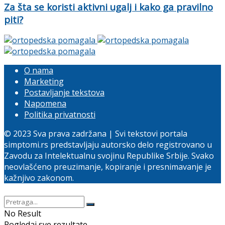
Za šta se koristi aktivni ugalj i kako ga pravilno
piti?
O nama
Marketing
Postavljanje tekstova
Napomena
Politika privatnosti
© 2023 Sva prava zadržana | Svi tekstovi portala
simptomi.rs predstavljaju autorsko delo registrovano u
Zavodu za Intelektualnu svojinu Republike Srbije. Svako
neovlašćeno preuzimanje, kopiranje i presnimavanje je
kažnjivo zakonom.
No Result
Pogledaj sve rezultate