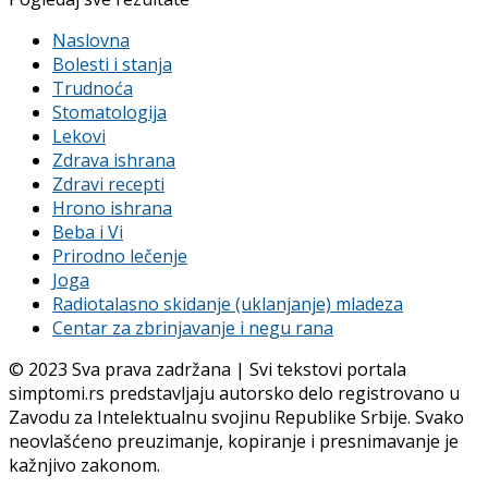
Naslovna
Bolesti i stanja
Trudnoća
Stomatologija
Lekovi
Zdrava ishrana
Zdravi recepti
Hrono ishrana
Beba i Vi
Prirodno lečenje
Joga
Radiotalasno skidanje (uklanjanje) mladeza
Centar za zbrinjavanje i negu rana
© 2023 Sva prava zadržana | Svi tekstovi portala
simptomi.rs predstavljaju autorsko delo registrovano u
Zavodu za Intelektualnu svojinu Republike Srbije. Svako
neovlašćeno preuzimanje, kopiranje i presnimavanje je
kažnjivo zakonom.