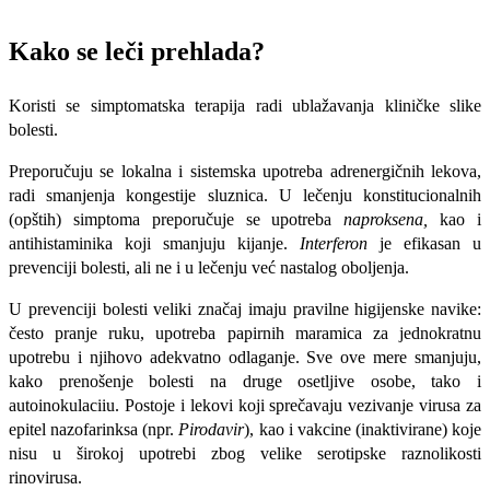
Kako se leči prehlada?
Koristi se simptomatska terapija radi ublažavanja kliničke slike
bolesti.
Prepo­ručuju se lokalna i sistemska upotreba adrenergičnih lekova,
radi smanjenja kongestije sluznica. U lečenju konstitucionalnih
(opštih) simptoma preporučuje se upotreba
naproksena,
kao i
antihistaminika koji smanjuju kijanje.
Interferon
je efikasan u
prevenciji bolesti, ali ne i u lečenju već nastalog oboljenja.
U prevenciji bolesti veliki značaj imaju pravilne higijenske navike:
često pranje ruku, upotreba papirnih maramica za jednokratnu
upotrebu i njihovo adekvatno odlaganje. Sve ove mere smanjuju,
kako prenošenje bolesti na druge osetljive osobe, tako i
autoinokulaciiu. Postoje i lekovi koji sprečavaju vezivanje virusa za
epitel nazofarinksa (npr.
Pirodavir
), kao i vakcine (inaktivirane) koje
nisu u širokoj upotrebi zbog velike serotipske raznolikosti
rinovirusa.