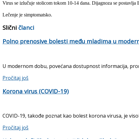
Virus se izlučuje stolicom tokom 10-14 dana. Dijagnoza se postavlja
Lečenje je simptomatsko.
Slični
članci
Polno prenosive bolesti među mladima u mode
U modernom dobu, povećana dostupnost informacija, prome
Details
Pročitaj još
Korona virus (COVID-19)
COVID-19, takođe poznat kao bolest korona virusa, je visoko
Details
Pročitaj još