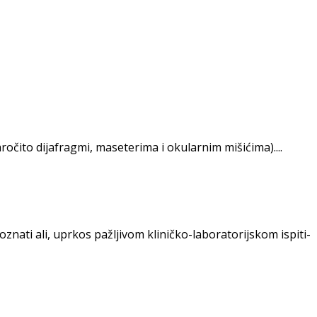
očito dija­fragmi, maseterima i okularnim mišićima)....
znati ali, uprkos pažljivom kliničko-laboratorijskom ispiti­