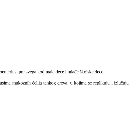
roenteritis, pre svega kod male dece i mlađe školske dece.
usima mukoznih ćelija tankog creva, u kojima se replikuju i izlučuju