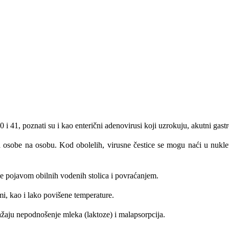
 i 41, poznati su i kao enterični adenovirusi koji uzrokuju, akutni gast
sa osobe na osobu. Kod obolelih, virusne čestice se mogu naći u nukle
 se pojavom obil­nih vodenih stolica i povraćanjem.
mi, kao i lako povišene temperature.
ažaju nepodnošenje mleka (laktoze) i malapsorpcija.