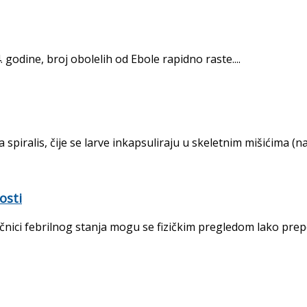
. godine, broj obolelih od Ebole rapidno raste....
iralis, čije se larve inkapsuliraju u skeletnim mišićima (nar
osti
nici febrilnog stanja mogu se fizič­kim pregledom lako prepo