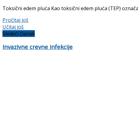
Toksični edem pluća Kao toksični edem pluća (TEP) označav
Details
Pročitaj još
Učitaj još
Sledeći članak
Invazivne crevne infekcije