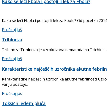
Kako se leči Ebola i postoji li lek za Ebolu?
Kako se leči Ebola i postoji li lek za Ebolu? Od početka 2014
Details
Pročitaj još
Trihinoza
Trihinoza Trihinoza je uzrokovana nematodama Trichinella sp
Details
Pročitaj još
Karakteristike najčešćih uzročnika akutne febriln
Karakteristike najčešćih uzročnika akutne febrilnosti Uzroč
vanju postoje...
Details
Pročitaj još
Toksični edem pluća