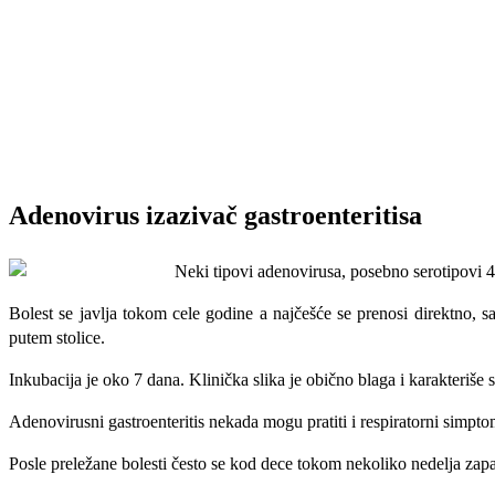
Adenovirus izazivač gastroenteritisa
Neki tipovi adenovirusa, posebno serotipovi 40
Bolest se javlja tokom cele godine a najčešće se prenosi direktno, 
putem stolice.
Inkubacija je oko 7 dana. Klinička slika je obično blaga i karakteriše
Adenovirusni gastroenteritis nekada mogu pratiti i respiratorni simpto
Posle preležane bolesti često se kod dece tokom nekoliko nedelja zap