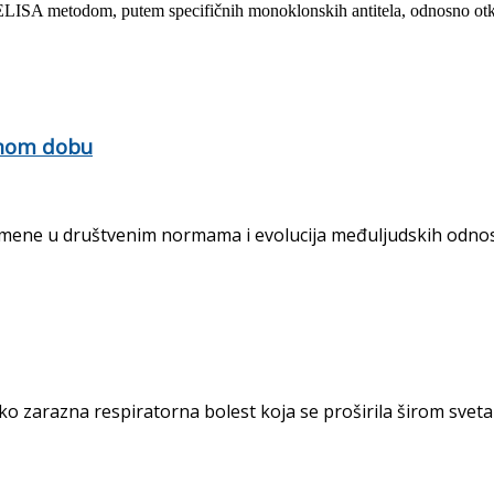
 ELISA metodom, putem specifičnih monoklonskih antitela, odnosno otkri
rnom dobu
ne u društvenim normama i evolucija međuljudskih odnosa 
 zarazna respiratorna bolest koja se proširila širom sveta o