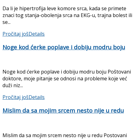
Da li je hipertrofija leve komore srca, kada se primete
znaci tog stanja-obolenja srca na EKG-u, trajna bolest ili
se...
Pročitaj još
Details
Noge kod ćerke poplave i dobiju modru boju
Noge kod ćerke poplave i dobiju modru boju Poštovani
doktore, moje pitanje se odnosi na probleme koje već
duži niz...
Pročitaj još
Details
Mislim da sa mojim srcem nesto nije u redu
Mislim da sa mojim srcem nesto nije u redu Postovani