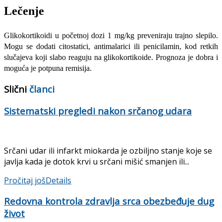
Lečenje
Glikokortikoidi u početnoj dozi 1 mg/kg preveniraju trajno slepilo.
Mogu se dodati citostatici, antimalarici ili penicilamin, kod retkih
slučajeva koji slabo reaguju na glikokortikoide. Prognoza je dobra i
moguća je potpuna remisija.
Slični
članci
Sistematski pregledi nakon srčanog udara
Srčani udar ili infarkt miokarda je ozbiljno stanje koje se
javlja kada je dotok krvi u srčani mišić smanjen ili...
Pročitaj još
Details
Redovna kontrola zdravlja srca obezbeđuje dug
život