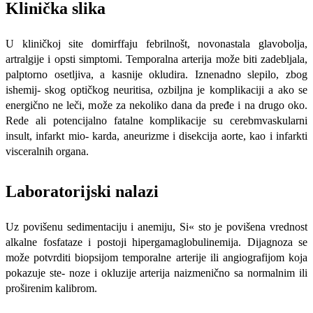
Klinička slika
U kliničkoj site domirffaju febrilnošt, novonastala glavobolja,
artralgije i opsti simptomi. Temporalna arterija može biti zadebljala,
palptorno osetljiva, a kasnije okludira. Iznenadno slepilo, zbog
ishemij- skog optičkog neuritisa, ozbiljna je kompli­kaciji a ako se
energično ne leči, može za nekoliko dana da pređe i na drugo oko.
Rede ali potencijalno fatalne komplikacije su cerebmvaskularni
insult, infarkt mio- karda, aneurizme i disekcija aorte, kao i in­farkti
visceralnih organa.
Laboratorijski nalazi
Uz povišenu sedimentaciju i anemiju, Si« sto je povišena vrednost
alkalne fosfataze i postoji hipergamaglobulinemija. Dijagno­za se
može potvrditi biopsijom temporalne arterije ili angiografijom koja
pokazuje ste- noze i okluzije arterija naizmenično sa nor­malnim ili
proširenim kalibrom.