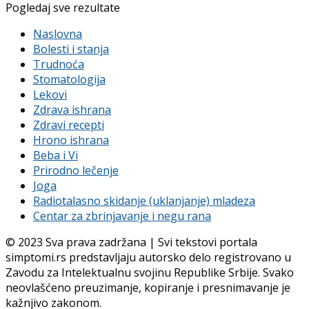
Pogledaj sve rezultate
Naslovna
Bolesti i stanja
Trudnoća
Stomatologija
Lekovi
Zdrava ishrana
Zdravi recepti
Hrono ishrana
Beba i Vi
Prirodno lečenje
Joga
Radiotalasno skidanje (uklanjanje) mladeza
Centar za zbrinjavanje i negu rana
© 2023 Sva prava zadržana | Svi tekstovi portala
simptomi.rs predstavljaju autorsko delo registrovano u
Zavodu za Intelektualnu svojinu Republike Srbije. Svako
neovlašćeno preuzimanje, kopiranje i presnimavanje je
kažnjivo zakonom.