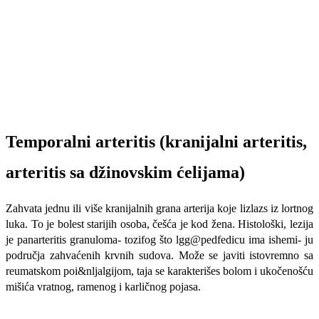
Temporalni arteritis (kranijalni arteritis,
arteritis sa džinovskim ćelijama)
Zahvata jednu ili više kranijalnih grana arterija koje lizlazs iz lortnog
luka. To je bolest starijih osoba, češća je kod žena. Histološki, lezija
je panarteritis granuloma- tozifog što lgg@pedfedicu ima ishemi- ju
područja zahvaćenih krvnih sudova. Mo­že se javiti istovremno sa
reumatskom poi&nljalgijom, taja se karakterišes bolom i ukočenošću
mišića vratnog, ramenog i karličnog pojasa.