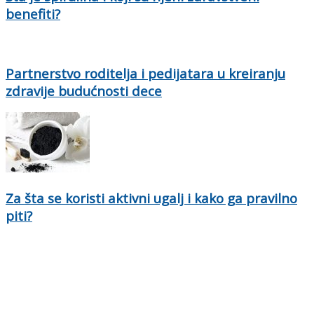
benefiti?
Partnerstvo roditelja i pedijatara u kreiranju
zdravije budućnosti dece
Za šta se koristi aktivni ugalj i kako ga pravilno
piti?