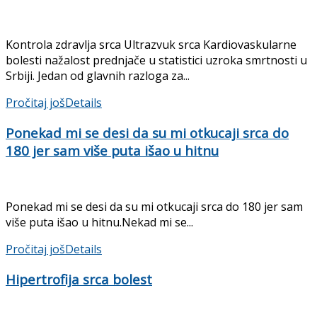
Kontrola zdravlja srca Ultrazvuk srca Kardiovaskularne
bolesti nažalost prednjače u statistici uzroka smrtnosti u
Srbiji. Jedan od glavnih razloga za...
Pročitaj još
Details
Ponekad mi se desi da su mi otkucaji srca do
180 jer sam više puta išao u hitnu
Ponekad mi se desi da su mi otkucaji srca do 180 jer sam
više puta išao u hitnu.Nekad mi se...
Pročitaj još
Details
Hipertrofija srca bolest