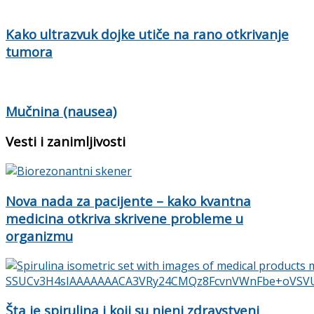
Kako ultrazvuk dojke utiče na rano otkrivanje
tumora
Mučnina (nausea)
Vesti i zanimljivosti
Nova nada za pacijente – kako kvantna
medicina otkriva skrivene probleme u
organizmu
Šta je spirulina i koji su njeni zdravstveni