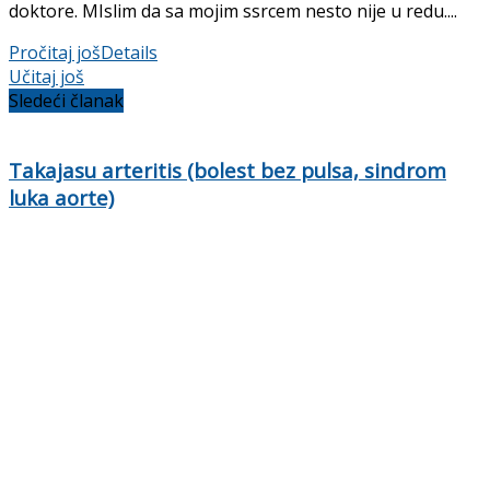
doktore. MIslim da sa mojim ssrcem nesto nije u redu....
Pročitaj još
Details
Učitaj još
Sledeći članak
Takajasu arteritis (bolest bez pulsa, sindrom
luka aorte)