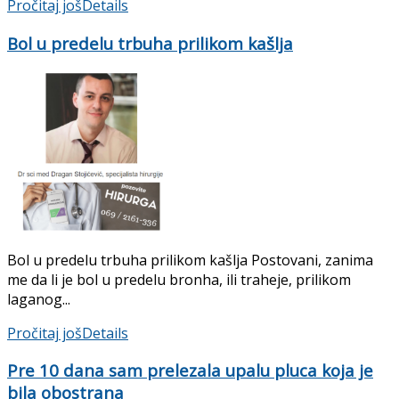
Pročitaj još
Details
Bol u predelu trbuha prilikom kašlja
Bol u predelu trbuha prilikom kašlja Postovani, zanima
me da li je bol u predelu bronha, ili traheje, prilikom
laganog...
Pročitaj još
Details
Pre 10 dana sam prelezala upalu pluca koja je
bila obostrana