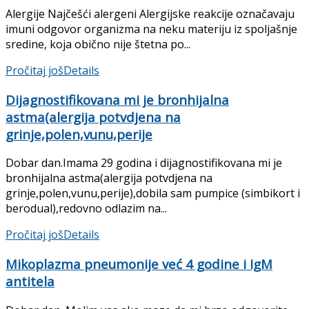
Alergije Najčešći alergeni Alergijske reakcije označavaju
imuni odgovor organizma na neku materiju iz spoljašnje
sredine, koja obično nije štetna po...
Pročitaj još
Details
Dijagnostifikovana mi je bronhijalna
astma(alergija potvdjena na
grinje,polen,vunu,perije
Dobar dan.Imama 29 godina i dijagnostifikovana mi je
bronhijalna astma(alergija potvdjena na
grinje,polen,vunu,perije),dobila sam pumpice (simbikort i
berodual),redovno odlazim na...
Pročitaj još
Details
Mikoplazma pneumonije već 4 godine i IgM
antitela