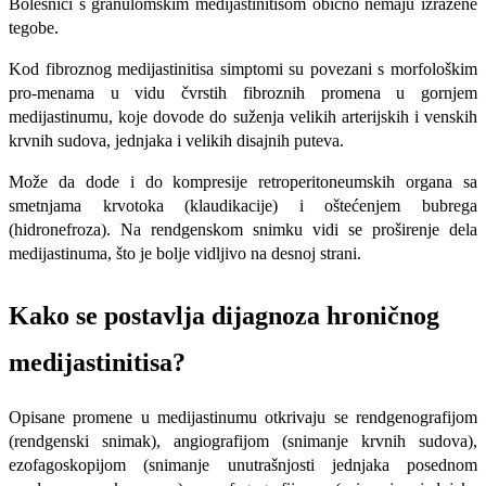
Bolesnici s granulomskim medijastinitisom obično nemaju izra­žene
tegobe.
Kod fibroznog medijastinitisa simptomi su povezani s morfološkim
pro-menama u vidu čvrstih fibroznih promena u gornjem
medijastinumu, koje dovode do suženja velikih arterijskih i venskih
krvnih sudova, jednjaka i velikih disajnih puteva.
Može da dode i do kompresije retroperitoneumskih organa sa
smetnjama krvotoka (klaudikacije) i oštećenjem bubrega
(hidronefroza). Na rendgenskom snimku vidi se proširenje dela
medijastinuma, što je bolje vidljivo na desnoj strani.
Kako se postavlja dijagnoza hroničnog
medijastinitisa?
Opisane promene u medijastinumu otkrivaju se rendgenografijom
(rendgenski snimak), angiografijom (snimanje krvnih sudova),
ezofagoskopijom (snimanje unutrašnjosti jednjaka posednom