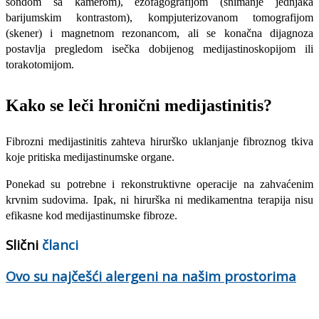
sondom sa kamerom), ezofagografijom (snimanje jednjaka
barijumskim kontrastom), kompjuterizovanom tomografijom
(skener) i magnetnom rezonancom, ali se konačna di­jagnoza
postavlja pregledom isečka dobijenog medijastinoskopijom ili
torakotomijom.
Kako se leči hronični medijastinitis?
Fibrozni medijastinitis zahteva hirurško uklanjanje fibroznog tkiva
koje pritiska medijastinumske organe.
Ponekad su potrebne i rekonstruktivne operacije na zahvaćenim
krvnim sudovima. Ipak, ni hirurška ni medikamentna terapija nisu
efi­kasne kod medijastinumske fibroze.
Slični
članci
Ovo su najčešći alergeni na našim prostorima