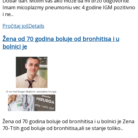
Dobar dan. Molim vas ako moze da mi brzo odgovorite.
Imam micoplazmy pneumoniu vec 4 godine IGM pozitivno
i ne...
Pročitaj još
Details
Žena od 70 godina boluje od bronhitisa i u
bolnici je
Žena od 70 godina boluje od bronhitisa i u bolnici je Zena
70-Ttih god boluje od bronhitisa,ali se stanje toliko...