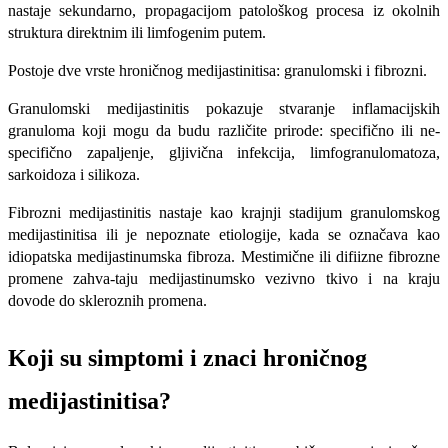
nastaje sekundarno, propagacijom patološkog procesa iz okolnih
struktura di­rektnim ili limfogenim putem.
Postoje dve vrste hroničnog medijastinitisa: granulomski i fibrozni.
Granulomski medijastinitis pokazuje stva­ranje inflamacijskih
granuloma koji mogu da budu različite prirode: specifično ili ne­
specifično zapaljenje, gljivična infekcija, limfogranulomatoza,
sarkoidoza i silikoza.
Fibrozni medijastinitis nastaje kao krajnji stadijum granulomskog
medijastinitisa ili je nepoznate etiologije, kada se označava kao
idiopatska medijastinumska fibroza. Mestimične ili difiizne fibrozne
promene zahva-taju medijastinumsko vezivno tkivo i na kra­ju
dovode do skleroznih promena.
Koji su simptomi i znaci hroničnog
medijastinitisa?