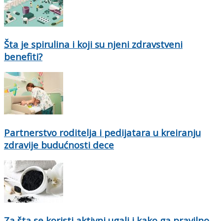
Šta je spirulina i koji su njeni zdravstveni
benefiti?
Partnerstvo roditelja i pedijatara u kreiranju
zdravije budućnosti dece
Za šta se koristi aktivni ugalj i kako ga pravilno