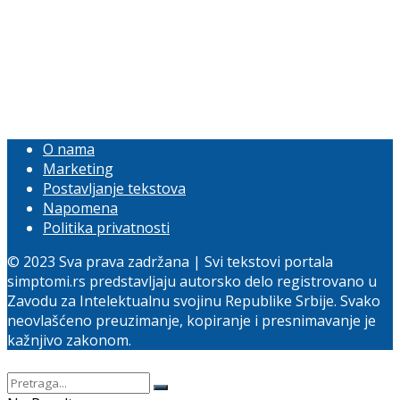
O nama
Marketing
Postavljanje tekstova
Napomena
Politika privatnosti
© 2023 Sva prava zadržana | Svi tekstovi portala
simptomi.rs predstavljaju autorsko delo registrovano u
Zavodu za Intelektualnu svojinu Republike Srbije. Svako
neovlašćeno preuzimanje, kopiranje i presnimavanje je
kažnjivo zakonom.