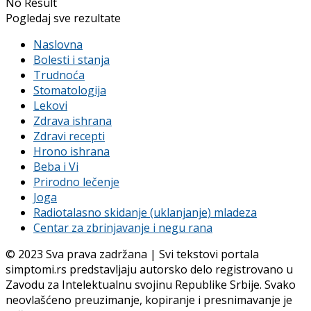
No Result
Pogledaj sve rezultate
Naslovna
Bolesti i stanja
Trudnoća
Stomatologija
Lekovi
Zdrava ishrana
Zdravi recepti
Hrono ishrana
Beba i Vi
Prirodno lečenje
Joga
Radiotalasno skidanje (uklanjanje) mladeza
Centar za zbrinjavanje i negu rana
© 2023 Sva prava zadržana | Svi tekstovi portala
simptomi.rs predstavljaju autorsko delo registrovano u
Zavodu za Intelektualnu svojinu Republike Srbije. Svako
neovlašćeno preuzimanje, kopiranje i presnimavanje je