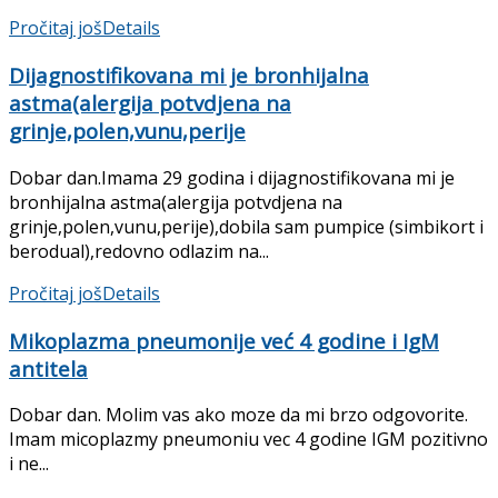
Pročitaj još
Details
Dijagnostifikovana mi je bronhijalna
astma(alergija potvdjena na
grinje,polen,vunu,perije
Dobar dan.Imama 29 godina i dijagnostifikovana mi je
bronhijalna astma(alergija potvdjena na
grinje,polen,vunu,perije),dobila sam pumpice (simbikort i
berodual),redovno odlazim na...
Pročitaj još
Details
Mikoplazma pneumonije već 4 godine i IgM
antitela
Dobar dan. Molim vas ako moze da mi brzo odgovorite.
Imam micoplazmy pneumoniu vec 4 godine IGM pozitivno
i ne...