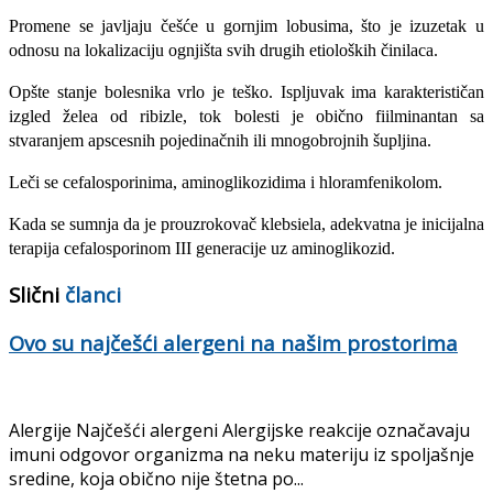
Promene se javljaju češće u gornjim lobusima, što je izuzetak u
odnosu na loka­lizaciju ognjišta svih drugih etioloških čini­laca.
Opšte stanje bolesnika vrlo je teško. Ispljuvak ima karakterističan
izgled želea od ribizle, tok bolesti je obično fiilminantan sa
stvaranjem apscesnih pojedinačnih ili mno­gobrojnih šupljina.
Leči se cefalosporinima, aminoglikozidima i hloramfenikolom.
Kada se sumnja da je prouzrokovač klebsiela, ade­kvatna je inicijalna
terapija cefalosporinom III generacije uz aminoglikozid.
Slični
članci
Ovo su najčešći alergeni na našim prostorima
Alergije Najčešći alergeni Alergijske reakcije označavaju
imuni odgovor organizma na neku materiju iz spoljašnje
sredine, koja obično nije štetna po...