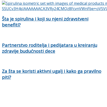
Šta je spirulina i koji su njeni zdravstveni
benefiti?
Partnerstvo roditelja i pedijatara u kreiranju
zdravije budućnosti dece
Za šta se koristi aktivni ugalj i kako ga pravilno
piti?