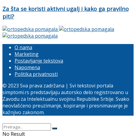
Za šta se koristi aktivni ugalj i kako ga pravilno
piti?
O nama
Marketing
Postavljanje tekstova
Napomena
Politika privatnosti
© 2023 Sva prava zadržana | Svi tekstovi portala
simptomi.rs predstavljaju autorsko delo registrovano u
Zavodu za Intelektualnu svojinu Republike Srbije. Svako
neovlašćeno preuzimanje, kopiranje i presnimavanje je
kažnjivo zakonom.
No Result