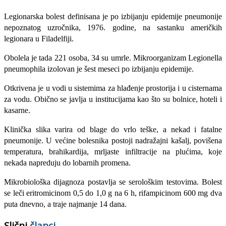
Legionarska bolest definisana je po izbijanju epidemije pneumonije
nepoznatog uzročnika, 1976. go­dine, na sastanku američkih
legionara u Filadelfiji.
Obolela je tada 221 osoba, 34 su umrle. Mikroorganizam Legionella
pneu­mophila izolovan je šest meseci po izbijanju epidemije.
Otkrivena je u vodi u sistemima za hlađenje prostorija i u cisternama
za vo­du. Obično se javlja u institucijama kao što su bolnice, hoteli i
kasarne.
Klinička slika varira od blage do vrlo teške, a nekad i fatalne
pneumonije. U većine bolesnika po­stoji nadražajni kašalj, povišena
temperatu­ra, brahikardija, mrljaste infiltracije na plu­ćima, koje
nekada napreduju do lobarnih promena.
Mikrobiološka dijagnoza postav­lja se serološkim testovima. Bolest
se leči eritromicinom 0,5 do 1,0 g na 6 h, rifampicinom 600 mg dva
puta dnevno, a traje naj­manje 14 dana.
Slični
članci