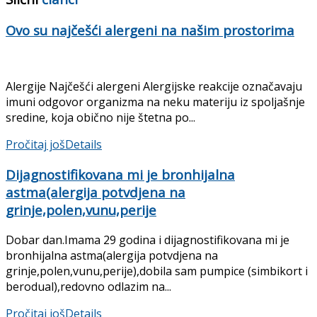
Ovo su najčešći alergeni na našim prostorima
Alergije Najčešći alergeni Alergijske reakcije označavaju
imuni odgovor organizma na neku materiju iz spoljašnje
sredine, koja obično nije štetna po...
Pročitaj još
Details
Dijagnostifikovana mi je bronhijalna
astma(alergija potvdjena na
grinje,polen,vunu,perije
Dobar dan.Imama 29 godina i dijagnostifikovana mi je
bronhijalna astma(alergija potvdjena na
grinje,polen,vunu,perije),dobila sam pumpice (simbikort i
berodual),redovno odlazim na...
Pročitaj još
Details