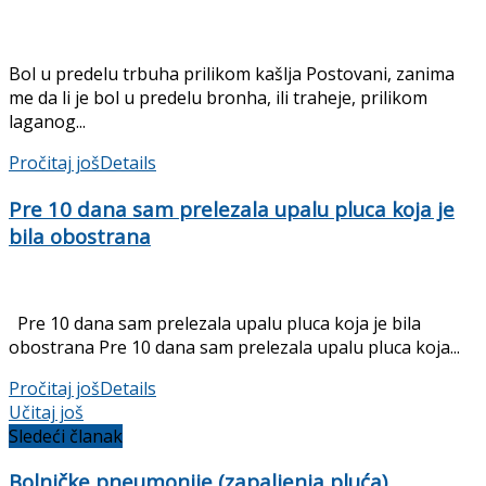
Bol u predelu trbuha prilikom kašlja Postovani, zanima
me da li je bol u predelu bronha, ili traheje, prilikom
laganog...
Pročitaj još
Details
Pre 10 dana sam prelezala upalu pluca koja je
bila obostrana
Pre 10 dana sam prelezala upalu pluca koja je bila
obostrana Pre 10 dana sam prelezala upalu pluca koja...
Pročitaj još
Details
Učitaj još
Sledeći članak
Bolničke pneumonije (zapaljenja pluća)