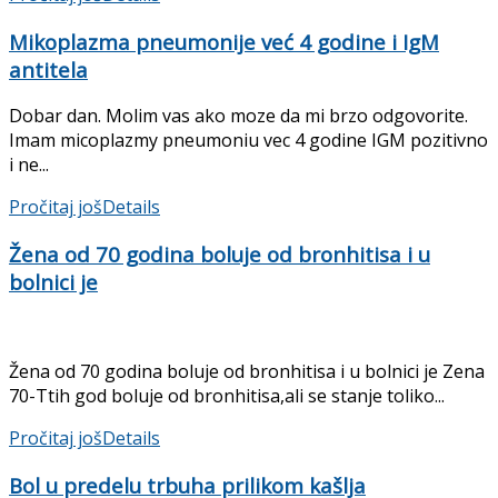
Mikoplazma pneumonije već 4 godine i IgM
antitela
Dobar dan. Molim vas ako moze da mi brzo odgovorite.
Imam micoplazmy pneumoniu vec 4 godine IGM pozitivno
i ne...
Pročitaj još
Details
Žena od 70 godina boluje od bronhitisa i u
bolnici je
Žena od 70 godina boluje od bronhitisa i u bolnici je Zena
70-Ttih god boluje od bronhitisa,ali se stanje toliko...
Pročitaj još
Details
Bol u predelu trbuha prilikom kašlja