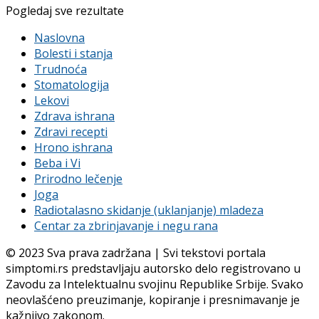
Pogledaj sve rezultate
Naslovna
Bolesti i stanja
Trudnoća
Stomatologija
Lekovi
Zdrava ishrana
Zdravi recepti
Hrono ishrana
Beba i Vi
Prirodno lečenje
Joga
Radiotalasno skidanje (uklanjanje) mladeza
Centar za zbrinjavanje i negu rana
© 2023 Sva prava zadržana | Svi tekstovi portala
simptomi.rs predstavljaju autorsko delo registrovano u
Zavodu za Intelektualnu svojinu Republike Srbije. Svako
neovlašćeno preuzimanje, kopiranje i presnimavanje je
kažnjivo zakonom.