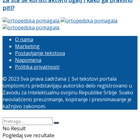
piti?
O nama
Marketing
Postavljanje tekstova
Napomena
Politika privatnosti
© 2023 Sva prava zadržana | Svi tekstovi portala
simptomi.rs predstavljaju autorsko delo registrovano u
Zavodu za Intelektualnu svojinu Republike Srbije. Svako
neovlašćeno preuzimanje, kopiranje i presnimavanje je
kažnjivo zakonom.
No Result
Pogledaj sve rezultate