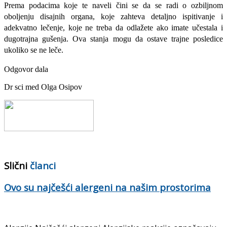
Prema podacima koje te naveli čini se da se radi o ozbiljnom
oboljenju disajnih organa, koje zahteva detaljno ispitivanje i
adekvatno lečenje, koje ne treba da odlažete ako imate učestala i
dugotrajna gušenja. Ova stanja mogu da ostave trajne posledice
ukoliko se ne leče.
Odgovor dala
Dr sci med Olga Osipov
Slični
članci
Ovo su najčešći alergeni na našim prostorima