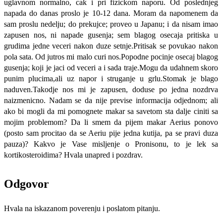
uglavnom normalno, cak i pri fizickom naporu. Od poslednjeg
napada do danas proslo je 10-12 dana. Moram da napomenem da
sam proslu nedelju; do prekujce; proveo u Japanu; i da nisam imao
zapusen nos, ni napade gusenja; sem blagog osecaja pritiska u
grudima jedne veceri nakon duze setnje.Pritisak se povukao nakon
pola sata. Od jutros mi malo curi nos.Popodne pocinje osecaj blagog
gusenja; koji je jaci od veceri a i sada traje.Mogu da udahnem skoro
punim plucima,ali uz napor i struganje u grlu.Stomak je blago
naduven.Takodje nos mi je zapusen, doduse po jedna nozdrva
naizmenicno. Nadam se da nije previse informacija odjednom; ali
ako bi mogli da mi pomognete makar sa savetom sta dalje ciniti sa
mojim problemom? Da li smem da pijem makar Aerius ponovo
(posto sam procitao da se Aeriu pije jedna kutija, pa se pravi duza
pauza)? Kakvo je Vase misljenje o Pronisonu, to je lek sa
kortikosteroidima? Hvala unapred i pozdrav.
Odgovor
Hvala na iskazanom poverenju i poslatom pitanju.