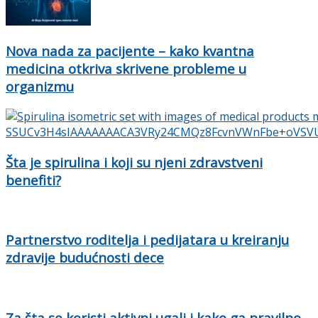
Nova nada za pacijente – kako kvantna
medicina otkriva skrivene probleme u
organizmu
Šta je spirulina i koji su njeni zdravstveni
benefiti?
Partnerstvo roditelja i pedijatara u kreiranju
zdravije budućnosti dece
Za šta se koristi aktivni ugalj i kako ga pravilno