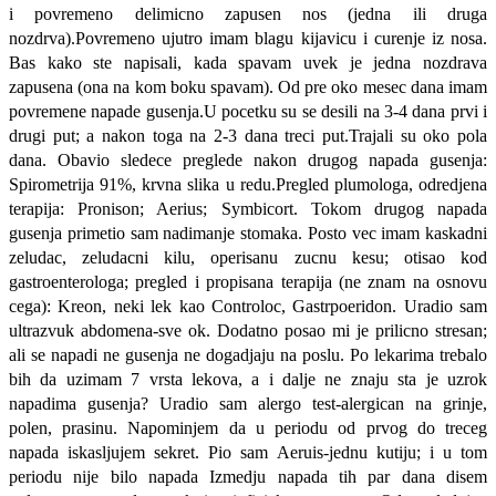
i povremeno delimicno zapusen nos (jedna ili druga
nozdrva).Povremeno ujutro imam blagu kijavicu i curenje iz nosa.
Bas kako ste napisali, kada spavam uvek je jedna nozdrava
zapusena (ona na kom boku spavam). Od pre oko mesec dana imam
povremene napade gusenja.U pocetku su se desili na 3-4 dana prvi i
drugi put; a nakon toga na 2-3 dana treci put.Trajali su oko pola
dana. Obavio sledece preglede nakon drugog napada gusenja:
Spirometrija 91%, krvna slika u redu.Pregled plumologa, odredjena
terapija: Pronison; Aerius; Symbicort. Tokom drugog napada
gusenja primetio sam nadimanje stomaka. Posto vec imam kaskadni
zeludac, zeludacni kilu, operisanu zucnu kesu; otisao kod
gastroenterologa; pregled i propisana terapija (ne znam na osnovu
cega): Kreon, neki lek kao Controloc, Gastrpoeridon. Uradio sam
ultrazvuk abdomena-sve ok. Dodatno posao mi je prilicno stresan;
ali se napadi ne gusenja ne dogadjaju na poslu. Po lekarima trebalo
bih da uzimam 7 vrsta lekova, a i dalje ne znaju sta je uzrok
napadima gusenja? Uradio sam alergo test-alergican na grinje,
polen, prasinu. Napominjem da u periodu od prvog do treceg
napada iskasljujem sekret. Pio sam Aeruis-jednu kutiju; i u tom
periodu nije bilo napada Izmedju napada tih par dana disem