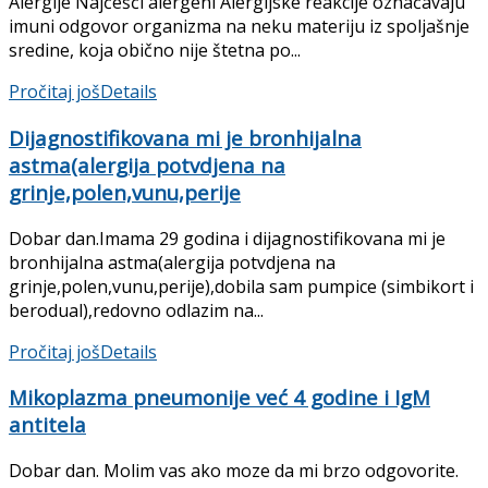
Alergije Najčešći alergeni Alergijske reakcije označavaju
imuni odgovor organizma na neku materiju iz spoljašnje
sredine, koja obično nije štetna po...
Pročitaj još
Details
Dijagnostifikovana mi je bronhijalna
astma(alergija potvdjena na
grinje,polen,vunu,perije
Dobar dan.Imama 29 godina i dijagnostifikovana mi je
bronhijalna astma(alergija potvdjena na
grinje,polen,vunu,perije),dobila sam pumpice (simbikort i
berodual),redovno odlazim na...
Pročitaj još
Details
Mikoplazma pneumonije već 4 godine i IgM
antitela
Dobar dan. Molim vas ako moze da mi brzo odgovorite.