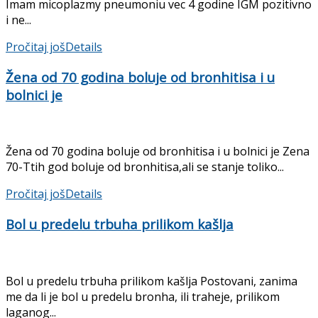
Imam micoplazmy pneumoniu vec 4 godine IGM pozitivno
i ne...
Pročitaj još
Details
Žena od 70 godina boluje od bronhitisa i u
bolnici je
Žena od 70 godina boluje od bronhitisa i u bolnici je Zena
70-Ttih god boluje od bronhitisa,ali se stanje toliko...
Pročitaj još
Details
Bol u predelu trbuha prilikom kašlja
Bol u predelu trbuha prilikom kašlja Postovani, zanima
me da li je bol u predelu bronha, ili traheje, prilikom
laganog...