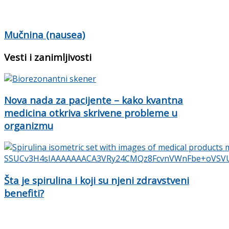
Mučnina (nausea)
Vesti i zanimljivosti
Nova nada za pacijente – kako kvantna
medicina otkriva skrivene probleme u
organizmu
Šta je spirulina i koji su njeni zdravstveni
benefiti?