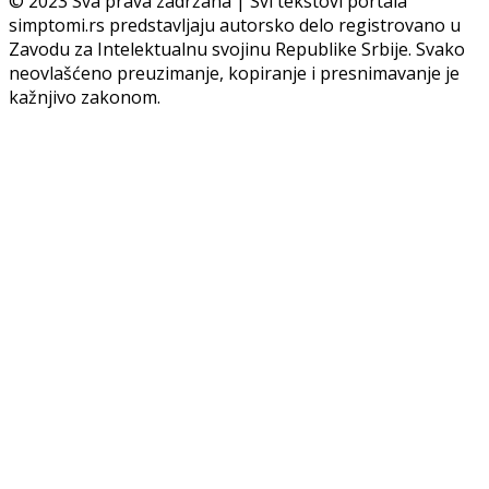
© 2023 Sva prava zadržana | Svi tekstovi portala
simptomi.rs predstavljaju autorsko delo registrovano u
Zavodu za Intelektualnu svojinu Republike Srbije. Svako
neovlašćeno preuzimanje, kopiranje i presnimavanje je
kažnjivo zakonom.