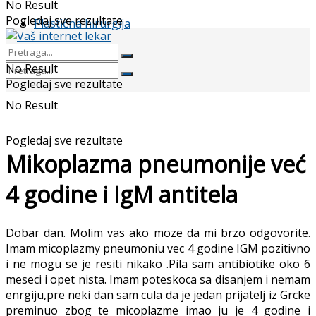
No Result
Pogledaj sve rezultate
Plastična hirurgija
No Result
Pogledaj sve rezultate
No Result
Pogledaj sve rezultate
Mikoplazma pneumonije već
4 godine i IgM antitela
Dobar dan. Molim vas ako moze da mi brzo odgovorite.
Imam micoplazmy pneumoniu vec 4 godine IGM pozitivno
i ne mogu se je resiti nikako .Pila sam antibiotike oko 6
meseci i opet nista. Imam poteskoca sa disanjem i nemam
enrgiju,pre neki dan sam cula da je jedan prijatelj iz Grcke
preminuo zbog te micoplazme imao ju je 4 godine i