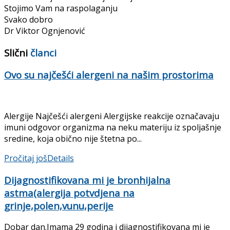
Stojimo Vam na raspolaganju
Svako dobro
Dr Viktor Ognjenović
Slični
članci
Ovo su najčešći alergeni na našim prostorima
Alergije Najčešći alergeni Alergijske reakcije označavaju
imuni odgovor organizma na neku materiju iz spoljašnje
sredine, koja obično nije štetna po...
Pročitaj još
Details
Dijagnostifikovana mi je bronhijalna
astma(alergija potvdjena na
grinje,polen,vunu,perije
Dobar dan.Imama 29 godina i dijagnostifikovana mi je