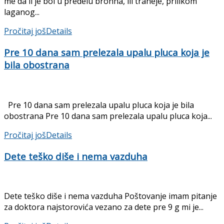
me da li je bol u predelu bronha, ili traheje, prilikom
laganog...
Pročitaj još
Details
Pre 10 dana sam prelezala upalu pluca koja je
bila obostrana
Pre 10 dana sam prelezala upalu pluca koja je bila
obostrana Pre 10 dana sam prelezala upalu pluca koja...
Pročitaj još
Details
Dete teško diše i nema vazduha
Dete teško diše i nema vazduha Poštovanje imam pitanje
za doktora najstorovića vezano za dete pre 9 g mi je...