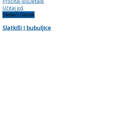
Pročitaj još
Details
Učitaj još
Sledeći članak
Slatkiši i bubuljice