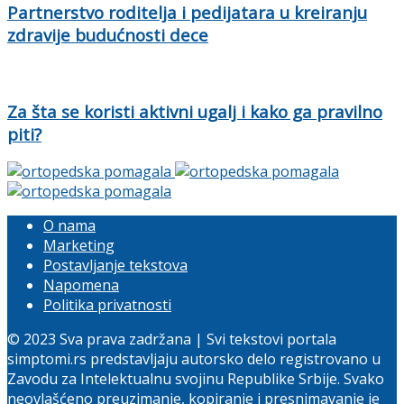
Partnerstvo roditelja i pedijatara u kreiranju
zdravije budućnosti dece
Za šta se koristi aktivni ugalj i kako ga pravilno
piti?
O nama
Marketing
Postavljanje tekstova
Napomena
Politika privatnosti
© 2023 Sva prava zadržana | Svi tekstovi portala
simptomi.rs predstavljaju autorsko delo registrovano u
Zavodu za Intelektualnu svojinu Republike Srbije. Svako
neovlašćeno preuzimanje, kopiranje i presnimavanje je