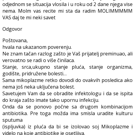
odjednom se situacija vlosila i u roku od 2 dane njega vise
nema. Molm vas recite mi sta da radim MOLIMMMMM
VAS daj te mi neki savet
Odgovor
Poštovana,
hvala na ukazanom poverenju.
Ne znam tačan razlog zašto je Vaš prijatelj preminuao, ali
verovatno se radi o više činilaca.
Stanje, srca,ukupno stanje pluća, stanje organizma,
godište, pridružene bolesti…
Sama mikoplazme retko dovodi do ovakvih posledica ako
nema još neka uključena bolest.
Savetujem Vam da se obradite infektologu i da se ispita
do kraja zašto imate tako upornu infekciju.
Onda da se ponovo počne sa drugom kombinacijom
antibiotika. Pre toga možda ima smisla uradite kulturu
sputuma
(ispljuvka) iz pluća da bi se izolovao soj Mikoplazme i
videlo na koje antibiotike je osetljiva.