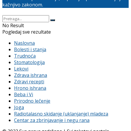
kažnjivo zakonom.
No Result
Pogledaj sve rezultate
Naslovna
Bolesti i stanja
Trudnoća
Stomatologija
Lekovi
Zdrava ishrana
Zdravi recepti
Hrono ishrana
Beba i Vi
Prirodno lečenje
Joga
Radiotalasno skidanje (uklanjanje) mladeza
Centar za zbrinjavanje i negu rana