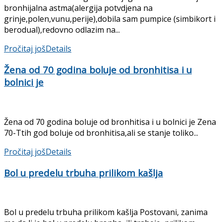
bronhijalna astma(alergija potvdjena na
grinje,polen,vunu,perije),dobila sam pumpice (simbikort i
berodual),redovno odlazim na...
Pročitaj još
Details
Žena od 70 godina boluje od bronhitisa i u
bolnici je
Žena od 70 godina boluje od bronhitisa i u bolnici je Zena
70-Ttih god boluje od bronhitisa,ali se stanje toliko...
Pročitaj još
Details
Bol u predelu trbuha prilikom kašlja
Bol u predelu trbuha prilikom kašlja Postovani, zanima