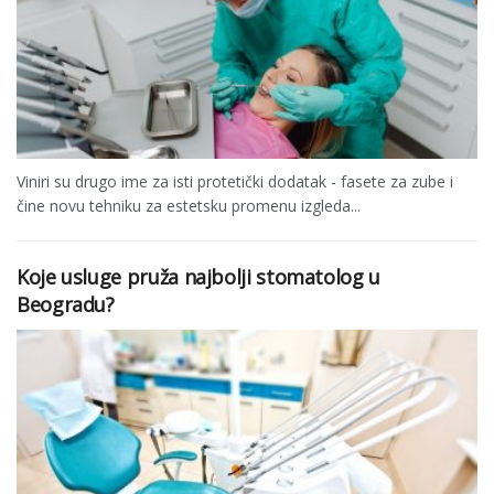
Viniri su drugo ime za isti protetički dodatak - fasete za zube i
čine novu tehniku za estetsku promenu izgleda...
Koje usluge pruža najbolji stomatolog u
Beogradu?