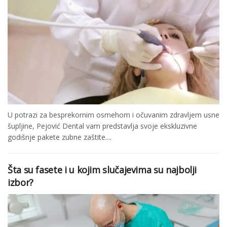
U potrazi za besprekornim osmehom i očuvanim zdravljem usne
šupljine, Pejović Dental vam predstavlja svoje ekskluzivne
godišnje pakete zubne zaštite....
Šta su fasete i u kojim slučajevima su najbolji
izbor?