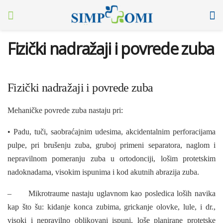
Fizički nadražaji i povrede zuba
Fizički nadražaji i povrede zuba
Mehaničke povrede zuba nastaju pri:
• Padu, tuči, saobraćajnim udesima, akcidentalnim perforacijama
pulpe, pri brušenju zuba, gruboj primeni separatora, naglom i
nepravilnom pomeranju zuba u ortodonciji, lošim protetskim
nadoknadama, visokim ispunima i kod akutnih abrazija zuba.
– Mikrotraume nastaju uglavnom kao posledica loših navika
kap što šu: kidanje konca zubima, grickanje olovke, lule, i dr.,
visoki i nepravilno oblikovani ispuni, loše planirane protetske