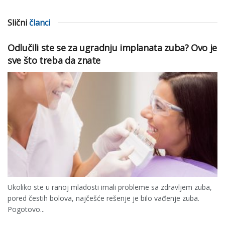
Slični
članci
Odlučili ste se za ugradnju implanata zuba? Ovo je
sve što treba da znate
Ukoliko ste u ranoj mladosti imali probleme sa zdravljem zuba,
pored čestih bolova, najčešće rešenje je bilo vađenje zuba.
Pogotovo...