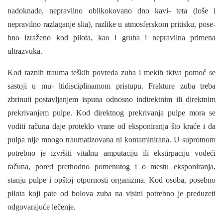
nadoknade, nepravilno oblikokovano dno kavi- teta (loše i
nepravilno razlaganje slia), razlike u atmosferskom pritisku, pose­
bno izraženo kod pilota, kao i gruba i nepravilna primena
ultrazvuka.
Kod raznih trauma teških povreda zuba i mekih tkiva pomoć se
sastoji u mu- ltidisciplinamom pristupu. Frakture zuba treba
zbrinuti postavljanjem ispuna odno­sno indirektnim ili direktnim
prekrivanjem pulpe. Kod direktnog prekrivanja pulpe mora se
voditi računa daje proteklo vrane od eksponiranja što kraće i da
pulpa nije mnogo traumatizovana ni kontaminirana. U suprotnom
potrebno je izvršiti vitalnu amputaciju ili ekstirpaciju vodeći
računa, pored prethodno pomenutog i o mestu eks­poniranja,
stanju pulpe i opštoj otpornosti organizma. Kod osoba, posebno
pilota ko­ji pate od bolova zuba na visini potrebno je preduzeti
odgovarajuće lečenje.