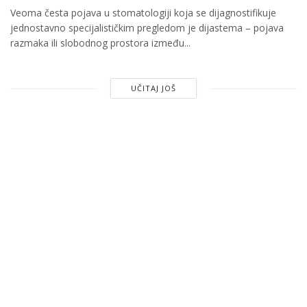
Veoma česta pojava u stomatologiji koja se dijagnostifikuje
jednostavno specijalističkim pregledom je dijastema – pojava
razmaka ili slobodnog prostora između...
UČITAJ JOŠ