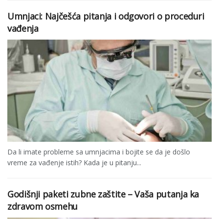
Umnjaci: Najčešća pitanja i odgovori o proceduri
vađenja
Da li imate probleme sa umnjacima i bojite se da je došlo
vreme za vađenje istih? Kada je u pitanju...
Godišnji paketi zubne zaštite – Vaša putanja ka
zdravom osmehu