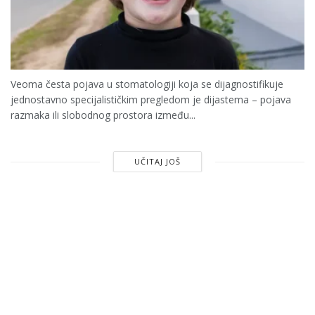
Veoma česta pojava u stomatologiji koja se dijagnostifikuje
jednostavno specijalističkim pregledom je dijastema – pojava
razmaka ili slobodnog prostora između...
UČITAJ JOŠ