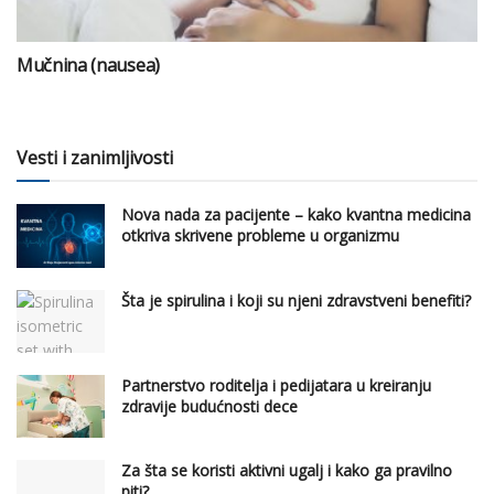
Mučnina (nausea)
Vesti i zanimljivosti
Nova nada za pacijente – kako kvantna medicina
otkriva skrivene probleme u organizmu
Šta je spirulina i koji su njeni zdravstveni benefiti?
Partnerstvo roditelja i pedijatara u kreiranju
zdravije budućnosti dece
Za šta se koristi aktivni ugalj i kako ga pravilno
piti?