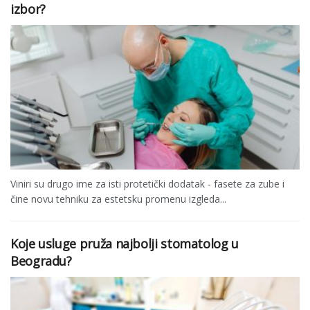
izbor?
Viniri su drugo ime za isti protetički dodatak - fasete za zube i
čine novu tehniku za estetsku promenu izgleda...
Koje usluge pruža najbolji stomatolog u
Beogradu?