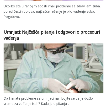
Ukoliko ste u ranoj mladosti imali probleme sa zdravljem zuba,
pored čestih bolova, najčešće rešenje je bilo vađenje zuba.
Pogotovo...
Umnjaci: Najčešća pitanja i odgovori o proceduri
vađenja
Da li imate probleme sa umnjacima i bojite se da je došlo
vreme za vađenje istih? Kada je u pitanju...