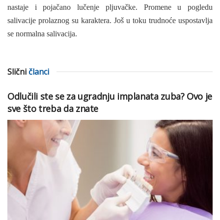
nastaje i pojačano lučenje pljuvač­ke. Promene u pogledu
salivacije prolaznog su ka­raktera. Još u toku trudnoće uspostavlja
se normal­na salivacija.
Slični
članci
Odlučili ste se za ugradnju implanata zuba? Ovo je
sve što treba da znate