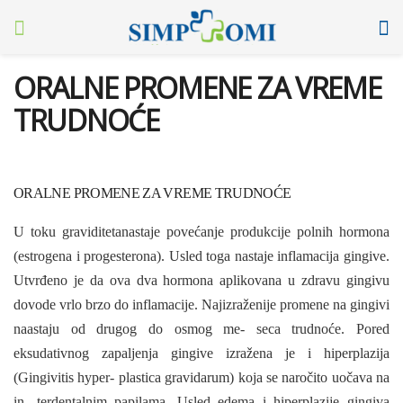
ORALNE PROMENE ZA VREME
TRUDNOĆE
ORALNE PROMENE ZA VREME TRUDNOĆE
U toku graviditetanastaje povećanje produkci­je polnih hormona
(estrogena i progesterona). Usled toga nastaje inflamacija gingive.
Utvrđeno je da ova dva hormona aplikovana u zdravu gingivu
dovode vrlo brzo do inflamacije. Najizraženije pro­mene na gingivi
naastaju od drugog do osmog me- seca trudnoće. Pored
eksudativnog zapaljenja gin­give izražena je i hiperplazija
(Gingivitis hyper- plastica gravidarum) koja se naročito uočava na
in- terdentalnim papilama. Usled edema i hiperplazije gingiva