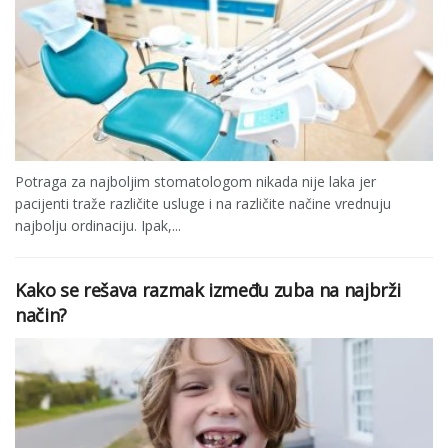
Potraga za najboljim stomatologom nikada nije laka jer
pacijenti traže različite usluge i na različite načine vrednuju
najbolju ordinaciju. Ipak,...
Kako se rešava razmak između zuba na najbrži
način?