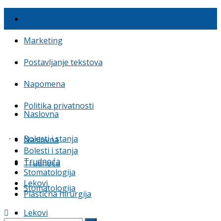
O nama
Marketing
Postavljanje tekstova
Napomena
Politika privatnosti
Naslovna
Bolesti i stanja
Naslovna
Bolesti i stanja
Trudnoća
Trudnoća
Stomatologija
Lekovi
Stomatologija
Plastična hirurgija
Lekovi