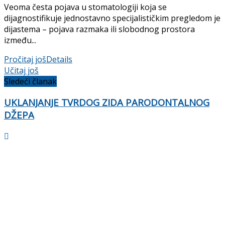
Veoma česta pojava u stomatologiji koja se
dijagnostifikuje jednostavno specijalističkim pregledom je
dijastema – pojava razmaka ili slobodnog prostora
između...
Pročitaj još
Details
Učitaj još
Sledeći članak
UKLANJANJE TVRDOG ZIDA PARODONTALNOG
DŽEPA