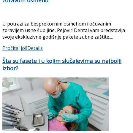
zdravom osmehu
U potrazi za besprekornim osmehom i očuvanim
zdravljem usne šupljine, Pejović Dental vam predstavlja
svoje ekskluzivne godišnje pakete zubne zaštite....
Pročitaj još
Details
Šta su fasete i u kojim slučajevima su najbolji
izbor?