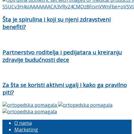
Šta je spirulina i koji su njeni zdravstveni
benefiti?
Partnerstvo roditelja i pedijatara u kreiranju
zdravije budućnosti dece
Za šta se koristi aktivni ugalj i kako ga pravilno
piti?
O nama
Marketing