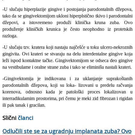
-U slučaju hiperplazije gingive i postojanja parodontalnih džepova,
tako da se gingivektomi­jom ukloni hiperplstično tkivo i parodontalni
dže­povi, a istovremeno produži klinička kruna zuba. Ovo
produženje kliničkih krunica je često neophod­no iz protetskih
razloga.
-U slučaju tzv. kratera koji nastaju najčešće u toku ulcero-nekroznih
gingivita. Ovi krateri se stva­raju na delu interdentalne gingive koja
leži ispod kontaktne tačke. Gingivektomijom se odseca deo gingive
na vestibulame i oralne strane zuba i tako se eliminišu nastali krateri.
-Gingivektomija je indikovana i za uklanjanje suprakoštanih
parodontalnih džepova, koji su loka- lizovani u predelu račvanja
korenova, odnosno kada je patološki proces lokalizovan u
interradikulamim prostorima, pri čemu je meki zid fibrozan i rigidan
ili pak tanak i gracilan.
Slični
članci
Odlučili ste se za ugradnju implanata zuba? Ovo