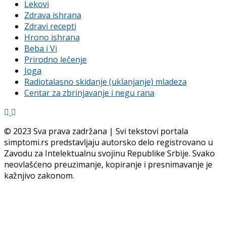
Lekovi
Zdrava ishrana
Zdravi recepti
Hrono ishrana
Beba i Vi
Prirodno lečenje
Joga
Radiotalasno skidanje (uklanjanje) mladeza
Centar za zbrinjavanje i negu rana
© 2023 Sva prava zadržana | Svi tekstovi portala
simptomi.rs predstavljaju autorsko delo registrovano u
Zavodu za Intelektualnu svojinu Republike Srbije. Svako
neovlašćeno preuzimanje, kopiranje i presnimavanje je
kažnjivo zakonom.