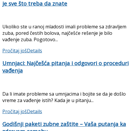
je sve što treba da znate
Ukoliko ste u ranoj mladosti imali probleme sa zdravljem
zuba, pored čestih bolova, najčešće rešenje je bilo
vađenje zuba. Pogotovo...
Pročitaj još
Details
Umnjaci: Najčešća pitanja i odgovori o proceduri
vađenja
Da li imate probleme sa umnjacima i bojite se da je došlo
vreme za vađenje istih? Kada je u pitanju...
Pročitaj još
Details
Godišnji paketi zubne zaštite – Vaša putanja ka