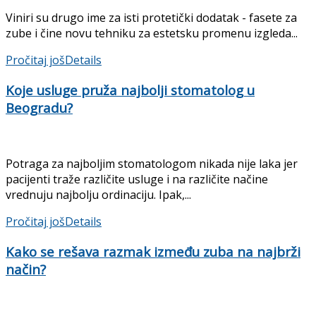
Viniri su drugo ime za isti protetički dodatak - fasete za
zube i čine novu tehniku za estetsku promenu izgleda...
Pročitaj još
Details
Koje usluge pruža najbolji stomatolog u
Beogradu?
Potraga za najboljim stomatologom nikada nije laka jer
pacijenti traže različite usluge i na različite načine
vrednuju najbolju ordinaciju. Ipak,...
Pročitaj još
Details
Kako se rešava razmak između zuba na najbrži
način?