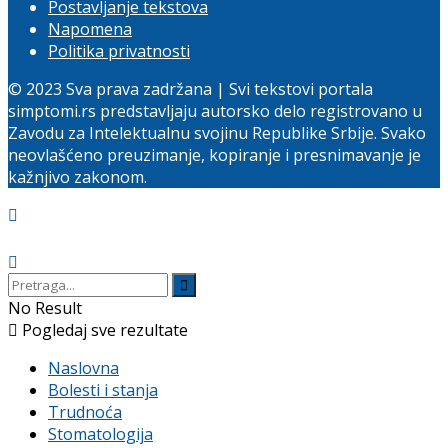
Postavljanje tekstova
Napomena
Politika privatnosti
© 2023 Sva prava zadržana | Svi tekstovi portala
simptomi.rs predstavljaju autorsko delo registrovano u
Zavodu za Intelektualnu svojinu Republike Srbije. Svako
neovlašćeno preuzimanje, kopiranje i presnimavanje je
kažnjivo zakonom.
No Result
Pogledaj sve rezultate
Naslovna
Bolesti i stanja
Trudnoća
Stomatologija