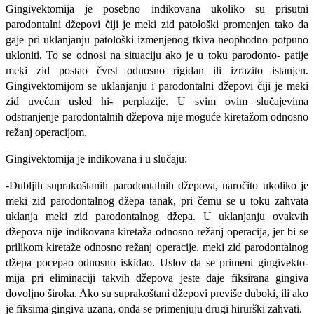
Gingivektomija je posebno indikovana ukoliko su prisutni
parodontalni džepovi čiji je meki zid pa­tološki promenjen tako da
gaje pri uklanjanju pato­loški izmenjenog tkiva neophodno potpuno
ukloni­ti. To se odnosi na situaciju ako je u toku parodonto- patije
meki zid postao čvrst odnosno rigidan ili izra­zito istanjen.
Gingivektomijom se uklanjanju i pa­rodontalni džepovi čiji je meki
zid uvećan usled hi- perplazije. U svim ovim slučajevima
odstranjenje parodontalnih džepova nije moguće kiretažom od­nosno
režanj operacijom.
Gingivektomija je indikovana i u slučaju:
-Dubljih suprakoštanih parodontalnih džepo­va, naročito ukoliko je
meki zid parodontalnog dže­pa tanak, pri čemu se u toku zahvata
uklanja meki zid parodontalnog džepa. U uklanjanju ovakvih
džepova nije indikovana kiretaža odnosno režanj operacija, jer bi se
prilikom kiretaže odnosno režanj operacije, meki zid parodontalnog
džepa pocepao odnosno iskidao. Uslov da se primeni gingivekto­
mija pri eliminaciji takvih džepova jeste daje fiksi­rana gingiva
dovoljno široka. Ako su suprakoštani džepovi previše duboki, ili ako
je fiksima gingiva uzana, onda se primenjuju drugi hirurški zahvati.