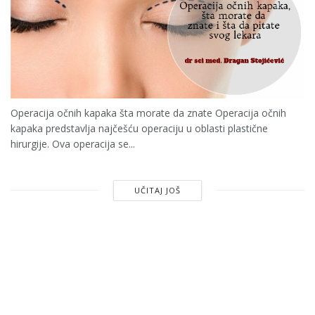
Operacija očnih kapaka šta morate da znate Operacija očnih
kapaka predstavlja najčešću operaciju u oblasti plastične
hirurgije. Ova operacija se...
UČITAJ JOŠ