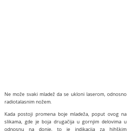
Ne može svaki mladež da se ukloni laserom, odnosno
radiotalasnim nožem.
Kada postoji promena boje mladeža, poput ovog na
slikama, gde je boja drugačija u gornjim delovima u
odnosnu na donje, to je indikacija za hihškim