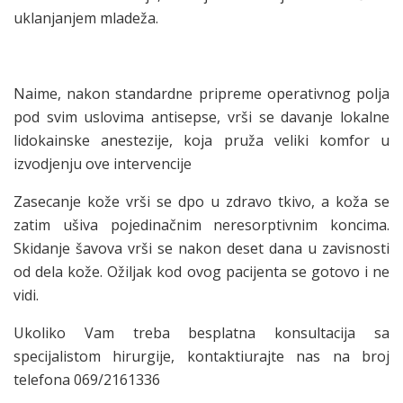
uklanjanjem mladeža.
Naime, nakon standardne pripreme operativnog polja
pod svim uslovima antisepse, vrši se davanje lokalne
lidokainske anestezije, koja pruža veliki komfor u
izvodjenju ove intervencije
Zasecanje kože vrši se dpo u zdravo tkivo, a koža se
zatim ušiva pojedinačnim neresorptivnim koncima.
Skidanje šavova vrši se nakon deset dana u zavisnosti
od dela kože. Ožiljak kod ovog pacijenta se gotovo i ne
vidi.
Ukoliko Vam treba besplatna konsultacija sa
specijalistom hirurgije, kontaktiurajte nas na broj
telefona 069/2161336