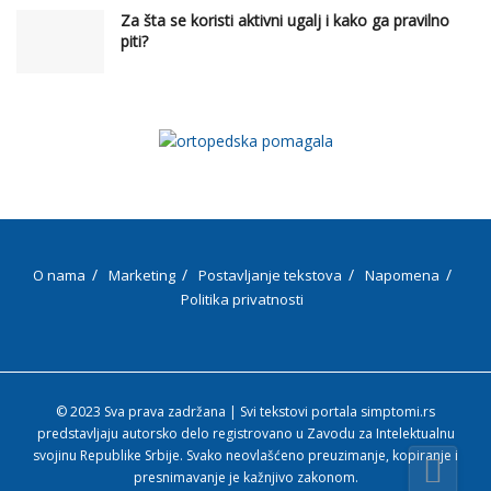
Za šta se koristi aktivni ugalj i kako ga pravilno
piti?
O nama
Marketing
Postavljanje tekstova
Napomena
Politika privatnosti
© 2023 Sva prava zadržana | Svi tekstovi portala simptomi.rs
predstavljaju autorsko delo registrovano u Zavodu za Intelektualnu
svojinu Republike Srbije. Svako neovlašćeno preuzimanje, kopiranje i
presnimavanje je kažnjivo zakonom.