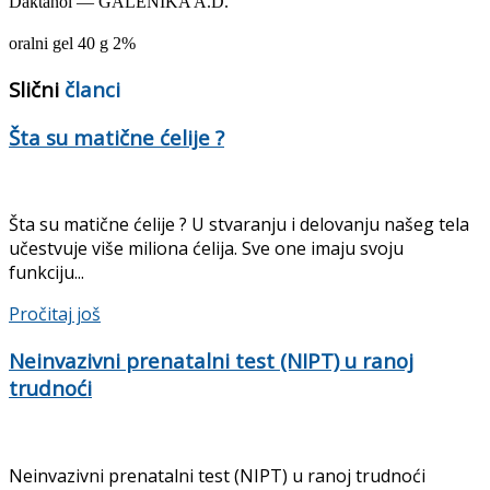
Daktanol — GALENIKA A.D.
oralni gel 40 g 2%
Slični
članci
Šta su matične ćelije ?
Šta su matične ćelije ? U stvaranju i delovanju našeg tela
učestvuje više miliona ćelija. Sve one imaju svoju
funkciju...
Pročitaj još
Neinvazivni prenatalni test (NIPT) u ranoj
trudnoći
Neinvazivni prenatalni test (NIPT) u ranoj trudnoći