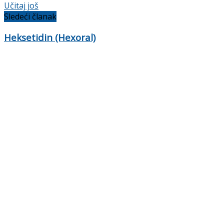
Učitaj još
Sledeći članak
Heksetidin (Hexoral)