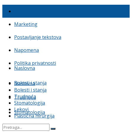
O nama
Marketing
Postavljanje tekstova
Napomena
Politika privatnosti
Naslovna
Bolesti i stanja
Naslovna
Bolesti i stanja
Trudnoća
Trudnoća
Stomatologija
Lekovi
Stomatologija
Plastična hirurgija
Lekovi