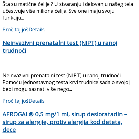
Šta su matične ćelije ? U stvaranju i delovanju našeg tela
učestvuje više miliona ćelija. Sve one imaju svoju
funkciju...
Pročitaj još
Details
Neinvazivni prenatalni test (NIPT) u ranoj
trudnoći
Neinvazivni prenatalni test (NIPT) u ranoj trudnoći
Pomoću jednostavnog testa krvi trudnice sada o svojoj
bebi mogu saznati više nego...
Pročitaj još
Details
AEROGAL® 0,5 mg/1 ml, sirup desloratadin –
sirup za alergije, protiv alergija kod deteta,
dece