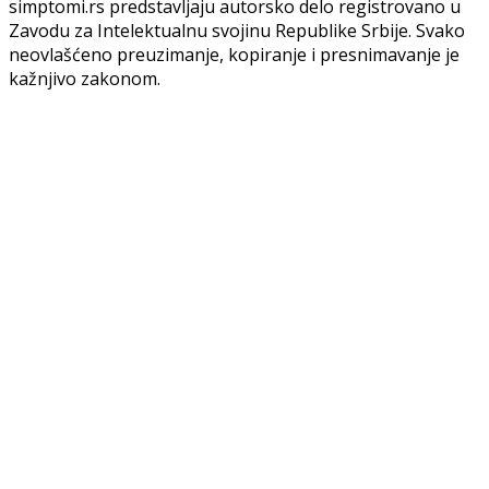
simptomi.rs predstavljaju autorsko delo registrovano u
Zavodu za Intelektualnu svojinu Republike Srbije. Svako
neovlašćeno preuzimanje, kopiranje i presnimavanje je
kažnjivo zakonom.