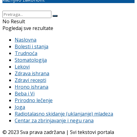
No Result
Pogledaj sve rezultate
Naslovna
Bolesti i stanja
Trudnoća
Stomatologija
Lekovi
Zdrava ishrana
Zdravi recepti
Hrono ishrana
Beba i Vi
Prirodno lečenje
Joga
Radiotalasno skidanje (uklanjanje) mladeza
Centar za zbrinjavanje i negu rana
© 2023 Sva prava zadržana | Svi tekstovi portala