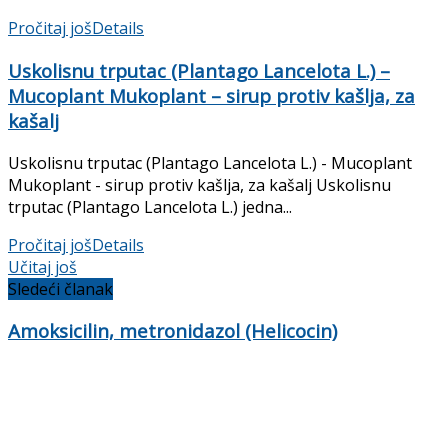
Pročitaj još
Details
Uskolisnu trputac (Plantago Lancelota L.) –
Mucoplant Mukoplant – sirup protiv kašlja, za
kašalj
Uskolisnu trputac (Plantago Lancelota L.) - Mucoplant
Mukoplant - sirup protiv kašlja, za kašalj Uskolisnu
trputac (Plantago Lancelota L.) jedna...
Pročitaj još
Details
Učitaj još
Sledeći članak
Amoksicilin, metronidazol (Helicocin)