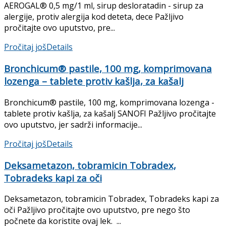
AEROGAL® 0,5 mg/1 ml, sirup desloratadin - sirup za
alergije, protiv alergija kod deteta, dece Pažljivo
pročitajte ovo uputstvo, pre...
Pročitaj još
Details
Bronchicum® pastile, 100 mg, komprimovana
lozenga – tablete protiv kašlja, za kašalj
Bronchicum® pastile, 100 mg, komprimovana lozenga -
tablete protiv kašlja, za kašalj SANOFI Pažljivo pročitajte
ovo uputstvo, jer sadrži informacije...
Pročitaj još
Details
Deksametazon, tobramicin Tobradex,
Tobradeks kapi za oči
Deksametazon, tobramicin Tobradex, Tobradeks kapi za
oči Pažljivo pročitajte ovo uputstvo, pre nego što
počnete da koristite ovaj lek. ...