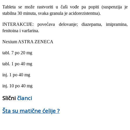
Tableta se može rastvoriti u čaši vođe pa popiti (suspenzija je
stabilna 30 minuta, svaka granula je acidorezistentna).
INTERAKCIJE: povećava delovanje; diazepama, imipramina,
fenitoina i varfarina.
Nexium ASTRA ZENECA
tabl. 7 po 20 mg
tabl. 1 po 40 mg
inj. 1 po 40 mg
inj. 10 po 40 mg
Slični
članci
Šta su matične ćelije ?