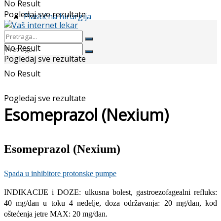
No Result
Pogledaj sve rezultate
Plastična hirurgija
No Result
Pogledaj sve rezultate
No Result
Pogledaj sve rezultate
Esomeprazol (Nexium)
Esomeprazol (Nexium)
Spada u inhibitore protonske pumpe
INDIKACIJE i DOZE: ulkusna bolest, gastroezofagealni refluks:
40 mg/dan u toku 4 nedelje, doza održavanja: 20 mg/dan, kod
oštećenja jetre MAX: 20 mg/dan.