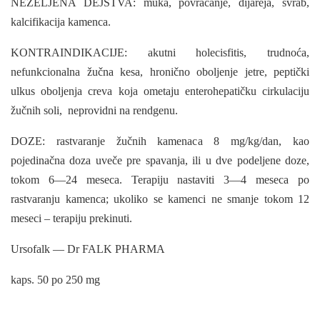
NEŽELJENA DEJSTVA: muka, povraćanje, dijareja, svrab,
kalcifikacija kamenca.
KONTRAINDIKACIJE: akutni holecisfitis, trudnoća,
nefunkcionalna žučna kesa, hronično oboljenje jetre, peptički
ulkus oboljenja creva koja ometaju enterohepatičku cirkulaciju
žučnih soli, neprovidni na rendgenu.
DOZE: rastvaranje žučnih kamenaca 8 mg/kg/dan, kao
pojedinačna doza uveče pre spavanja, ili u dve podeljene doze,
tokom 6—24 meseca. Terapiju nastaviti 3—4 meseca po
rastvaranju kamenca; ukoliko se kamenci ne smanje tokom 12
meseci – te­rapiju prekinuti.
Ursofalk — Dr FALK PHARMA
kaps. 50 po 250 mg