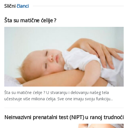
Slični
članci
Šta su matične ćelije ?
Šta su matične ćelije ? U stvaranju i delovanju našeg tela
učestvuje više miliona ćelija. Sve one imaju svoju funkciju...
Neinvazivni prenatalni test (NIPT) u ranoj trudnoći