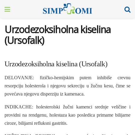
Urzodezoksiholna kiselina
(Ursofalk)
Urzodezoksiholna kiselina (Ursofalk)
DELOVANJE: fizičko-hemijskim putem inhibiše crevnu
resorpciju holesterola i njegovu sekreciju u žučnu kesu, čime se
povećava njegovu disperziju iz kamenaca.
INDIKACHE: holesterolski žučni kamenci srednje veličine i
providni na rendgenu, holestaza kao posledica primame bilijarne
ciroze, bilijarni refluksni gastritis.