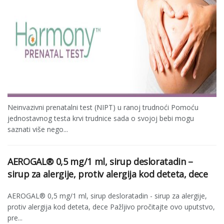
Neinvazivni prenatalni test (NIPT) u ranoj trudnoći Pomoću
jednostavnog testa krvi trudnice sada o svojoj bebi mogu
saznati više nego...
AEROGAL® 0,5 mg/1 ml, sirup desloratadin –
sirup za alergije, protiv alergija kod deteta, dece
AEROGAL® 0,5 mg/1 ml, sirup desloratadin - sirup za alergije,
protiv alergija kod deteta, dece Pažljivo pročitajte ovo uputstvo,
pre...