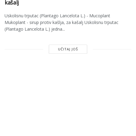
kašalj
Uskolisnu trputac (Plantago Lancelota L.) - Mucoplant
Mukoplant - sirup protiv kašlja, za kašalj Uskolisnu trputac
(Plantago Lancelota L.) jedna...
UČITAJ JOŠ