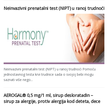
Neinvazivni prenatalni test (NIPT) u ranoj trudnoći
Neinvazivni prenatalni test (NIPT) u ranoj trudnoći Pomoću
jednostavnog testa krvi trudnice sada o svojoj bebi mogu
saznati više nego...
AEROGAL® 0,5 mg/1 ml, sirup desloratadin –
sirup za alergije, protiv alergija kod deteta, dece