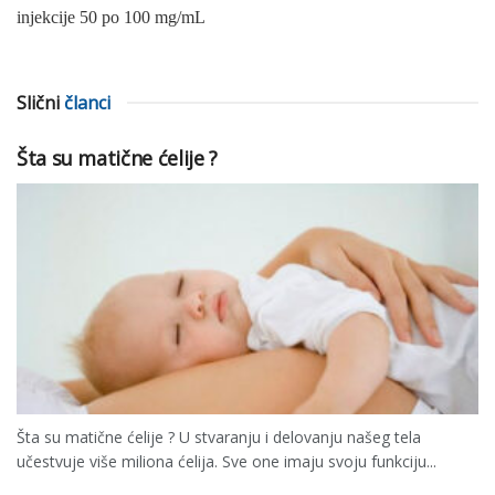
injekcije 50 po 100 mg/mL
Slični
članci
Šta su matične ćelije ?
Šta su matične ćelije ? U stvaranju i delovanju našeg tela
učestvuje više miliona ćelija. Sve one imaju svoju funkciju...