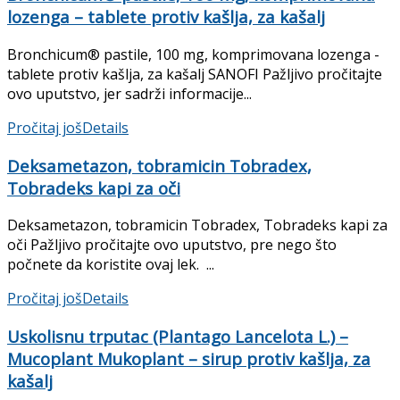
lozenga – tablete protiv kašlja, za kašalj
Bronchicum® pastile, 100 mg, komprimovana lozenga -
tablete protiv kašlja, za kašalj SANOFI Pažljivo pročitajte
ovo uputstvo, jer sadrži informacije...
Pročitaj još
Details
Deksametazon, tobramicin Tobradex,
Tobradeks kapi za oči
Deksametazon, tobramicin Tobradex, Tobradeks kapi za
oči Pažljivo pročitajte ovo uputstvo, pre nego što
počnete da koristite ovaj lek. ...
Pročitaj još
Details
Uskolisnu trputac (Plantago Lancelota L.) –
Mucoplant Mukoplant – sirup protiv kašlja, za
kašalj