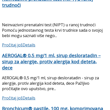
trudnoći
Neinvazivni prenatalni test (NIPT) u ranoj trudnoći
Pomoću jednostavnog testa krvi trudnice sada o svojoj
bebi mogu saznati više nego...
Pročitaj još
Details
AEROGAL® 0,5 mg/1 ml, sirup desloratadin –
sirup za alergije, protiv alergija kod deteta,
dece
AEROGAL® 0,5 mg/1 ml, sirup desloratadin - sirup za
alergije, protiv alergija kod deteta, dece Pažljivo
pročitajte ovo uputstvo, pre...
Pročitaj još
Details
Bronchicum® pastile, 100 mg, komprimovana