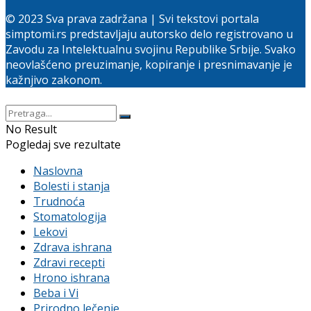
© 2023 Sva prava zadržana | Svi tekstovi portala
simptomi.rs predstavljaju autorsko delo registrovano u
Zavodu za Intelektualnu svojinu Republike Srbije. Svako
neovlašćeno preuzimanje, kopiranje i presnimavanje je
kažnjivo zakonom.
No Result
Pogledaj sve rezultate
Naslovna
Bolesti i stanja
Trudnoća
Stomatologija
Lekovi
Zdrava ishrana
Zdravi recepti
Hrono ishrana
Beba i Vi
Prirodno lečenje