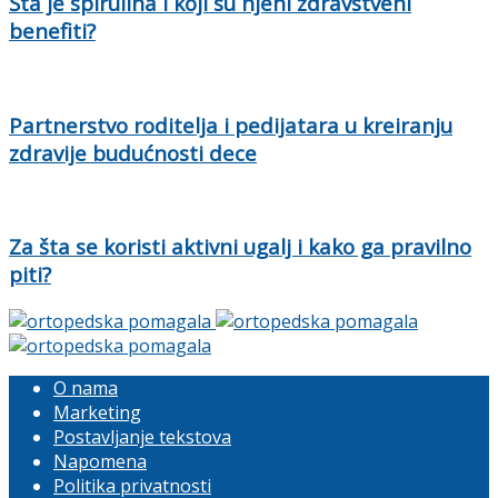
Šta je spirulina i koji su njeni zdravstveni
benefiti?
Partnerstvo roditelja i pedijatara u kreiranju
zdravije budućnosti dece
Za šta se koristi aktivni ugalj i kako ga pravilno
piti?
O nama
Marketing
Postavljanje tekstova
Napomena
Politika privatnosti