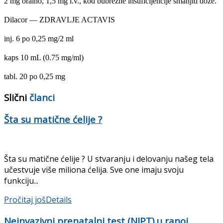
2 mg oralno, 1,5 mg i.v., kod bubrežne insuficijencije smanjiti doze.
Dilacor — ZDRAVLJE ACTAVIS
inj. 6 po 0,25 mg/2 ml
kaps 10 mL (0.75 mg/ml)
tabl. 20 po 0,25 mg
Slični
članci
Šta su matične ćelije ?
Šta su matične ćelije ? U stvaranju i delovanju našeg tela
učestvuje više miliona ćelija. Sve one imaju svoju
funkciju...
Pročitaj još
Details
Neinvazivni prenatalni test (NIPT) u ranoj