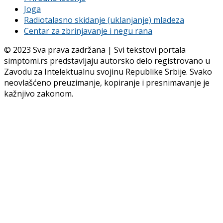
Joga
Radiotalasno skidanje (uklanjanje) mladeza
Centar za zbrinjavanje i negu rana
© 2023 Sva prava zadržana | Svi tekstovi portala
simptomi.rs predstavljaju autorsko delo registrovano u
Zavodu za Intelektualnu svojinu Republike Srbije. Svako
neovlašćeno preuzimanje, kopiranje i presnimavanje je
kažnjivo zakonom.