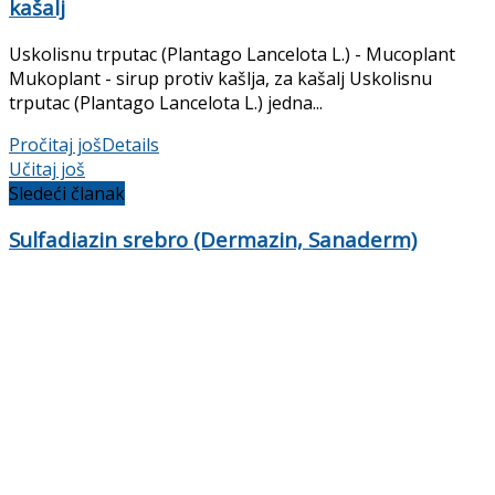
kašalj
Uskolisnu trputac (Plantago Lancelota L.) - Mucoplant
Mukoplant - sirup protiv kašlja, za kašalj Uskolisnu
trputac (Plantago Lancelota L.) jedna...
Pročitaj još
Details
Učitaj još
Sledeći članak
Sulfadiazin srebro (Dermazin, Sanaderm)