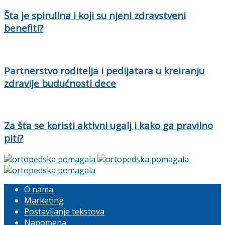
Šta je spirulina i koji su njeni zdravstveni
benefiti?
Partnerstvo roditelja i pedijatara u kreiranju
zdravije budućnosti dece
Za šta se koristi aktivni ugalj i kako ga pravilno
piti?
O nama
Marketing
Postavljanje tekstova
Napomena