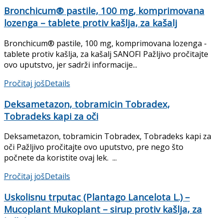
Bronchicum® pastile, 100 mg, komprimovana
lozenga – tablete protiv kašlja, za kašalj
Bronchicum® pastile, 100 mg, komprimovana lozenga -
tablete protiv kašlja, za kašalj SANOFI Pažljivo pročitajte
ovo uputstvo, jer sadrži informacije...
Pročitaj još
Details
Deksametazon, tobramicin Tobradex,
Tobradeks kapi za oči
Deksametazon, tobramicin Tobradex, Tobradeks kapi za
oči Pažljivo pročitajte ovo uputstvo, pre nego što
počnete da koristite ovaj lek. ...
Pročitaj još
Details
Uskolisnu trputac (Plantago Lancelota L.) –
Mucoplant Mukoplant – sirup protiv kašlja, za