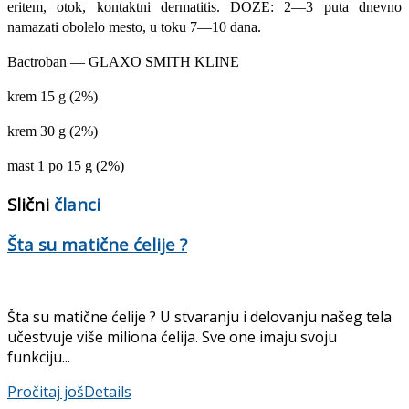
eritem, otok, kontaktni dermatitis. DOZE: 2—3 puta dnevno
namazati obolelo mesto, u toku 7—10 dana.
Bactroban — GLAXO SMITH KLINE
krem 15 g (2%)
krem 30 g (2%)
mast 1 po 15 g (2%)
Slični
članci
Šta su matične ćelije ?
Šta su matične ćelije ? U stvaranju i delovanju našeg tela
učestvuje više miliona ćelija. Sve one imaju svoju
funkciju...
Pročitaj još
Details