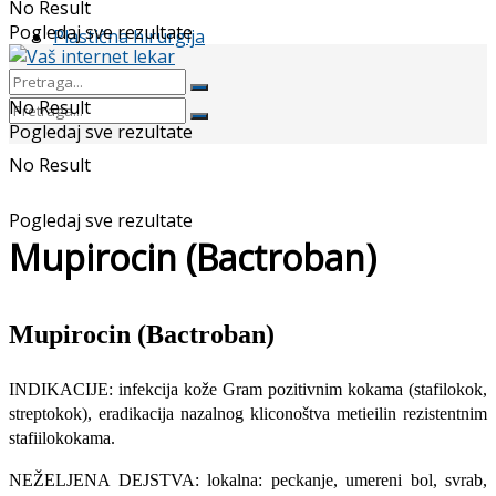
No Result
Pogledaj sve rezultate
Plastična hirurgija
No Result
Pogledaj sve rezultate
No Result
Pogledaj sve rezultate
Mupirocin (Bactroban)
Mupirocin (Bactroban)
INDIKACIJE: infekcija kože Gram pozitivnim kokama (stafilokok,
streptokok), eradikacija nazalnog kliconoštva metieilin rezistentnim
stafiilokokama.
NEŽELJENA DEJSTVA: lokalna: peckanje, umereni bol, svrab,