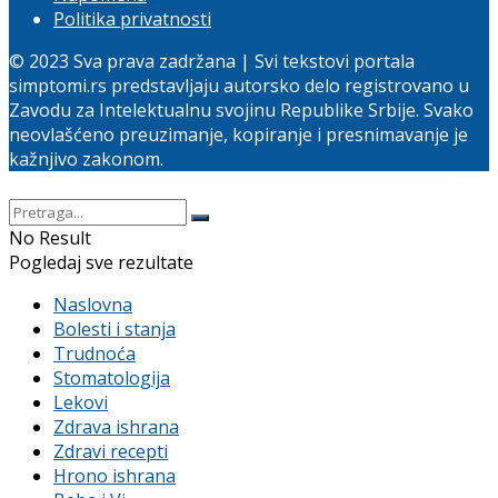
Politika privatnosti
© 2023 Sva prava zadržana | Svi tekstovi portala
simptomi.rs predstavljaju autorsko delo registrovano u
Zavodu za Intelektualnu svojinu Republike Srbije. Svako
neovlašćeno preuzimanje, kopiranje i presnimavanje je
kažnjivo zakonom.
No Result
Pogledaj sve rezultate
Naslovna
Bolesti i stanja
Trudnoća
Stomatologija
Lekovi
Zdrava ishrana
Zdravi recepti
Hrono ishrana