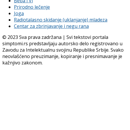
Beba i Vi
Prirodno lečenje
Joga
Radiotalasno skidanje (uklanjanje) mladeza
Centar za zbrinjavanje i negu rana
© 2023 Sva prava zadržana | Svi tekstovi portala
simptomi.rs predstavljaju autorsko delo registrovano u
Zavodu za Intelektualnu svojinu Republike Srbije. Svako
neovlašćeno preuzimanje, kopiranje i presnimavanje je
kažnjivo zakonom.