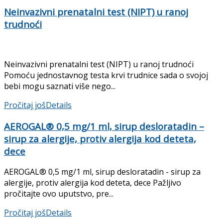
Neinvazivni prenatalni test (NIPT) u ranoj
trudnoći
Neinvazivni prenatalni test (NIPT) u ranoj trudnoći
Pomoću jednostavnog testa krvi trudnice sada o svojoj
bebi mogu saznati više nego...
Pročitaj još
Details
AEROGAL® 0,5 mg/1 ml, sirup desloratadin –
sirup za alergije, protiv alergija kod deteta,
dece
AEROGAL® 0,5 mg/1 ml, sirup desloratadin - sirup za
alergije, protiv alergija kod deteta, dece Pažljivo
pročitajte ovo uputstvo, pre...
Pročitaj još
Details